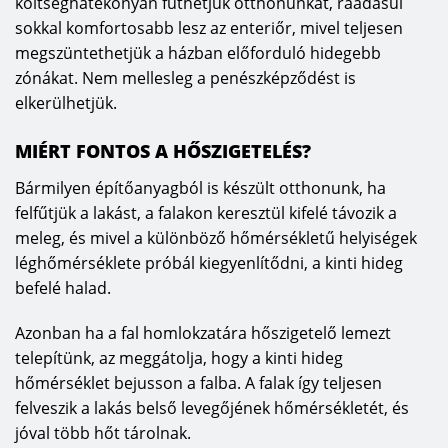
költséghatékonyan fűthetjük otthonunkat, ráadásul
sokkal komfortosabb lesz az enteriőr, mivel teljesen
megszüntethetjük a házban előforduló hidegebb
zónákat. Nem mellesleg a penészképződést is
elkerülhetjük.
MIÉRT FONTOS A HŐSZIGETELÉS?
Bármilyen építőanyagból is készült otthonunk, ha
felfűtjük a lakást, a falakon keresztül kifelé távozik a
meleg, és mivel a különböző hőmérsékletű helyiségek
léghőmérséklete próbál kiegyenlítődni, a kinti hideg
befelé halad.
Azonban ha a fal homlokzatára hőszigetelő lemezt
telepítünk, az meggátolja, hogy a kinti hideg
hőmérséklet bejusson a falba. A falak így teljesen
felveszik a lakás belső levegőjének hőmérsékletét, és
jóval több hőt tárolnak.