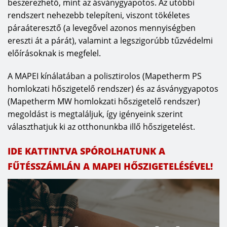
beszerezhető, mint az ásványgyapotos. Az utóbbi
rendszert nehezebb telepíteni, viszont tökéletes
páraáteresztő (a levegővel azonos mennyiségben
ereszti át a párát), valamint a legszigorúbb tűzvédelmi
előírásoknak is megfelel.
A MAPEI kínálatában a polisztirolos (Mapetherm PS
homlokzati hőszigetelő rendszer) és az ásványgyapotos
(Mapetherm MW homlokzati hőszigetelő rendszer)
megoldást is megtaláljuk, így igényeink szerint
választhatjuk ki az otthonunkba illő hőszigetelést.
IDE KATTINTVA SPÓROLHATUNK A
FŰTÉSSZÁMLÁN A MAPEI HŐSZIGETELÉSÉVEL!