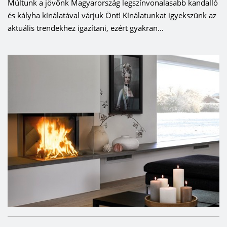
Múltunk a jövőnk Magyarország legszínvonalasabb kandalló
és kályha kínálatával várjuk Önt! Kínálatunkat igyekszünk az
aktuális trendekhez igazítani, ezért gyakran...