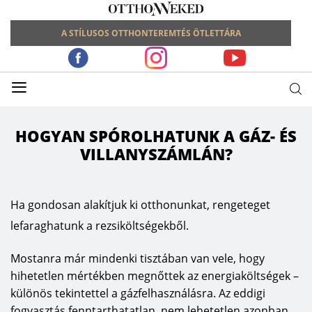
A STÍLUSOS OTTHONTEREMTÉS ÖTLETTÁRA
≡
HOGYAN SPÓROLHATUNK A GÁZ- ÉS
VILLANYSZÁMLÁN?
Ha gondosan alakítjuk ki otthonunkat, rengeteget
lefaraghatunk a rezsiköltségekből.
Mostanra már mindenki tisztában van vele, hogy
hihetetlen mértékben megnőttek az energiaköltségek –
különös tekintettel a gázfelhasználásra. Az eddigi
fogyasztás fenntarthatatlan, nem lehetetlen azonban