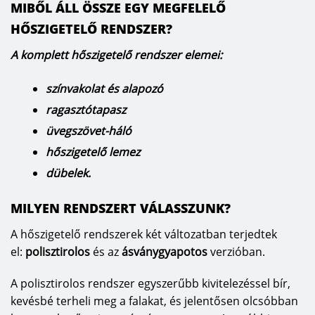
MIBŐL ÁLL ÖSSZE EGY MEGFELELŐ
HŐSZIGETELŐ RENDSZER?
A komplett hőszigetelő rendszer elemei:
színvakolat és alapozó
ragasztótapasz
üvegszövet-háló
hőszigetelő lemez
dübelek.
MILYEN RENDSZERT VÁLASSZUNK?
A hőszigetelő rendszerek két változatban terjedtek
el:
polisztirolos
és az
ásványgyapotos
verzióban.
A polisztirolos rendszer egyszerűbb kivitelezéssel bír,
kevésbé terheli meg a falakat, és jelentősen olcsóbban