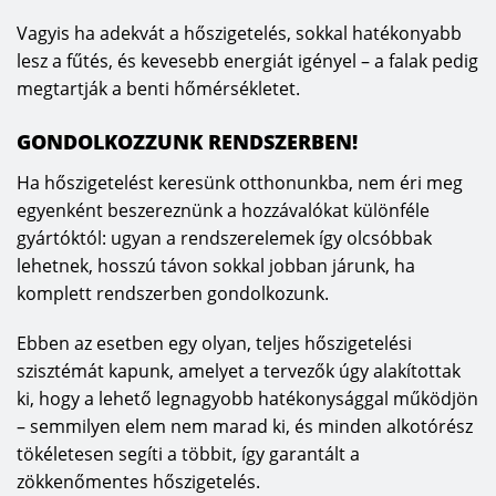
Vagyis ha adekvát a hőszigetelés, sokkal hatékonyabb
lesz a fűtés, és kevesebb energiát igényel – a falak pedig
megtartják a benti hőmérsékletet.
GONDOLKOZZUNK RENDSZERBEN!
Ha hőszigetelést keresünk otthonunkba, nem éri meg
egyenként beszereznünk a hozzávalókat különféle
gyártóktól: ugyan a rendszerelemek így olcsóbbak
lehetnek, hosszú távon sokkal jobban járunk, ha
komplett rendszerben gondolkozunk.
Ebben az esetben egy olyan, teljes hőszigetelési
szisztémát kapunk, amelyet a tervezők úgy alakítottak
ki, hogy a lehető legnagyobb hatékonysággal működjön
– semmilyen elem nem marad ki, és minden alkotórész
tökéletesen segíti a többit, így garantált a
zökkenőmentes hőszigetelés.