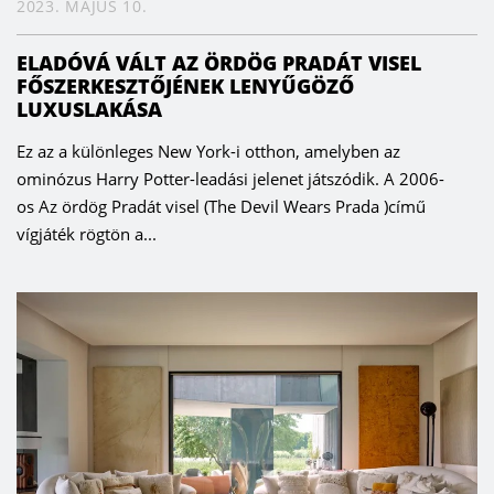
2023. MÁJUS 10.
ELADÓVÁ VÁLT AZ ÖRDÖG PRADÁT VISEL
FŐSZERKESZTŐJÉNEK LENYŰGÖZŐ
LUXUSLAKÁSA
Ez az a különleges New York-i otthon, amelyben az
ominózus Harry Potter-leadási jelenet játszódik. A 2006-
os Az ördög Pradát visel (The Devil Wears Prada )című
vígjáték rögtön a...