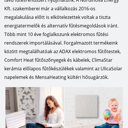
távú fűtésrendszert nyújthatunk. A Nordinova Energy
Kft. szakemberei már a vállalkozás 2016-os
megalakulása előtt is elkötelezettek voltak a tiszta
energiatermelők és alternatív fűtésmegoldások iránt.
Több mint 10 éve foglalkozunk elektromos fűtési
rendszerek importálásával. Forgalmazott termékeink
között megtalálhatóak az ADAX elektromos fűtőtestek,
Comfort Heat fűtőszőnyegek és kábelek, ClimaStar
kerámia előlapos fűtőkészülékek valamint az UlicaSolar
napelemek és MensaHeating kültéri hősugárzók.