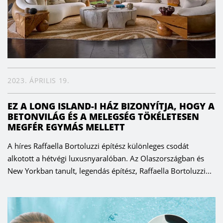
2023. ÁPRILIS 19.
EZ A LONG ISLAND-I HÁZ BIZONYÍTJA, HOGY A
BETONVILÁG ÉS A MELEGSÉG TÖKÉLETESEN
MEGFÉR EGYMÁS MELLETT
A híres Raffaella Bortoluzzi építész különleges csodát
alkotott a hétvégi luxusnyaralóban. Az Olaszországban és
New Yorkban tanult, legendás építész, Raffaella Bortoluzzi...