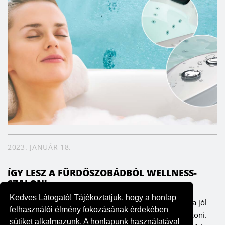
2023. JANUÁR 18.
ÍGY LESZ A FÜRDŐSZOBÁDBÓL WELLNESS-
SZALON!
Kedves Látogató! Tájékoztatjuk, hogy a honlap
Minden nap tökéletes masszázsélményt kaphatunk, ha jól
felhasználói élmény fokozásának érdekében
választunk – ezt pedig a testünk és lelkünk is megköszöni.
sütiket alkalmazunk. A honlapunk használatával