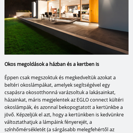
kielégítése és egy olyan széleskörű lámpa- és 
fényforrásválaszték kialakítása, ahol mindenki megtalálja az 
egyéniségének, ízlésének, pénztárcájának megfelelő és a mai 
trendeket követő lakásbelső kialakításához szükséges 
termékeket. A cég történelmi múltja 1969-re nyúlik vissza, 
amikor Ludwig Obwieser Ausztriában megnyitotta az első 
villamossági szaküzletet EGLO Leuchten néven. 1986-ban 
megalapították az első leányvállalaltot Németországban és 
Okos megoldások a házban és a kertben is
egyre népszerűbbé váltak az EGLO termékek az európai 
piacon. Mára már 60 leányvállalat dolgozik a konszernen belül 
Éppen csak megszoktuk és megkedveltük azokat a
és több mint 132 országban vannak jelen, nemcsak 
beltéri okoslámpákat, amelyek segítségével egy
Európában, hanem Kínában, Indiában, Amerikában is. Az EGLO 
csapásra okosotthonná varázsoltuk a lakásainkat,
házainkat, máris megjelentek az EGLO connect kültéri
LUX Kft. – mint az EGLO egyik leányvállalata- 1992-ben kezdte 
okoslámpák, és azonnal bekopogtatott a kertünkbe a
el a működését Dunakeszin, és röviddel ezután felépült az 
jövő. Képzeljük el azt, hogy a kertünkben is kedvünkre
EGLO gyár Pásztón, ahol mára már 12 ezer darab lámpa 
változtathatjuk a lámpáink fényerejét, a
gyártása történik naponta. A kereskedelmi központ és az első 
színhőmérsékletét (a sárgásabb melegfehértől az
bemutatóterem Dunakeszin található, de az EGLO 2019-ben 