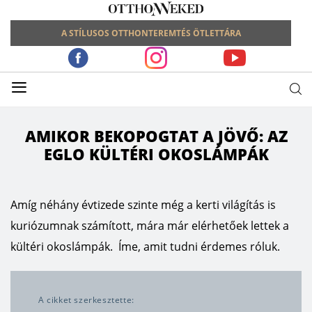
A STÍLUSOS OTTHONTEREMTÉS ÖTLETTÁRA
≡
AMIKOR BEKOPOGTAT A JÖVŐ: AZ
EGLO KÜLTÉRI OKOSLÁMPÁK
Amíg néhány évtizede szinte még a kerti világítás is
kuriózumnak számított, mára már elérhetőek lettek a
kültéri okoslámpák. Íme, amit tudni érdemes róluk.
A cikket szerkesztette: