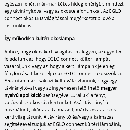
egészen fehér, már-már kékes hidegfehérig), s mindezt
Budapesten, majd 2020-ban Budaörsön újabb lámpaszalont 
egy távirányítóval vagy az okostelefonunkkal. Az EGLO
nyitott. Ezekben az üzletekben, valamint az országos 
SHOP in 
connect okos LED világítással megérkezett a jövő a
SHOP partnerüzletekben
 az EGLO termékkínálat túlnyomó 
kertünkbe is.
része nemcsak megtekinthető, de meg is megvásárolható.
Így működik a kültéri okoslámpa
Az 
EGLO
 márka sikere abban áll, hogy gyorsan reagál és 
érzékeny a világ vezető lakberendezés és design trendjeinek a 
Ahhoz, hogy okos kerti világításunk legyen, az egyetlen
változására, valamint a termékeket, termékcsaládokat a vevői 
feladatunk az, hogy EGLO connect kültéri lámpát
vásároljunk, vagy az, hogy a kerti lámpáink jelenlegi
igények és visszajelzések alapján – 90%-os saját fejlesztéssel – 
fényforrásait kicseréljük az EGLO connect okosizzókra.
tervezi és alakítja ki. Vezető szerepét többek között a magas 
Ezek után már csak azt kell kiválasztanunk, hogy egy
szintű minőség (5 év jótállás LED panelekre), megbízhatóság és 
távirányítóval vagy az ingyenesen letölthető
magyar
a kiváló kültéri, beltéri és fényforrás termékválaszték 
nyelvű applikáció
segítségével „uraljuk” a fényt,
garantálja. A Vintage, rusztikus, antik stílusú lámpák éppúgy 
varázsoljuk okossá a kertünket. Akár távirányítót
megtalálhatóak náluk, mint a skandináv, klasszikus stílus és a 
használunk, akár az alkalmazást, máris kész az okos
modern/ minimalista, praktikusságra törekvő stílust képviselő 
kerti világításunk. A távirányító és/vagy alkalmazás
termékek. 
segítségével tudjuk az EGLO connect kültéri lámpáink,