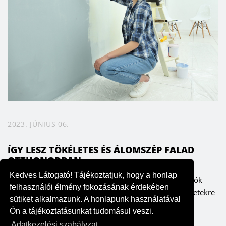
2023. JÚNIUS 06.
ÍGY LESZ TÖKÉLETES ÉS ÁLOMSZÉP FALAD
OTTHONODBAN
Kedves Látogató! Tájékoztatjuk, hogy a honlap
A falak meghatározzák az enteriőrt, ezáltal pedig a lakók
felhasználói élmény fokozásának érdekében
hangulatát is. Fontos ezért, hogy odafigyeljünk a részletekre
sütiket alkalmazunk. A honlapunk használatával
– szerencsére költség- és időhatékonyan is ki lehet...
Ön a tájékoztatásunkat tudomásul veszi.
Adatkezelési szabályzat