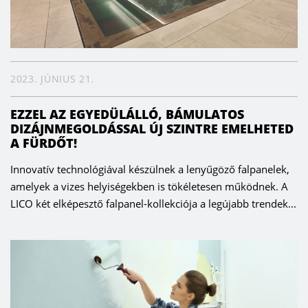
2023. JÚNIUS 21.
EZZEL AZ EGYEDÜLÁLLÓ, BÁMULATOS
DIZÁJNMEGOLDÁSSAL ÚJ SZINTRE EMELHETED
A FÜRDŐT!
Innovatív technológiával készülnek a lenyűgöző falpanelek,
amelyek a vizes helyiségekben is tökéletesen működnek. A
LICO két elképesztő falpanel-kollekciója a legújabb trendek...