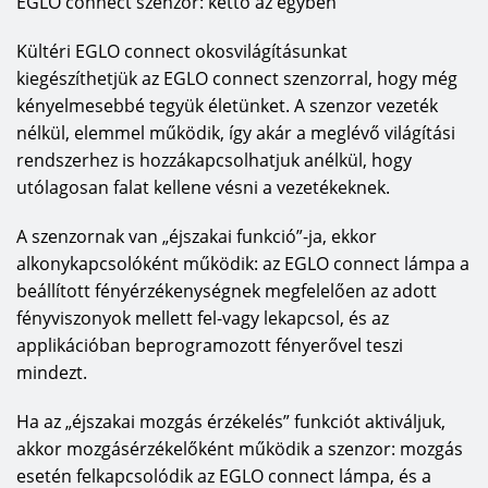
EGLO connect szenzor: kettő az egyben
Kültéri EGLO connect okosvilágításunkat
kiegészíthetjük az EGLO connect szenzorral, hogy még
kényelmesebbé tegyük életünket. A szenzor vezeték
nélkül, elemmel működik, így akár a meglévő világítási
rendszerhez is hozzákapcsolhatjuk anélkül, hogy
utólagosan falat kellene vésni a vezetékeknek.
A szenzornak van „
éjszakai funkció
”-ja, ekkor
alkonykapcsolóként működik: az EGLO connect lámpa a
beállított fényérzékenységnek megfelelően az adott
fényviszonyok mellett fel-vagy lekapcsol, és az
applikációban beprogramozott fényerővel teszi
mindezt.
Ha az „
éjszakai mozgás érzékelés
” funkciót aktiváljuk,
akkor mozgásérzékelőként működik a szenzor: mozgás
esetén felkapcsolódik az EGLO connect lámpa, és a