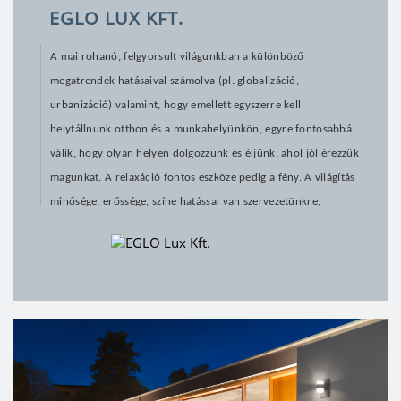
EGLO LUX KFT.
A mai rohanó, felgyorsult világunkban a különböző 
megatrendek hatásaival számolva (pl. globalizáció, 
urbanizáció) valamint, hogy emellett egyszerre kell 
helytállnunk otthon és a munkahelyünkön, egyre fontosabbá 
válik, hogy olyan helyen dolgozzunk és éljünk, ahol jól érezzük 
magunkat. A relaxáció fontos eszköze pedig a fény. A világítás 
minősége, erőssége, színe hatással van szervezetünkre, 
hangulatunkra, viselkedésünkre, figyelmünk intenzitására, 
valamint számos alternatív gyógyító terápia eszköze is. 
Manapság számos lehetőség nyílik a lakás, a munkahely 
stílusához harmonizáló világítás megtervezésére, kialakítására, 
illetve az ehhez megfelelő lámpák, fényforrások kiválasztására, 
beszerzésére. 
Az 
EGLO LUX
 Kft. legfőbb célja a vásárlói igények maximális 