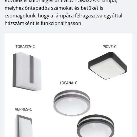
Közülük is különleges az EGLO TORAZZA-C lámpa,
melyhez öntapadós számokat és betűket is
csomagolunk, hogy a lámpára felragasztva egyúttal
házszámként is funkcionálhasson.