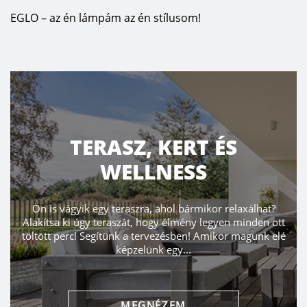
EGLO – az én lámpám az én stílusom!
TERASZ, KERT ÉS
WELLNESS
Ön is vágyik egy teraszra, ahol bármikor relaxálhat?
Alakítsa ki úgy teraszát, hogy élmény legyen minden ott
töltött perc! Segítünk a tervezésben! Amikor magunk elé
képzelünk egy...
MEGNÉZEM