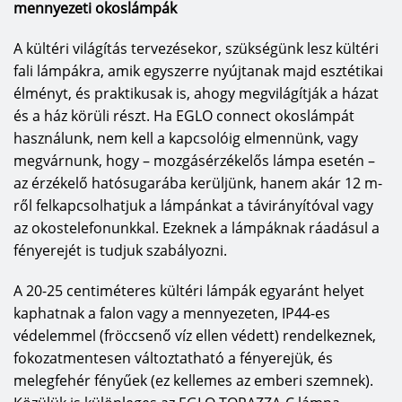
mennyezeti okoslámpák
A kültéri világítás tervezésekor, szükségünk lesz kültéri
fali lámpákra, amik egyszerre nyújtanak majd esztétikai
élményt, és praktikusak is, ahogy megvilágítják a házat
és a ház körüli részt. Ha EGLO connect okoslámpát
használunk, nem kell a kapcsolóig elmennünk, vagy
megvárnunk, hogy – mozgásérzékelős lámpa esetén –
az érzékelő hatósugarába kerüljünk, hanem akár 12 m-
ről felkapcsolhatjuk a lámpánkat a távirányítóval vagy
az okostelefonunkkal. Ezeknek a lámpáknak ráadásul a
fényerejét is tudjuk szabályozni.
A 20-25 centiméteres kültéri lámpák egyaránt helyet
kaphatnak a falon vagy a mennyezeten, IP44-es
védelemmel (fröccsenő víz ellen védett) rendelkeznek,
fokozatmentesen változtatható a fényerejük, és
melegfehér fényűek (ez kellemes az emberi szemnek).