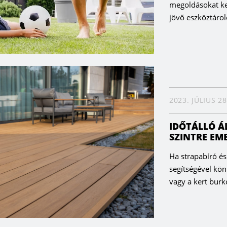
megoldásokat k
jövő eszköztárol
2023. JÚLIUS 28
IDŐTÁLLÓ Á
SZINTRE EME
Ha strapabíró é
segítségével kö
vagy a kert burk