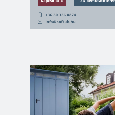
Kapcsolat
3D bemutatótere
családok számára nagyszerű választás le
+36 30 336 0874
A Softub segít ellazulni, kikapcsolódni a 
mindennapokban. Olyan minőségi puhaf
info@softub.hu
a Whisper technológia alkalmazásával a 
medencéje!
Az automatikus tisztítási funkció a Softub
higiénikus víztisztítást, így kristálytiszt
minden alkalommal.