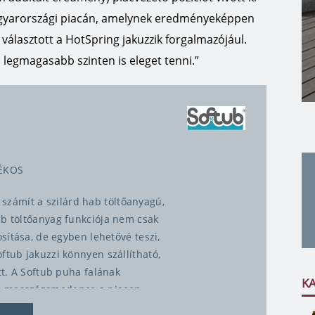
gyarországi piacán, amelynek eredményeképpen
választott a HotSpring jakuzzik forgalmazójául.
 legmagasabb szinten is eleget tenni.”
ÉKOS
zámít a szilárd hab töltőanyagú,
ab töltőanyag funkciója nem csak
osítása, de egyben lehetővé teszi,
ftub jakuzzi könnyen szállítható,
tt. A Softub puha falának
K
b masszázsmedence a piacon,
meg magukat, így kisgyermekes