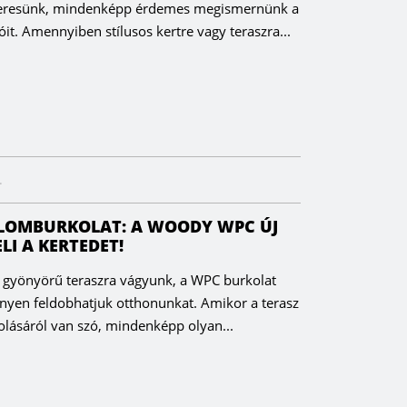
eresünk, mindenképp érdemes megismernünk a
óit. Amennyiben stílusos kertre vagy teraszra...
.
LOMBURKOLAT: A WOODY WPC ÚJ
LI A KERTEDET!
s gyönyörű teraszra vágyunk, a WPC burkolat
nnyen feldobhatjuk otthonunkat. Amikor a terasz
olásáról van szó, mindenképp olyan...