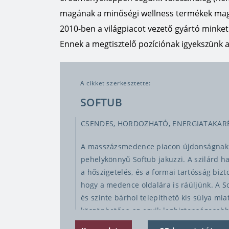
magának a minőségi wellness termékek ma
2010-ben a világpiacot vezető gyártó minket 
Ennek a megtisztelő pozíciónak igyekszünk a
A cikket szerkesztette:
SOFTUB
CSENDES, HORDOZHATÓ, ENERGIATAKAR
A masszázsmedence piacon újdonságnak s
pehelykönnyű Softub jakuzzi. A szilárd h
a hőszigetelés, és a formai tartósság bizt
hogy a medence oldalára is ráüljünk. A So
és szinte bárhol telepíthető kis súlya mia
köszönhetően az egyik legbiztonságosab
melyben még a legkisebbek sem üthetik 