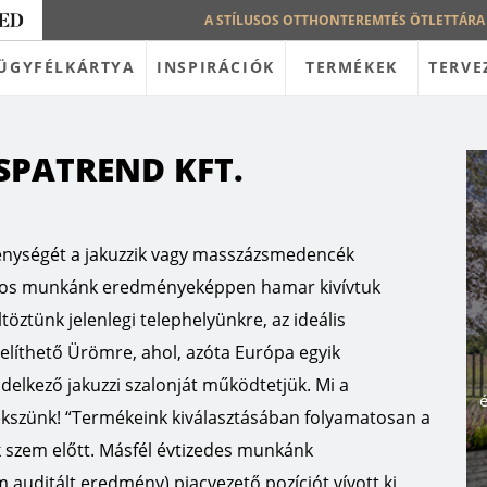
A STÍLUSOS OTTHONTEREMTÉS ÖTLETTÁRA
ÜGYFÉLKÁRTYA
INSPIRÁCIÓK
TERMÉKEK
TERVE
SPATREND KFT.
enységét a jakuzzik vagy masszázsmedencék
apos munkánk eredményeképpen hamar kivívtuk
töztünk jelenlegi telephelyünkre, az ideális
elíthető Ürömre, ahol, azóta Európa egyik
delkező jakuzzi szalonját működtetjük. Mi a
é
zünk! “Termékeink kiválasztásában folyamatosan a
 szem előtt. Másfél évtizedes munkánk
uditált eredmény) piacvezető pozíciót vívott ki