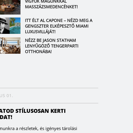
VIGYÜK MAGUNKKAL
MASSZÁZSMEDENCÉNKET!
ITT ÉLT AL CAPONE – NÉZD MEG A
GENGSZTER ELKÉPESZTŐ MIAMI
LUXUSVILLÁJÁT!
NÉZZ BE JASON STATHAM
LENYŰGÖZŐ TENGERPARTI
OTTHONÁBA!
US 01.
ATOD STÍLUSOSAN KERTI
DAT!
unkra a részletek, és igényes tárolási