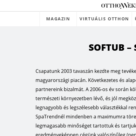
MAGAZIN
VIRTUÁLIS OTTHON
SOFTUB – 
Csapatunk 2003 tavaszán kezdte meg tevék
magyarországi piacán. Következetes és al
partnereink bizalmát. A 2006-os év során köl
természeti környezetben lévő, és jól megköz
legnagyobb és legszélesebb választékkal ren
SpaTrendnél mindenben a maximumra töreks
legmagasabb minőséget tartottuk és tartjuk
eredményeképpen cégünk valószínűleg (nem a