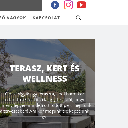
ZŐ VAGYOK
KAPCSOLAT
TERASZ, KERT ÉS
WELLNESS
Ön is vágyik egy teraszra, ahol bármikor
relaxálhat? Alakítsa ki úgy teraszát, hogy
lmény legyen minden ott töltött perc! Segítünk
a tervezésben! Amikor magunk elé képzelünk
egy...