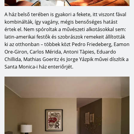
A ház belső terében is gyakori a fekete, itt viszont fával
kombinálták, így vagány, mégis bensőséges hatást
értek el. Nem spóroltak a művészeti alkotásokkal sem:
latin-amerikai festők és szobrászok remekeit állították
ki az otthonban – többek közt Pedro Friedeberg, Eamon
Ore-Giron, Carlos Mérida, Antoni Tàpies, Eduardo
Chillida, Mathias Goeritz és Jorge Yázpik művei díszítik a
Santa Monica-i ház enteriőrjét.