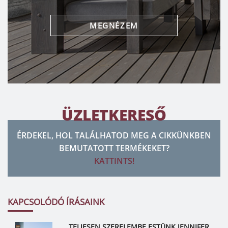
MEGNÉZEM
ÜZLETKERESŐ
ÉRDEKEL, HOL TALÁLHATOD MEG A CIKKÜNKBEN
BEMUTATOTT TERMÉKEKET?
KATTINTS!
KAPCSOLÓDÓ ÍRÁSAINK
TELJESEN SZERELEMBE ESTÜNK JENNIFER