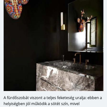
A fürdőszobát viszont a teljes feketeség uralja: ebben a
helyiségben jól működik a sötét szín, mivel