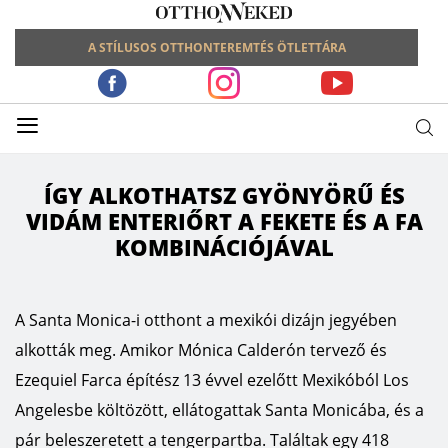
A STÍLUSOS OTTHONTEREMTÉS ÖTLETTÁRA
≡
ÍGY ALKOTHATSZ GYÖNYÖRŰ ÉS
VIDÁM ENTERIŐRT A FEKETE ÉS A FA
KOMBINÁCIÓJÁVAL
A Santa Monica-i otthont a mexikói dizájn jegyében
alkották meg. Amikor Mónica Calderón tervező és
Ezequiel Farca építész 13 évvel ezelőtt Mexikóból Los
Angelesbe költözött, ellátogattak Santa Monicába, és a
pár beleszeretett a tengerpartba. Találtak egy 418