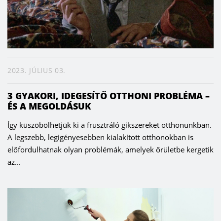
2023. JÚLIUS 03.
3 GYAKORI, IDEGESÍTŐ OTTHONI PROBLÉMA –
ÉS A MEGOLDÁSUK
Így küszöbölhetjük ki a frusztráló gikszereket otthonunkban.
A legszebb, legigényesebben kialakított otthonokban is
előfordulhatnak olyan problémák, amelyek őrületbe kergetik
az...