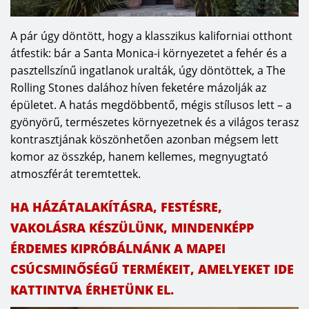
A pár úgy döntött, hogy a klasszikus kaliforniai otthont
átfestik: bár a Santa Monica-i környezetet a fehér és a
pasztellszínű ingatlanok uralták, úgy döntöttek, a The
Rolling Stones dalához híven feketére mázolják az
épületet. A hatás megdöbbentő, mégis stílusos lett – a
gyönyörű, természetes környezetnek és a világos terasz
kontrasztjának köszönhetően azonban mégsem lett
komor az összkép, hanem kellemes, megnyugtató
atmoszférát teremtettek.
HA HÁZÁTALAKÍTÁSRA, FESTÉSRE,
VAKOLÁSRA KÉSZÜLÜNK, MINDENKÉPP
ÉRDEMES KIPRÓBÁLNÁNK A MAPEI
CSÚCSMINŐSÉGŰ TERMÉKEIT, AMELYEKET IDE
KATTINTVA ÉRHETÜNK EL.