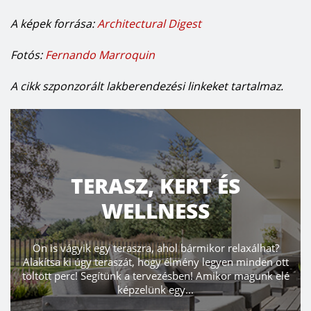
A képek forrása:
Architectural Digest
Fotós:
Fernando Marroquin
A cikk szponzorált lakberendezési linkeket tartalmaz.
TERASZ, KERT ÉS
WELLNESS
Ön is vágyik egy teraszra, ahol bármikor relaxálhat?
Alakítsa ki úgy teraszát, hogy élmény legyen minden ott
töltött perc! Segítünk a tervezésben! Amikor magunk elé
képzelünk egy...