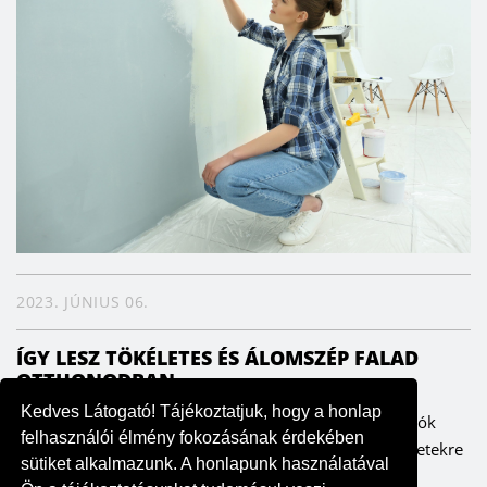
2023. JÚNIUS 06.
ÍGY LESZ TÖKÉLETES ÉS ÁLOMSZÉP FALAD
OTTHONODBAN
Kedves Látogató! Tájékoztatjuk, hogy a honlap
A falak meghatározzák az enteriőrt, ezáltal pedig a lakók
felhasználói élmény fokozásának érdekében
hangulatát is. Fontos ezért, hogy odafigyeljünk a részletekre
sütiket alkalmazunk. A honlapunk használatával
– szerencsére költség- és időhatékonyan is ki lehet...