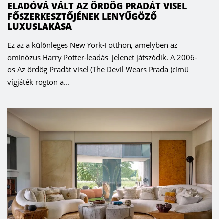
ELADÓVÁ VÁLT AZ ÖRDÖG PRADÁT VISEL
FŐSZERKESZTŐJÉNEK LENYŰGÖZŐ
LUXUSLAKÁSA
Ez az a különleges New York-i otthon, amelyben az
ominózus Harry Potter-leadási jelenet játszódik. A 2006-
os Az ördög Pradát visel (The Devil Wears Prada )című
vígjáték rögtön a...