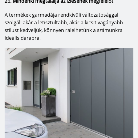
26. Mindenki megtalálja az ízlésének megfelelőt
mintáink, monogramunk, a házszám – elég ehhez
egy egyszerű rajz –, és a garázs kapu elkészül
A termékek garmadája rendkívüli változatosággal
tömör fenyőből, sőt a kapu kaphat vasalatot,
szolgál: akár a letisztultabb, akár a kicsit vagányabb
díszfogantyút is. Ráadásul a Hörmann minden
stílust kedveljük, könnyen rálelhetünk a számunkra
kapuhoz egy vele külsőleg teljesen megegyező,
ideális darabra.
praktikus garázsmellékajtót is kínál.
A Hörmann termékpalettájában garantáltan
megtalálja mindenki a háza stílusához, színéhez,
bármilyen egyedi igényéhez tökéletesen
alkalmazkodó bejárati ajtót, garázskaput.