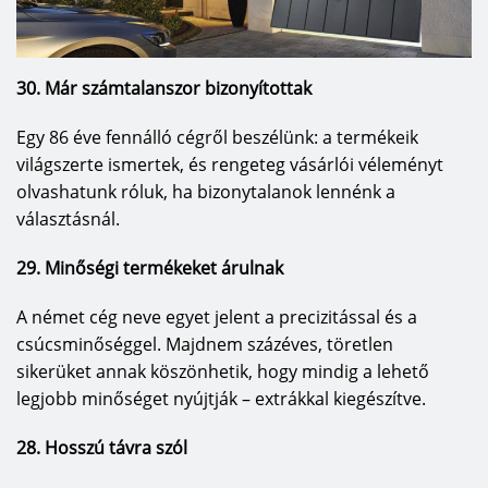
szépek, 8 pontos reteszeléssel gondoskodnak a
biztonságról, körbefutó dupla tömítésük
csökkenti a hőveszteséget, a lábrésznél lévő
30. Már számtalanszor bizonyítottak
kiegészítő kefetömítés szél és vihar ellen is
védelmet nyújt. A kiváló ThermoPro Plus bejárati
Egy 86 éve fennálló cégről beszélünk: a termékeik
ajtók egy síkot alkotó felülettel, 65 mm vastag,
világszerte ismertek, és rengeteg vásárlói véleményt
PU-kihabosított, belső szárnykeretes és vastag
olvashatunk róluk, ha bizonytalanok lennénk a
falcos acél ajtólappal rendelkeznek. A ThermoPro
választásnál.
Plus két modellje kapható az M bordás
29. Minőségi termékeket árulnak
szekcionált garázskapuval azonos kivitelben.
Passzívházakhoz ideális megoldást jelent a
A német cég neve egyet jelent a precizitással és a
ThermoCarbon alumínium bejárati ajtó. Az acél
csúcsminőséggel. Majdnem százéves, töretlen
szekcionált garázskapuk 15 azonos árú, népszerű
sikerüket annak köszönhetik, hogy mindig a lehető
színből, valamint a RAL skála kb. 200 színéből és
legjobb minőséget nyújtják – extrákkal kiegészítve.
6-féle Decograin dekorfelületből választhatók.
Tömörfa szekcionált kapu kétféle fafajtában –
28. Hosszú távra szól
luc- és Hemlock fenyő – elérhető, a felületek
lazúros színbevonatot kapnak, melyek nyolcféle