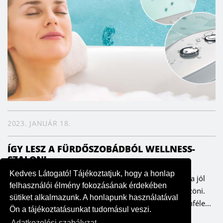
2023. JANUÁR 18.
ÍGY LESZ A FÜRDŐSZOBÁDBÓL WELLNESS-
SZALON!
Kedves Látogató! Tájékoztatjuk, hogy a honlap
Minden nap tökéletes masszázsélményt kaphatunk, ha jól
felhasználói élmény fokozásának érdekében
választunk – ezt pedig a testünk és lelkünk is megköszöni.
sütiket alkalmazunk. A honlapunk használatával
Már az ókori Rómában nagy hagyománya volt a különféle...
Ön a tájékoztatásunkat tudomásul veszi.
Adatkezelési szabályzat