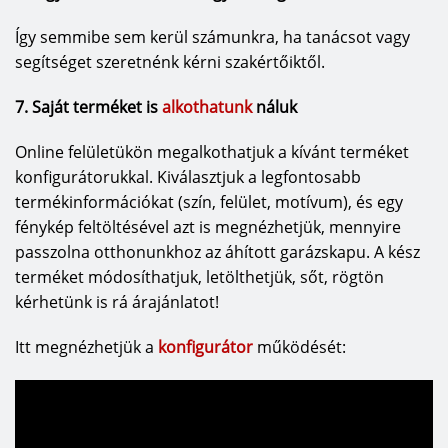
Így semmibe sem kerül számunkra, ha tanácsot vagy
segítséget szeretnénk kérni szakértőiktől.
7. Saját terméket is
alkothatunk
náluk
Online felületükön megalkothatjuk a kívánt terméket
konfigurátorukkal. Kiválasztjuk a legfontosabb
termékinformációkat (szín, felület, motívum), és egy
fénykép feltöltésével azt is megnézhetjük, mennyire
passzolna otthonunkhoz az áhított garázskapu. A kész
terméket módosíthatjuk, letölthetjük, sőt, rögtön
kérhetünk is rá árajánlatot!
Itt megnézhetjük a
konfigurátor
működését: