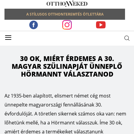
A STÍLUSOS OTTHONTEREMTÉS ÖTLETTÁRA
≡
30 OK, MIÉRT ÉRDEMES A 30.
MAGYAR SZÜLINAPJÁT ÜNNEPLŐ
HÖRMANNT VÁLASZTANOD
Az 1935-ben alapított, elismert német cég most
ünnepelte magyarországi fennállásának 30.
évfordulóját. A töretlen sikernek számos oka van: nem
lőhetünk mellé, ha a Hörmannt válasszuk. Íme 30 ok,
amiért érdemes a termékeiket választanunk