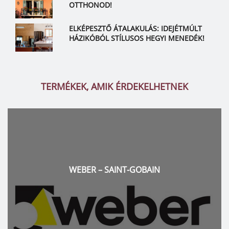
OTTHONOD!
ELKÉPESZTŐ ÁTALAKULÁS: IDEJÉTMÚLT
HÁZIKÓBÓL STÍLUSOS HEGYI MENEDÉK!
TERMÉKEK, AMIK ÉRDEKELHETNEK
IN
KOBOK – SZABÓ KANDA