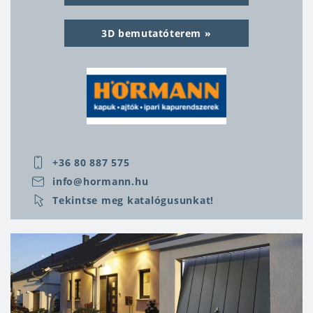
az otthon biztonságát, a ház esztétikáját és a
3D bemutatóterem
kiadásokat. A tökéletes otthonképet úgy érhetjük
el, ha a garázskapu és a bejárati ajtó
összhangban vannak egymással. Európa
piacvezető ajtó- és kapugyártójának kínálatában
ilyen kombinációk is elérhetők, többféle
választási lehetőség adott. A Hörmann portfóliója
több mint 70 bejárati ajtó modellt tartalmaz, 11
színárnyalatban. Az alapfelszereléshez 5 pontos
+36 80 887 575
automata zár is tartozik. A H-5 automata
info@hormann.hu
biztonsági zár mechanikus működésű, önmagától
Tekintse meg katalógusunkat!
reteszelődik, amint a kioldónyelv az ajtószárnyba
nyomódik.
A fűtésszámla a rezsiköltségek jelentős részét
teszi ki, ezért rendkívül fontos, hogy a bejárati
ajtó megfelelően hőszigeteljen. A ThermoPro acél
bejárati ajtók ennek az igénynek felelnek meg: