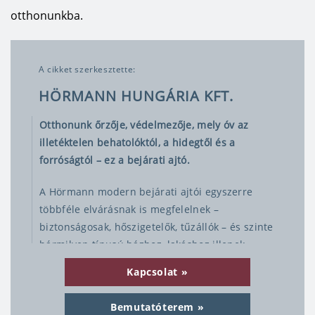
otthonunkba.
A cikket szerkesztette:
HÖRMANN HUNGÁRIA KFT.
Otthonunk őrzője, védelmezője, mely óv az
illetéktelen behatolóktól, a hidegtől és a
forróságtól – ez a bejárati ajtó.
A Hörmann modern bejárati ajtói egyszerre
többféle elvárásnak is megfelelnek –
biztonságosak, hőszigetelők, tűzállók – és szinte
bármilyen típusú házhoz, lakáshoz illenek.
Ugyanilyen fontos a garázskapu, amely szintén
Kapcsolat
egy hosszú távú beruházás, általában
évtizedekre választjuk. A bejárati ajtóhoz
Bemutatóterem
hasonlóan a garázskapu befolyásolja többek közt