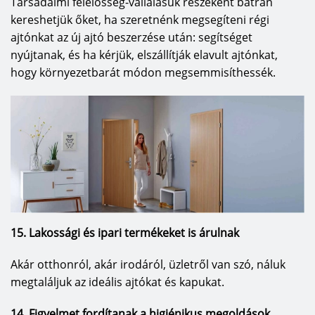
Társadalmi felelősség-vállalásuk részeként bátran
kereshetjük őket, ha szeretnénk megsegíteni régi
ajtónkat az új ajtó beszerzése után: segítséget
nyújtanak, és ha kérjük, elszállítják elavult ajtónkat,
hogy környezetbarát módon megsemmisíthessék.
15. Lakossági és ipari termékeket is árulnak
Akár otthonról, akár irodáról, üzletről van szó, náluk
megtaláljuk az ideális ajtókat és kapukat.
14. Figyelmet fordítanak a higiénikus megoldások