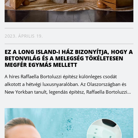
2023. ÁPRILIS 19.
EZ A LONG ISLAND-I HÁZ BIZONYÍTJA, HOGY A
BETONVILÁG ÉS A MELEGSÉG TÖKÉLETESEN
MEGFÉR EGYMÁS MELLETT
A híres Raffaella Bortoluzzi építész különleges csodát
alkotott a hétvégi luxusnyaralóban. Az Olaszországban és
New Yorkban tanult, legendás építész, Raffaella Bortoluzzi...