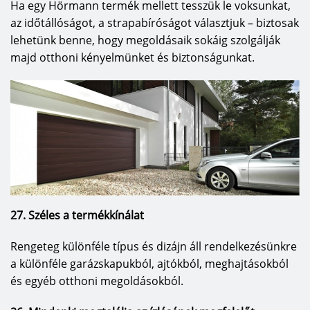
Ha egy Hörmann termék mellett tesszük le voksunkat,
színből választhatók, így a bejárati ajtóhoz, illetve
az időtállóságot, a strapabíróságot választjuk – biztosak
a ház összhatásához igazítható.
lehetünk benne, hogy megoldásaik sokáig szolgálják
majd otthoni kényelmünket és biztonságunkat.
A Hörmann érdekes megoldást ajánl a
homlokzatkialakításhoz: az ALR alumínium
szekcionált kaput úgy építi be a homlokzatba,
hogy az szinte láthatatlan, kapuburkolatként
pedig tetszés szerint lehet használni fát,
kerámiát, fémet, műanyagot. Egy klasszikus vagy
szecessziós stílusú épülethez tökéletes kiegészítő
lehet az impregnált, fehérre alapozott, tömörfa
kazettás kapu. A hagyományos családi ház
27. Széles a termékkínálat
különlegessé varázsolható például egy Silkgrain
felületű, a homlokzat színéhez illő, L bordás
Rengeteg különféle típus és dizájn áll rendelkezésünkre
kapuval, amitől az épület szinte megújul.
a különféle garázskapukból, ajtókból, meghajtásokból
Rusztikus kapumotívumokkal vagy egyedi
és egyéb otthoni megoldásokból.
kialakítású design fakapuval egyedi hatás érhető
el. A garázskapun megjelenhetnek a kedvenc