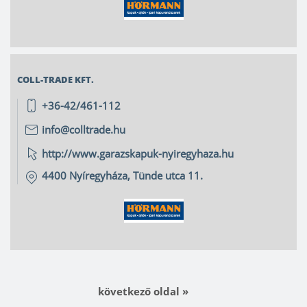
COLL-TRADE KFT.
+36-42/461-112
info@colltrade.hu
http://www.garazskapuk-nyiregyhaza.hu
4400
Nyíregyháza
,
Tünde utca 11.
következő oldal »