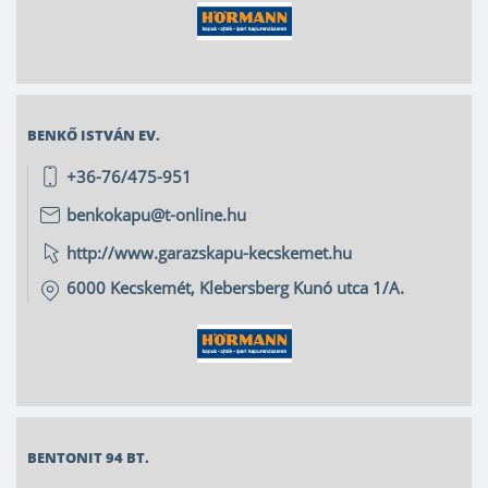
BENKŐ ISTVÁN EV.
+36-76/475-951
benkokapu@t-online.hu
http://www.garazskapu-kecskemet.hu
6000
Kecskemét
,
Klebersberg Kunó utca 1/A.
BENTONIT 94 BT.