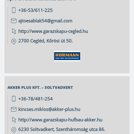
+36-53/611-225
ajtoesablak54@gmail.com
http://www.garazskapu-cegled.hu
2700
Cegléd
,
Kőrösi út 50.
AKKER PLUS KFT. – SOLTVADKERT
+36-78/481-254
kincses.miklos@akker-plus.hu
http://www.garazskapu-hufbau-akker.hu
6230
Soltvadkert
,
Szentháromság utca 86.