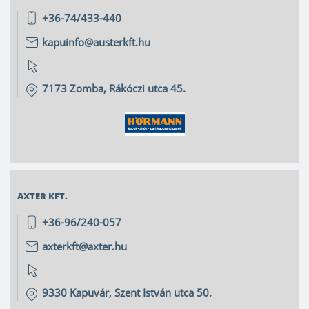
+36-74/433-440
kapuinfo@austerkft.hu
7173
Zomba
,
Rákóczi utca 45.
AXTER KFT.
+36-96/240-057
axterkft@axter.hu
9330
Kapuvár
,
Szent István utca 50.