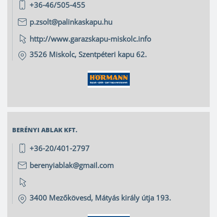
+36-46/505-455
p.zsolt@palinkaskapu.hu
http://www.garazskapu-miskolc.info
3526
Miskolc
,
Szentpéteri kapu 62.
BERÉNYI ABLAK KFT.
+36-20/401-2797
berenyiablak@gmail.com
3400
Mezőkövesd
,
Mátyás király útja 193.