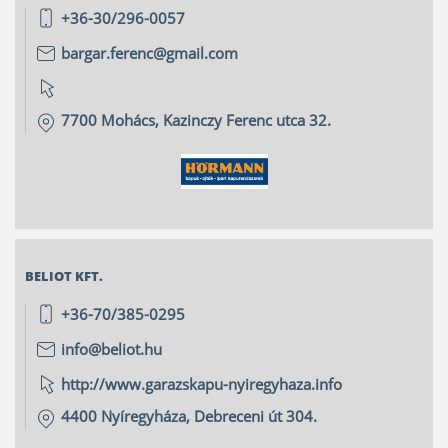
+36-30/296-0057
bargar.ferenc@gmail.com
7700
Mohács
,
Kazinczy Ferenc utca 32.
BELIOT KFT.
+36-70/385-0295
info@beliot.hu
http://www.garazskapu-nyiregyhaza.info
4400
Nyíregyháza
,
Debreceni út 304.