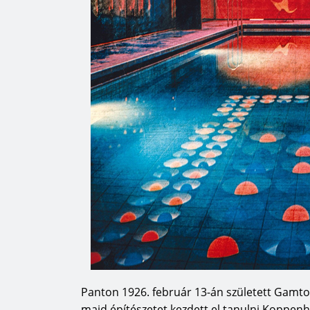
Panton 1926. február 13-án született Gamtof
majd építészetet kezdett el tanulni Koppen