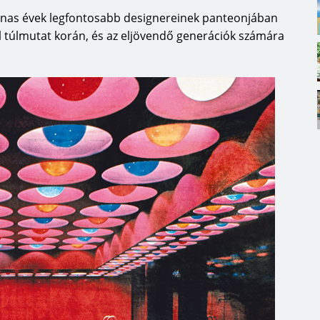
anas évek legfontosabb designereinek panteonjában
l túlmutat korán, és az eljövendő generációk számára