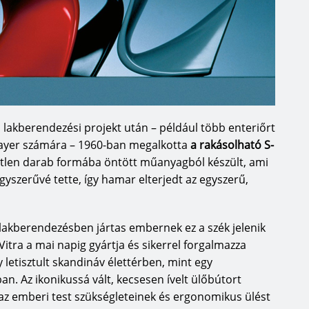
lakberendezési projekt után – például több enteriőrt
 Bayer számára – 1960-ban megalkotta
a rakásolható S-
etlen darab formába öntött műanyagból készült, ami
gyszerűvé tette, így hamar elterjedt az egyszerű,
 lakberendezésben jártas embernek ez a szék jelenik
Vitra a mai napig gyártja és sikerrel forgalmazza
letisztult skandináv élettérben, mint egy
ban. Az ikonikussá vált, kecsesen ívelt ülőbútort
az emberi test szükségleteinek és ergonomikus ülést