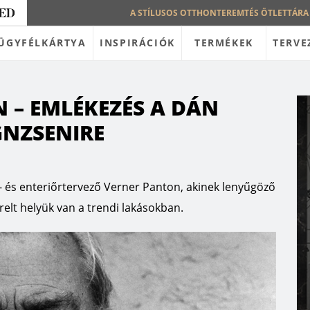
A STÍLUSOS OTTHONTEREMTÉS ÖTLETTÁRA
ÜGYFÉLKÁRTYA
INSPIRÁCIÓK
TERMÉKEK
TERVE
 – EMLÉKEZÉS A DÁN
GNZSENIRE
- és enteriőrtervező Verner Panton, akinek lenyűgöző
lt helyük van a trendi lakásokban.