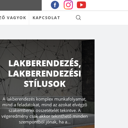
ZŐ VAGYOK
KAPCSOLAT
LAKBERENDEZÉS,
LAKBERENDEZÉSI
STÍLUSOK
A lakberendezés komplex munkafolyamat,
mind a feladatokat, mind az azokat elvégző
szakemberek összetételét tekintve. A
végeredmény csak akkor tekinthető minden
szempontból jónak, ha a...