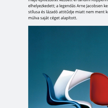
elhelyezkedett; a legendás Arne Jacobsen k
stílusa és lázadó attitűdje miatt nem ment
múlva saját céget alapított.