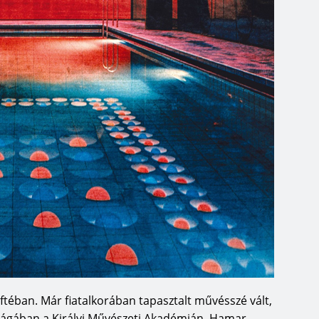
téban. Már fiatalkorában tapasztalt művésszé vált,
hágában a Királyi Művészeti Akadémián. Hamar