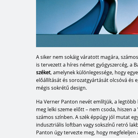
A siker nem sokáig váratott magára, számos 
is tervezett a híres német gyógyszercég, a
széket
, amelynek különlegessége, hogy egy
előállítását és sorozatgyártását olcsóvá és e
mégis sokrétű design.
Ha Verner Panton nevét említjük, a legtöbb
meg lelki szeme előtt – nem csoda, hiszen a 
számos színben. A szék éppúgy jól mutat egy 
indusztriális loftban vagy sokszínű retró lak
Panton úgy tervezte meg, hogy megfeleljen 