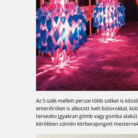
Az S-szék mellett persze több széket is kösz
enteriőröket is alkotott ívelt bútorokkal, kül
tervezési (gyakran gömb vagy gomba alakú) 
körökben szintén körberajongott mesternek,