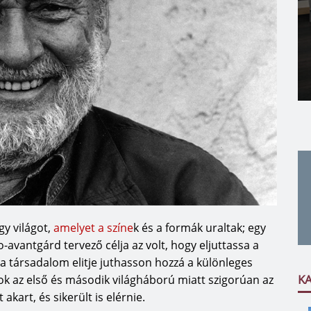
gy világot,
amelyet a színe
k és a formák uraltak; egy
-avantgárd tervező célja az volt, hogy eljuttassa a
a társadalom elitje juthasson hozzá a különleges
K
k az első és második világháború miatt szigorúan az
akart, és sikerült is elérnie.