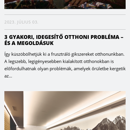
2023. JÚLIUS 03.
3 GYAKORI, IDEGESÍTŐ OTTHONI PROBLÉMA –
ÉS A MEGOLDÁSUK
Így küszöbölhetjük ki a frusztráló gikszereket otthonunkban.
A legszebb, legigényesebben kialakított otthonokban is
előfordulhatnak olyan problémák, amelyek őrületbe kergetik
az...