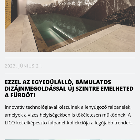
2023. JÚNIUS 21.
EZZEL AZ EGYEDÜLÁLLÓ, BÁMULATOS
DIZÁJNMEGOLDÁSSAL ÚJ SZINTRE EMELHETED
A FÜRDŐT!
Innovatív technológiával készülnek a lenyűgöző falpanelek,
amelyek a vizes helyiségekben is tökéletesen működnek. A
LICO két elképesztő falpanel-kollekciója a legújabb trendek...