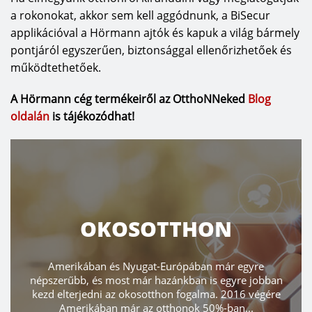
a rokonokat, akkor sem kell aggódnunk, a BiSecur
applikációval a Hörmann ajtók és kapuk a világ bármely
pontjáról egyszerűen, biztonsággal ellenőrizhetőek és
működtethetőek.
A Hörmann cég termékeiről az OtthoNNeked
Blog
oldal
án
is tájékozódhat!
OKOSOTTHON
Amerikában és Nyugat-Európában már egyre
népszerűbb, és most már hazánkban is egyre jobban
kezd elterjedni az okosotthon fogalma. 2016 végére
Amerikában már az otthonok 50%-ban...