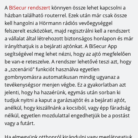
kialakítású design fakapuval egyedi hatás érhető
A
BiSecur rendszert
könnyen össze lehet kapcsolni a
el. A garázskapun megjelenhetnek a kedvenc
házban található routerrel. Ezek után már csak össze
mintáink, monogramunk, a házszám – elég ehhez
kell hangolni a Hörmann rádiós vevőegységgel
egy egyszerű rajz –, és a garázs kapu elkészül
felszerelt eszközöket, majd regisztrálni kell a rendszert
tömör fenyőből, sőt a kapu kaphat vasalatot,
a vállalat által létrehozott biztonságos honlapon és már
díszfogantyút is. Ráadásul a Hörmann minden
irányíthatjuk is a bejárati ajtónkat. A BiSecur App
kapuhoz egy vele külsőleg teljesen megegyező,
segítségével meg lehet nézni, hogy az ajtó megfelelően
praktikus garázsmellékajtót is kínál.
be van-e reteszelve. A rendszer lehetővé teszi azt, hogy
a „szcenárió” funkciót használva egyetlen
A Hörmann termékpalettájában garantáltan
gombnyomásra automatikusan mindig ugyanaz a
megtalálja mindenki a háza stílusához, színéhez,
tevékenységsor menjen végbe. Ez a gyakorlatban azt
bármilyen egyedi igényéhez tökéletesen
jelenti, hogy ha hazaérünk, egymás után sorban ki
alkalmazkodó bejárati ajtót, garázskaput.
tudjuk nyitni a kaput a garázsajtót és a bejárati ajtót,
anélkül, hogy kiszállnánk a kocsiból, vagy épp fáradság
nélkül, egyetlen mozdulattal engedhetjük be a postást
vagy a futárt.
Ha elmegyünk otthonról kirándulni vagy meglátogatjuk