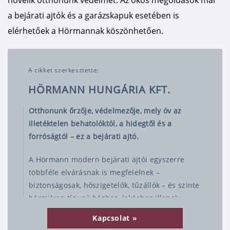
növelik otthonunk védelmét. Az okos megoldások már
a bejárati ajtók és a garázskapuk esetében is
elérhetőek a Hörmannak köszönhetően.
A cikket szerkesztette:
HÖRMANN HUNGÁRIA KFT.
Otthonunk őrzője, védelmezője, mely óv az
illetéktelen behatolóktól, a hidegtől és a
forróságtól – ez a bejárati ajtó.
A Hörmann modern bejárati ajtói egyszerre
többféle elvárásnak is megfelelnek –
biztonságosak, hőszigetelők, tűzállók – és szinte
bármilyen típusú házhoz, lakáshoz illenek.
Ugyanilyen fontos a garázskapu, amely szintén
Kapcsolat
egy hosszú távú beruházás, általában