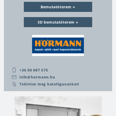
évtizedekre választjuk. A bejárati ajtóhoz
Bemutatóterem
hasonlóan a garázskapu befolyásolja többek közt
az otthon biztonságát, a ház esztétikáját és a
3D bemutatóterem
kiadásokat. A tökéletes otthonképet úgy érhetjük
el, ha a garázskapu és a bejárati ajtó
összhangban vannak egymással. Európa
piacvezető ajtó- és kapugyártójának kínálatában
ilyen kombinációk is elérhetők, többféle
választási lehetőség adott. A Hörmann portfóliója
több mint 70 bejárati ajtó modellt tartalmaz, 11
színárnyalatban. Az alapfelszereléshez 5 pontos
+36 80 887 575
automata zár is tartozik. A H-5 automata
info@hormann.hu
biztonsági zár mechanikus működésű, önmagától
Tekintse meg katalógusunkat!
reteszelődik, amint a kioldónyelv az ajtószárnyba
nyomódik.
A fűtésszámla a rezsiköltségek jelentős részét
teszi ki, ezért rendkívül fontos, hogy a bejárati