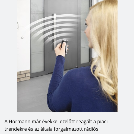
ajtó megfelelően hőszigeteljen. A ThermoPro acél
bejárati ajtók ennek az igénynek felelnek meg:
szépek, 8 pontos reteszeléssel gondoskodnak a
biztonságról, körbefutó dupla tömítésük
csökkenti a hőveszteséget, a lábrésznél lévő
kiegészítő kefetömítés szél és vihar ellen is
védelmet nyújt. A kiváló ThermoPro Plus bejárati
ajtók egy síkot alkotó felülettel, 65 mm vastag,
PU-kihabosított, belső szárnykeretes és vastag
falcos acél ajtólappal rendelkeznek. A ThermoPro
Plus két modellje kapható az M bordás
szekcionált garázskapuval azonos kivitelben.
Passzívházakhoz ideális megoldást jelent a
ThermoCarbon alumínium bejárati ajtó. Az acél
szekcionált garázskapuk 15 azonos árú, népszerű
színből, valamint a RAL skála kb. 200 színéből és
A Hörmann már évekkel ezelőtt reagált a piaci
6-féle Decograin dekorfelületből választhatók.
trendekre és az általa forgalmazott rádiós
Tömörfa szekcionált kapu kétféle fafajtában –