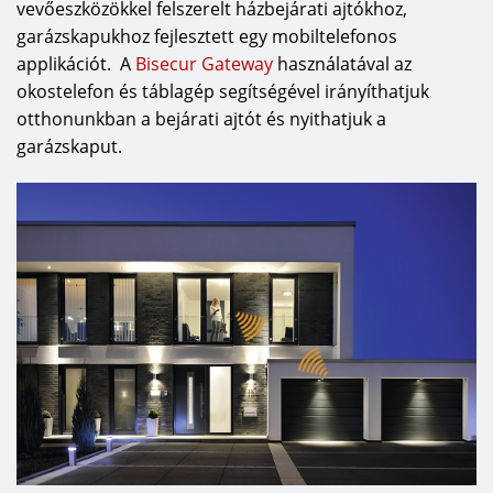
vevőeszközökkel felszerelt házbejárati ajtókhoz,
luc- és Hemlock fenyő – elérhető, a felületek
garázskapukhoz fejlesztett egy mobiltelefonos
lazúros színbevonatot kapnak, melyek nyolcféle
applikációt. A
Bisecur Gateway
használatával az
színből választhatók, így a bejárati ajtóhoz, illetve
okostelefon és táblagép segítségével irányíthatjuk
a ház összhatásához igazítható.
otthonunkban a bejárati ajtót és nyithatjuk a
garázskaput.
A Hörmann érdekes megoldást ajánl a
homlokzatkialakításhoz: az ALR alumínium
szekcionált kaput úgy építi be a homlokzatba,
hogy az szinte láthatatlan, kapuburkolatként
pedig tetszés szerint lehet használni fát,
kerámiát, fémet, műanyagot. Egy klasszikus vagy
szecessziós stílusú épülethez tökéletes kiegészítő
lehet az impregnált, fehérre alapozott, tömörfa
kazettás kapu. A hagyományos családi ház
különlegessé varázsolható például egy Silkgrain
felületű, a homlokzat színéhez illő, L bordás
kapuval, amitől az épület szinte megújul.
Rusztikus kapumotívumokkal vagy egyedi