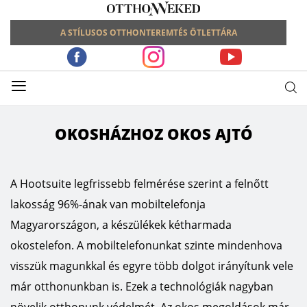
A STÍLUSOS OTTHONTEREMTÉS ÖTLETTÁRA
≡
OKOSHÁZHOZ OKOS AJTÓ
A Hootsuite legfrissebb felmérése szerint a felnőtt
lakosság 96%-ának van mobiltelefonja
Magyarországon, a készülékek kétharmada
okostelefon. A mobiltelefonunkat szinte mindenhova
visszük magunkkal és egyre több dolgot irányítunk vele
már otthonunkban is. Ezek a technológiák nagyban