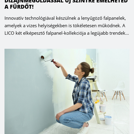
DIZÁJNMEGOLDÁSSAL ÚJ SZINTRE EMELHETED
A FÜRDŐT!
Innovatív technológiával készülnek a lenyűgöző falpanelek,
amelyek a vizes helyiségekben is tökéletesen működnek. A
LICO két elképesztő falpanel-kollekciója a legújabb trendek...