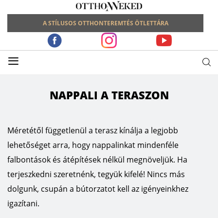
A STÍLUSOS OTTHONTEREMTÉS ÖTLETTÁRA
≡
NAPPALI A TERASZON
Méretétől függetlenül a terasz kínálja a legjobb
lehetőséget arra, hogy nappalinkat mindenféle
falbontások és átépítések nélkül megnöveljük. Ha
terjeszkedni szeretnénk, tegyük kifelé! Nincs más
dolgunk, csupán a bútorzatot kell az igényeinkhez
igazítani.