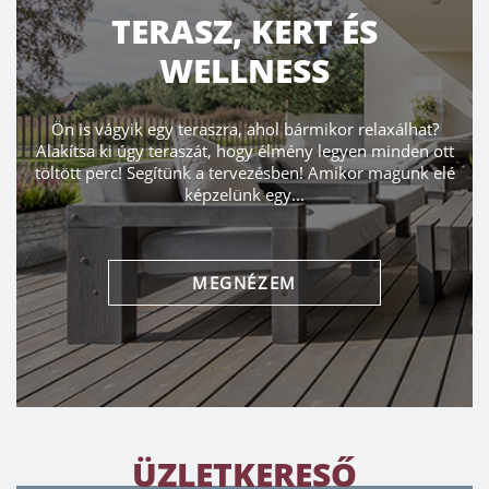
TERASZ, KERT ÉS
WELLNESS
Ön is vágyik egy teraszra, ahol bármikor relaxálhat?
Alakítsa ki úgy teraszát, hogy élmény legyen minden ott
töltött perc! Segítünk a tervezésben! Amikor magunk elé
képzelünk egy...
MEGNÉZEM
ÜZLETKERESŐ