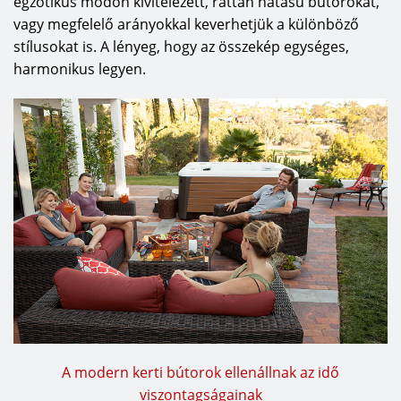
egzotikus módon kivitelezett, rattan hatású bútorokat,
vagy megfelelő arányokkal keverhetjük a különböző
stílusokat is. A lényeg, hogy az összekép egységes,
harmonikus legyen.
A modern kerti bútorok ellenállnak az idő
viszontagságainak