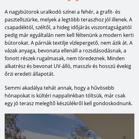
A nagybútorok uralkodó színei a fehér, a grafit- és
pasztellszürke, melyek a legtöbb teraszhoz jól illenek. A
csapadéktól, széltől, a hideg időjárás viszontagságaitól
pedig már egyáltalán nem kell féltenünk a modern kerti
bútorokat. A párnák textilje vízlepergető, nem ázik át. A
vázak anyaga, bevonata ellenáll a rozsdásodásnak, a
fonott részek rugalmasak, nem töredeznek. Minden
alkatrész és bevonat UV-álló, masszív és hosszú évekig
őrzi eredeti állapotát.
Semmi akadálya tehát annak, hogy a hűvösebb
hónapokat is kültéri nappalinkban töltsük, már csak
egy jó terasz melegítő készülékről kell gondoskodnunk.