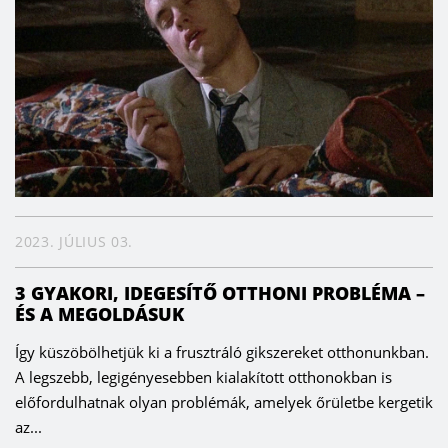
2023. JÚLIUS 03.
3 GYAKORI, IDEGESÍTŐ OTTHONI PROBLÉMA –
ÉS A MEGOLDÁSUK
Így küszöbölhetjük ki a frusztráló gikszereket otthonunkban.
A legszebb, legigényesebben kialakított otthonokban is
előfordulhatnak olyan problémák, amelyek őrületbe kergetik
az...