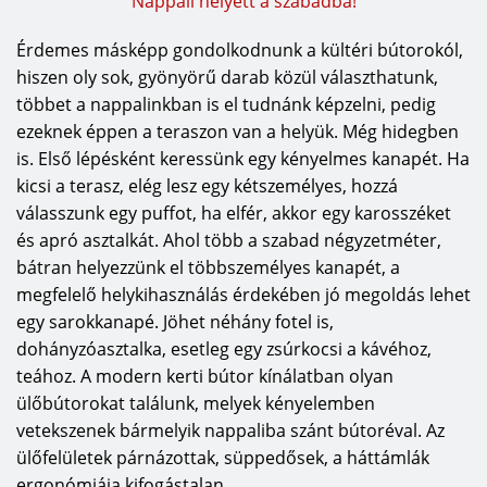
Nappali helyett a szabadba!
Érdemes másképp gondolkodnunk a kültéri bútorokól,
hiszen oly sok, gyönyörű darab közül választhatunk,
többet a nappalinkban is el tudnánk képzelni, pedig
ezeknek éppen a teraszon van a helyük. Még hidegben
is. Első lépésként keressünk egy kényelmes kanapét. Ha
kicsi a terasz, elég lesz egy kétszemélyes, hozzá
válasszunk egy puffot, ha elfér, akkor egy karosszéket
és apró asztalkát. Ahol több a szabad négyzetméter,
bátran helyezzünk el többszemélyes kanapét, a
megfelelő helykihasználás érdekében jó megoldás lehet
egy sarokkanapé. Jöhet néhány fotel is,
dohányzóasztalka, esetleg egy zsúrkocsi a kávéhoz,
teához. A modern kerti bútor kínálatban olyan
ülőbútorokat találunk, melyek kényelemben
vetekszenek bármelyik nappaliba szánt bútoréval. Az
ülőfelületek párnázottak, süppedősek, a háttámlák
ergonómiája kifogástalan.