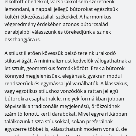
elköltött ebédekről, vacsorákról sem szeretnénk
lemondani, a nappali jellegű bútorokat egészítsük
kültéri étkezőasztallal, székekkel. A harmonikus
végeredmény érdekében azonos bútorcsalád
darabjaiból válasszunk és törekedjünk a színek
összhangjára is.
A stílust illetően kövessük belső tereink uralkodó
stílusvilágát. A minimalizmust kedvelők válogathatnak a
letisztult, geometrikus formák között. Ezek a bútorok
könnyed megjelenésűek, elegánsak, gyakran modul
rendszerűek és egymással jól variálhatók. A klasszikus,
vagy egzotikus stílushoz vonzódók a rattan jellegű
bútorokra csaphatnak le, melyek formáikban jobban
képviselik a tradiconális megjelenésű, örökzöldnek
számító fonott, kerti darabokat. Mivel egyre ritkábban
találkozunk tiszta stílusokkal, sokan preferálnak
egyszerre többet is, választhatunk modern vonalú, de