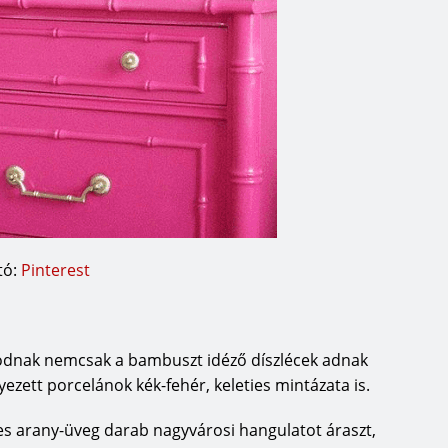
tó:
Pinterest
módnak nemcsak a bambuszt idéző díszlécek adnak
ezett porcelánok kék-fehér, keleties mintázata is.
égies arany-üveg darab nagyvárosi hangulatot áraszt,