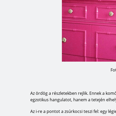
Fo
Az ördög a részletekben rejlik. Ennek a ko
egzotikus hangulatot, hanem a tetején elhely
Az i-re a pontot a zsúrkocsi teszi fel: egy l