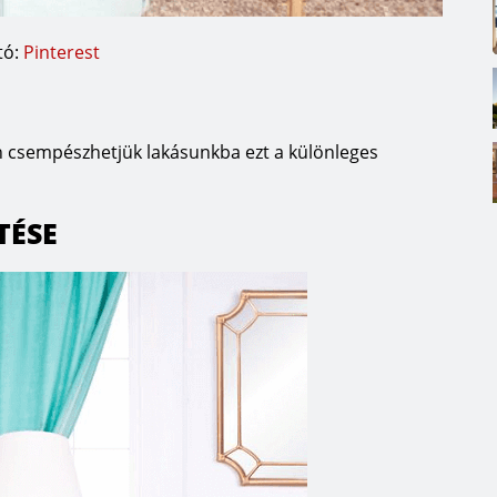
tó:
Pinterest
n csempészhetjük lakásunkba ezt a különleges
TÉSE