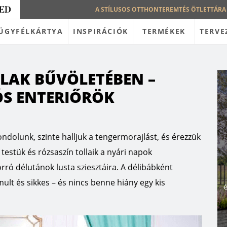
A STÍLUSOS OTTHONTEREMTÉS ÖTLETTÁRA
ÜGYFÉLKÁRTYA
INSPIRÁCIÓK
TERMÉKEK
TERVE
LAK BŰVÖLETÉBEN –
S ENTERIŐRÖK
ndolunk, szinte halljuk a tengermorajlást, és érezzük
testük és rózsaszín tollaik a nyári napok
ró délutánok lusta sziesztáira. A délibábként
ult és sikkes – és nincs benne hiány egy kis
é