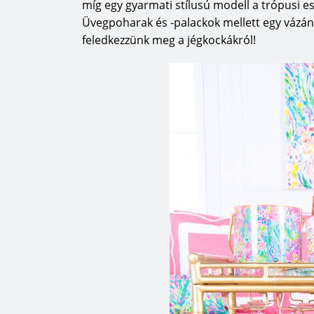
míg egy gyarmati stílusú modell a trópusi e
Üvegpoharak és -palackok mellett egy vázán
feledkezzünk meg a jégkockákról!