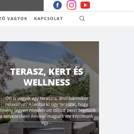
ZŐ VAGYOK
KAPCSOLAT
TERASZ, KERT ÉS
WELLNESS
Ön is vágyik egy teraszra, ahol bármikor
relaxálhat? Alakítsa ki úgy teraszát, hogy
lmény legyen minden ott töltött perc! Segítünk
a tervezésben! Amikor magunk elé képzelünk
egy...