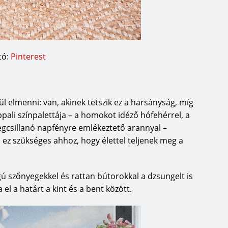
tó:
Pinterest
ül elmenni: van, akinek tetszik ez a harsányság, míg
pali színpalettája – a homokot idéző hófehérrel, a
megcsillanó napfényre emlékeztető arannyal –
, ez szükséges ahhoz, hogy élettel teljenek meg a
 szőnyegekkel és rattan bútorokkal a dzsungelt is
el a határt a kint és a bent között.