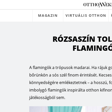
MAGAZIN
VIRTUÁLIS OTTHON
RÓZSASZÍN TOL
FLAMINGÓ
A flamingók a trópusok madarai. Ha rájuk go
bőrünkön a sós szél finom érintését. Kecses 
könnyedségére emlékeztetnek – a hosszú, for
imbolygó flamingók inspirálta otthon kifinom
játékosságból sem.