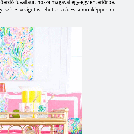
sőerdő fuvallatát hozza magával egy-egy enteriőrbe.
yi színes virágot is tehetünk rá. És semmiképpen ne