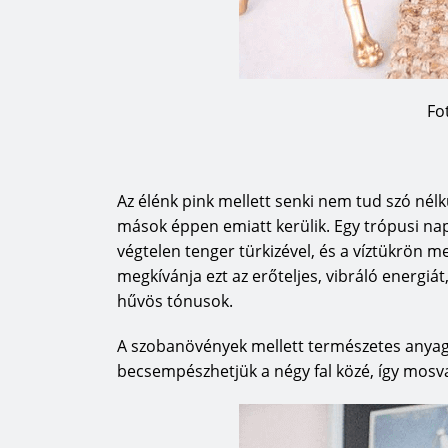
Fo
Az élénk pink mellett senki nem tud szó nélk
mások éppen emiatt kerülik. Egy trópusi nap
végtelen tenger türkizével, és a víztükrön 
megkívánja ezt az erőteljes, vibráló energiát
hűvös tónusok.
A szobanövények mellett természetes anyagú
becsempészhetjük a négy fal közé, így mosva 