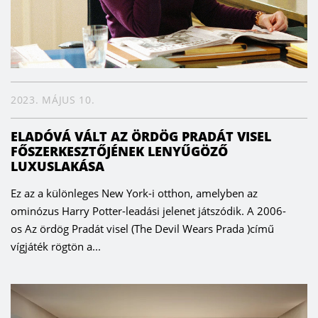
2023. MÁJUS 10.
ELADÓVÁ VÁLT AZ ÖRDÖG PRADÁT VISEL
FŐSZERKESZTŐJÉNEK LENYŰGÖZŐ
LUXUSLAKÁSA
Ez az a különleges New York-i otthon, amelyben az
ominózus Harry Potter-leadási jelenet játszódik. A 2006-
os Az ördög Pradát visel (The Devil Wears Prada )című
vígjáték rögtön a...