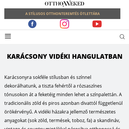
A STÍLUSOS OTTHONTEREMTÉS ÖTLETTÁRA
≡
KARÁCSONY VIDÉKI HANGULATBAN
Karácsonyra sokféle stílusban és színnel
dekorálhatunk, a tiszta fehértől a rózsaszínes
tónusokon át a feketéig minden lehet a színpalettán. A
tradicionális zöld és piros azonban divattól függetlenül
örökérvényű. A vidéki házakra jellemző természetes
anyagokat (sok zöld, termések, toboz, fa) a skandináv,