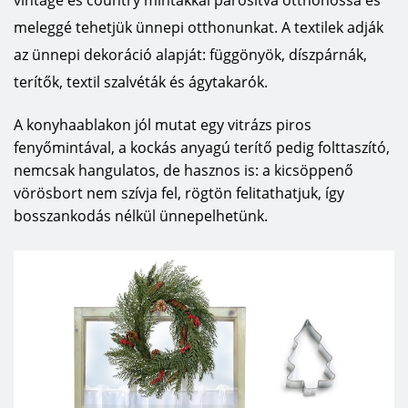
vintage és country mintákkal párosítva otthonossá és
meleggé tehetjük ünnepi otthonunkat. A textilek adják
az ünnepi dekoráció alapját: függönyök, díszpárnák,
terítők, textil szalvéták és ágytakarók.
A konyhaablakon jól mutat egy vitrázs piros
fenyőmintával, a kockás anyagú terítő pedig folttaszító,
nemcsak hangulatos, de hasznos is: a kicsöppenő
vörösbort nem szívja fel, rögtön felitathatjuk, így
bosszankodás nélkül ünnepelhetünk.