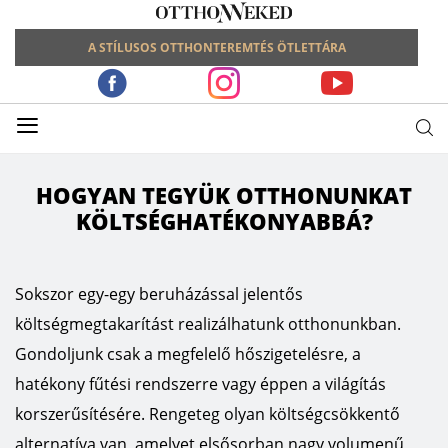
A STÍLUSOS OTTHONTEREMTÉS ÖTLETTÁRA
≡
HOGYAN TEGYÜK OTTHONUNKAT
KÖLTSÉGHATÉKONYABBÁ?
Sokszor egy-egy beruházással jelentős
költségmegtakarítást realizálhatunk otthonunkban.
Gondoljunk csak a megfelelő hőszigetelésre, a
hatékony fűtési rendszerre vagy éppen a világítás
korszerűsítésére. Rengeteg olyan költségcsökkentő
alternatíva van, amelyet elsősorban nagy volumenű