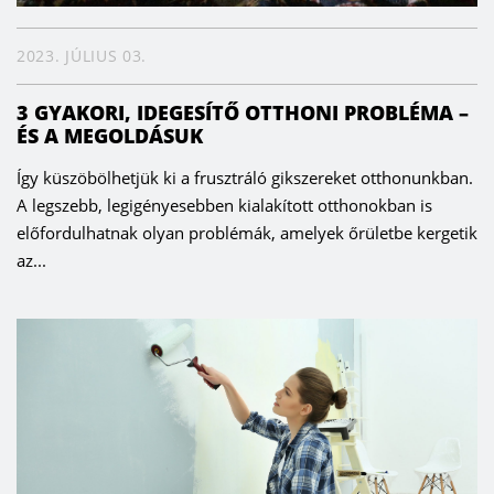
2023. JÚLIUS 03.
3 GYAKORI, IDEGESÍTŐ OTTHONI PROBLÉMA –
ÉS A MEGOLDÁSUK
Így küszöbölhetjük ki a frusztráló gikszereket otthonunkban.
A legszebb, legigényesebben kialakított otthonokban is
előfordulhatnak olyan problémák, amelyek őrületbe kergetik
az...