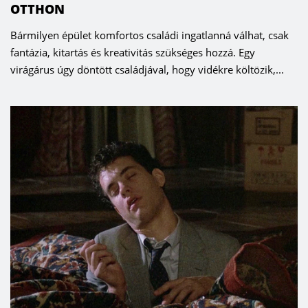
OTTHON
Bármilyen épület komfortos családi ingatlanná válhat, csak
fantázia, kitartás és kreativitás szükséges hozzá. Egy
virágárus úgy döntött családjával, hogy vidékre költözik,...