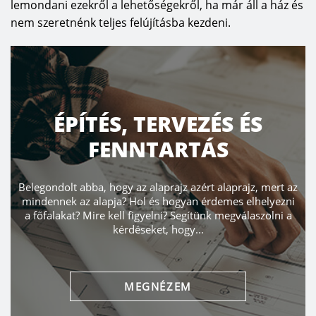
lemondani ezekről a lehetőségekről, ha már áll a ház és
nem szeretnénk teljes felújításba kezdeni.
ÉPÍTÉS, TERVEZÉS ÉS
FENNTARTÁS
Belegondolt abba, hogy az alaprajz azért alaprajz, mert az
mindennek az alapja? Hol és hogyan érdemes elhelyezni
a főfalakat? Mire kell figyelni? Segítünk megválaszolni a
kérdéseket, hogy...
MEGNÉZEM