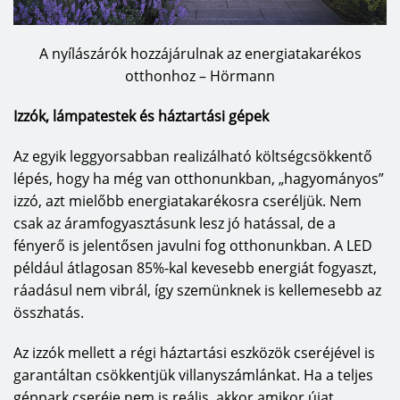
A nyílászárók hozzájárulnak az energiatakarékos
otthonhoz – Hörmann
Izzók, lámpatestek és háztartási gépek
Az egyik leggyorsabban realizálható költségcsökkentő
lépés, hogy ha még van otthonunkban, „hagyományos”
izzó, azt mielőbb energiatakarékosra cseréljük. Nem
csak az áramfogyasztásunk lesz jó hatással, de a
fényerő is jelentősen javulni fog otthonunkban. A LED
például átlagosan 85%-kal kevesebb energiát fogyaszt,
ráadásul nem vibrál, így szemünknek is kellemesebb az
összhatás.
Az izzók mellett a régi háztartási eszközök cseréjével is
garantáltan csökkentjük villanyszámlánkat. Ha a teljes
géppark cseréje nem is reális, akkor amikor újat