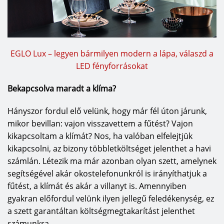
EGLO Lux – legyen bármilyen modern a lápa, válaszd a
LED fényforrásokat
Bekapcsolva maradt a klíma?
Hányszor fordul elő velünk, hogy már fél úton járunk,
mikor bevillan: vajon visszavettem a fűtést? Vajon
kikapcsoltam a klímát? Nos, ha valóban elfelejtjük
kikapcsolni, az bizony többletköltséget jelenthet a havi
számlán. Létezik ma már azonban olyan szett, amelynek
segítségével akár okostelefonunkról is irányíthatjuk a
fűtést, a klímát és akár a villanyt is. Amennyiben
gyakran előfordul velünk ilyen jellegű feledékenység, ez
a szett garantáltan költségmegtakarítást jelenthet
számunkra.