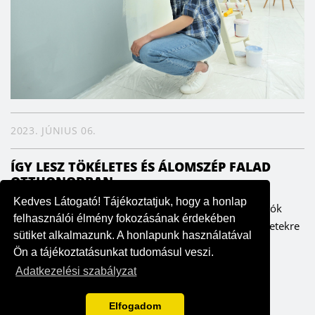
2023. JÚNIUS 06.
ÍGY LESZ TÖKÉLETES ÉS ÁLOMSZÉP FALAD
OTTHONODBAN
Kedves Látogató! Tájékoztatjuk, hogy a honlap
A falak meghatározzák az enteriőrt, ezáltal pedig a lakók
felhasználói élmény fokozásának érdekében
hangulatát is. Fontos ezért, hogy odafigyeljünk a részletekre
sütiket alkalmazunk. A honlapunk használatával
– szerencsére költség- és időhatékonyan is ki lehet...
Ön a tájékoztatásunkat tudomásul veszi.
Adatkezelési szabályzat
Elfogadom