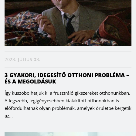
2023. JÚLIUS 03.
3 GYAKORI, IDEGESÍTŐ OTTHONI PROBLÉMA –
ÉS A MEGOLDÁSUK
Így küszöbölhetjük ki a frusztráló gikszereket otthonunkban.
A legszebb, legigényesebben kialakított otthonokban is
előfordulhatnak olyan problémák, amelyek őrületbe kergetik
az...