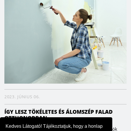
2023. JÚNIUS 06.
ÍGY LESZ TÖKÉLETES ÉS ÁLOMSZÉP FALAD
OTTHONODBAN
Kedves Látogató! Tájékoztatjuk, hogy a honlap
A falak meghatározzák az enteriőrt, ezáltal pedig a lakók