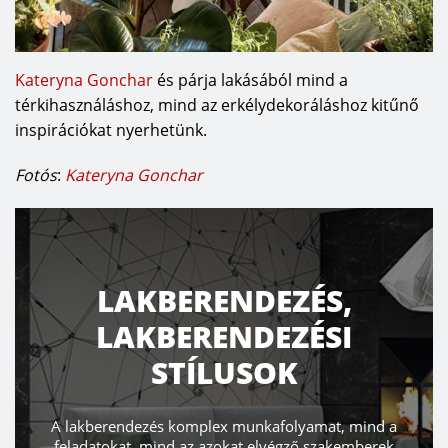
Kateryna Gonchar
és párja lakásából mind a
térkihasználáshoz, mind az erkélydekoráláshoz kitűnő
inspirációkat nyerhetünk.
Fotós
:
Kateryna Gonchar
RENDEZÉS,
TERASZ,
RENDEZÉSI
WEL
ÍLUSOK
Ön is vágyik egy teraszra
mplex munkafolyamat, mind a
Alakítsa ki úgy teraszát, 
az azokat elvégző szakemberek
töltött perc! Segítünk a t