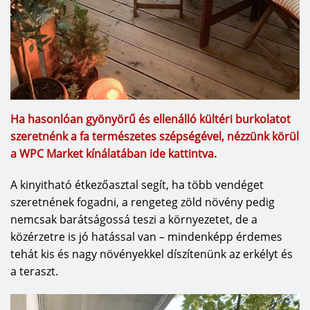
Ha hasonlóan gyönyörű és ellenálló kültéri burkolatot
szeretnénk a fa természetes szépségével, nézzünk körül
a WPC Market kínálatában ide kattintva.
A kinyitható étkezőasztal segít, ha több vendéget
szeretnének fogadni, a rengeteg zöld növény pedig
nemcsak barátságossá teszi a környezetet, de a
közérzetre is jó hatással van – mindenképp érdemes
tehát kis és nagy növényekkel díszítenünk az erkélyt és
a teraszt.