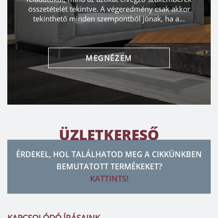
tve. A végeredmény csak akkor
képzelü
 szempontból jónak, ha a...
MEG
EGNÉZEM
ÜZLETKERESŐ
ÉRDEKEL, HOL TALÁLHATOD MEG A CIKKÜNKBEN
BEMUTATOTT TERMÉKEKET?
KATTINTS!
KAPCSOLÓDÓ ÍRÁSAINK