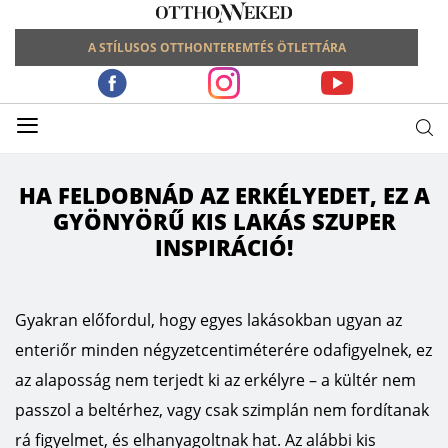
A STÍLUSOS OTTHONTEREMTÉS ÖTLETTÁRA
≡
HA FELDOBNÁD AZ ERKÉLYEDET, EZ A
GYÖNYÖRŰ KIS LAKÁS SZUPER
INSPIRÁCIÓ!
Gyakran előfordul, hogy egyes lakásokban ugyan az
enteriőr minden négyzetcentiméterére odafigyelnek, ez
az alaposság nem terjedt ki az erkélyre – a kültér nem
passzol a beltérhez, vagy csak szimplán nem fordítanak
rá figyelmet, és elhanyagoltnak hat. Az alábbi kis