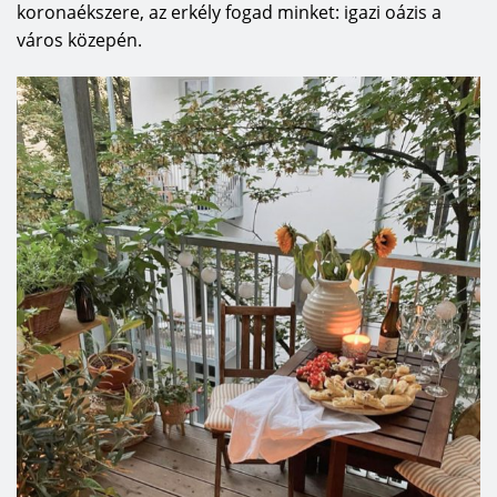
koronaékszere, az erkély fogad minket: igazi oázis a
város közepén.