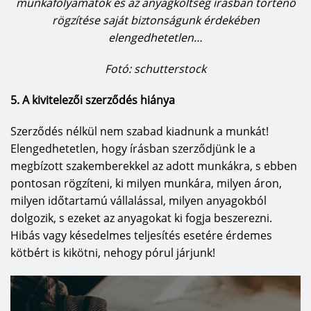
munkafolyamatok és az anyagköltség írásban történő
rögzítése saját biztonságunk érdekében
elengedhetetlen…
Fotó: schutterstock
5. A kivitelezői szerződés hiánya
Szerződés nélkül nem szabad kiadnunk a munkát!
Elengedhetetlen, hogy írásban szerződjünk le a
megbízott szakemberekkel az adott munkákra, s ebben
pontosan rögzíteni, ki milyen munkára, milyen áron,
milyen időtartamú vállalással, milyen anyagokból
dolgozik, s ezeket az anyagokat ki fogja beszerezni.
Hibás vagy késedelmes teljesítés esetére érdemes
kötbért is kikötni, nehogy pórul járjunk!