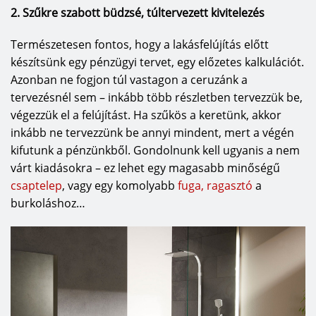
2. Szűkre szabott büdzsé, túltervezett kivitelezés
Természetesen fontos, hogy a lakásfelújítás előtt
készítsünk egy pénzügyi tervet, egy előzetes kalkulációt.
Azonban ne fogjon túl vastagon a ceruzánk a
tervezésnél sem – inkább több részletben tervezzük be,
végezzük el a felújítást. Ha szűkös a keretünk, akkor
inkább ne tervezzünk be annyi mindent, mert a végén
kifutunk a pénzünkből. Gondolnunk kell ugyanis a nem
várt kiadásokra – ez lehet egy magasabb minőségű
csaptelep
, vagy egy komolyabb
fuga, ragasztó
a
burkoláshoz…