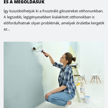
ÉS A MEGOLDÁSUK
Így küszöbölhetjük ki a frusztráló gikszereket otthonunkban.
A legszebb, legigényesebben kialakított otthonokban is
előfordulhatnak olyan problémák, amelyek őrületbe kergetik
az...