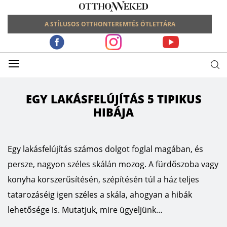
A STÍLUSOS OTTHONTEREMTÉS ÖTLETTÁRA
≡
EGY LAKÁSFELÚJÍTÁS 5 TIPIKUS
HIBÁJA
Egy lakásfelújítás számos dolgot foglal magában, és
persze, nagyon széles skálán mozog. A fürdőszoba vagy
konyha korszerűsítésén, szépítésén túl a ház teljes
tatarozáséig igen széles a skála, ahogyan a hibák
lehetősége is. Mutatjuk, mire ügyeljünk…