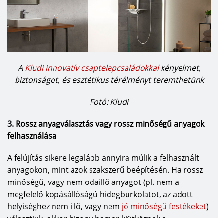
A
Kludi innovatív csaptelepcsaládokkal
kényelmet,
biztonságot, és esztétikus térélményt teremthetünk
Fotó: Kludi
3. Rossz anyagválasztás vagy rossz minőségű anyagok
felhasználása
A felújítás sikere legalább annyira múlik a felhasznált
anyagokon, mint azok szakszerű beépítésén. Ha rossz
minőségű, vagy nem odaillő anyagot (pl. nem a
megfelelő kopásállóságú hidegburkolatot, az adott
helyiséghez nem illő, vagy nem
jó minőségű festékeket
)