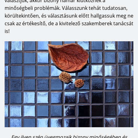
választjuk, akkor bizony hamar kiütköznek a
minőségbeli problémák. Válasszunk tehát tudatosan,
körültekintően, és választásunk előtt hallgassuk meg ne
csak az értékesítő, de a kivitelező szakemberek tanácsát
is!
Egy ilyen szép üvegmozaik bizony minőségében és