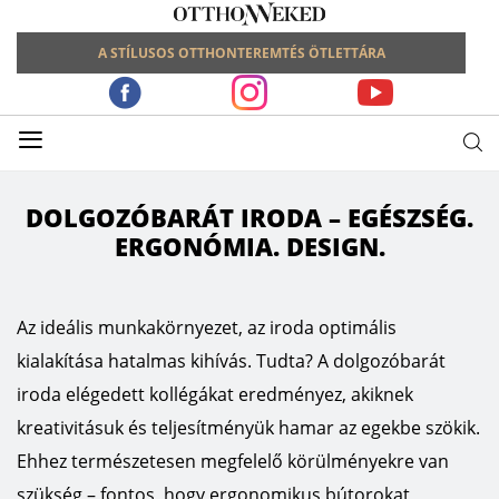
A STÍLUSOS OTTHONTEREMTÉS ÖTLETTÁRA
≡
DOLGOZÓBARÁT IRODA – EGÉSZSÉG.
ERGONÓMIA. DESIGN.
Az ideális munkakörnyezet, az iroda optimális
kialakítása hatalmas kihívás. Tudta? A dolgozóbarát
iroda elégedett kollégákat eredményez, akiknek
kreativitásuk és teljesítményük hamar az egekbe szökik.
Ehhez természetesen megfelelő körülményekre van
szükség – fontos, hogy ergonomikus bútorokat