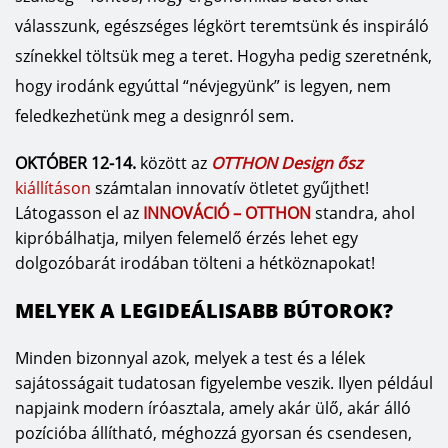
válasszunk, egészséges légkört teremtsünk és inspiráló
színekkel töltsük meg a teret. Hogyha pedig szeretnénk,
hogy irodánk egyúttal “névjegyünk” is legyen, nem
feledkezhetünk meg a designról sem.
OKTÓBER 12-14.
között az
OTTHON Design ősz
kiállításon
számtalan innovatív ötletet gyűjthet!
Látogasson el az
INNOVÁCIÓ – OTTHON
standra, ahol
kipróbálhatja, milyen felemelő érzés lehet egy
dolgozóbarát irodában tölteni a hétköznapokat!
MELYEK A LEGIDEÁLISABB BÚTOROK?
Minden bizonnyal azok, melyek a test és a lélek
sajátosságait tudatosan figyelembe veszik. Ilyen például
napjaink modern íróasztala, amely akár ülő, akár álló
pozícióba állítható, méghozzá gyorsan és csendesen,