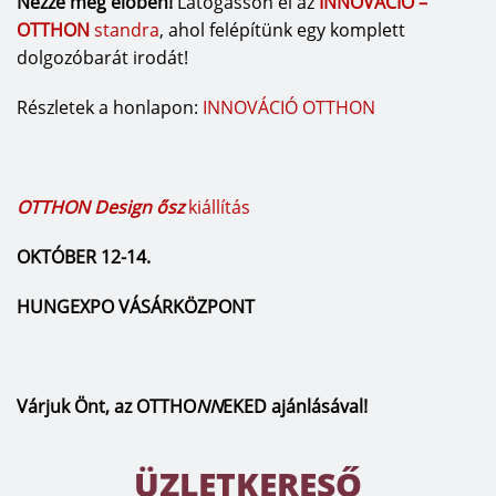
Nézze meg élőben!
Látogasson el az
INNOVÁCIÓ –
OTTHON
standra
, ahol felépítünk egy komplett
dolgozóbarát irodát!
Részletek a honlapon:
INNOVÁCIÓ OTTHON
OTTHON Design ősz
kiállítás
OKTÓBER 12-14.
HUNGEXPO VÁSÁRKÖZPONT
Várjuk Önt, az OTTHO
NN
EKED ajánlásával!
ÜZLETKERESŐ