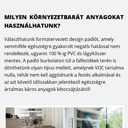
MILYEN KÖRNYEZETBARÁT ANYAGOKAT
HASZNÁLHATUNK?
Választhatunk formatervezett design padlót, amely
semmiféle egészségre gyakorolt negatív hatással nem
rendelkezik, ugyanis 100 %-ig PVC és lágyítószer
mentes. A padló burkolaton túl a falfestékek terén is
dönthetünk olyan típus mellett, amelynek VOC tartalma
nulla, tehát nem kell aggódnunk a festés alkalmával és
az azt követő időszakban jelentkező egészségre
ártalmas káros anyagok kibocsájtásától!