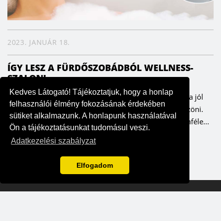
2023. JANUÁR 18.
ÍGY LESZ A FÜRDŐSZOBÁDBÓL WELLNESS-
SZALON!
Kedves Látogató! Tájékoztatjuk, hogy a honlap
Minden nap tökéletes masszázsélményt kaphatunk, ha jól
felhasználói élmény fokozásának érdekében
választunk – ezt pedig a testünk és lelkünk is megköszöni.
sütiket alkalmazunk. A honlapunk használatával
Már az ókori Rómában nagy hagyománya volt a különféle...
Ön a tájékoztatásunkat tudomásul veszi.
Adatkezelési szabályzat
Elfogadom
2026 Otthonneked
|
Powered by Prioris
|
Style&Home Kft - NAIH-
97552/2016
|
Általános szerződési feltételek
|
Adatkezelési szabályzat