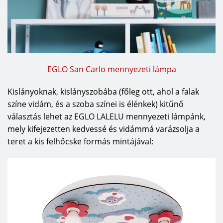
EGLO San Carlo mennyezeti lámpa
Kislányoknak, kislányszobába (főleg ott, ahol a falak
színe vidám, és a szoba színei is élénkek) kitűnő
választás lehet az EGLO LALELU mennyezeti lámpánk,
mely kifejezetten kedvessé és vidámmá varázsolja a
teret a kis felhőcske formás mintájával: