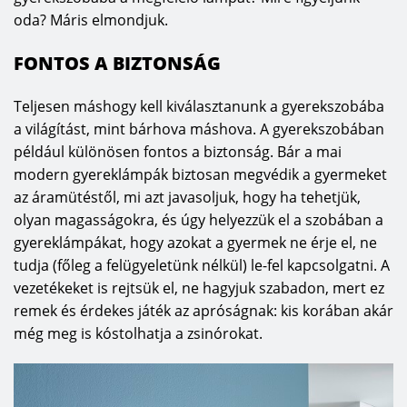
oda? Máris elmondjuk.
bemutatóterem Dunakeszin található, de az EGLO 2019-ben 
Budapesten, majd 2020-ban Budaörsön újabb lámpaszalont 
FONTOS A BIZTONSÁG
nyitott. Ezekben az üzletekben, valamint az országos 
SHOP in 
SHOP partnerüzletekben
 az EGLO termékkínálat túlnyomó 
Teljesen máshogy kell kiválasztanunk a gyerekszobába
része nemcsak megtekinthető, de meg is megvásárolható.
a világítást, mint bárhova máshova. A gyerekszobában
például különösen fontos a biztonság. Bár a mai
Az 
EGLO
 márka sikere abban áll, hogy gyorsan reagál és 
modern gyereklámpák biztosan megvédik a gyermeket
érzékeny a világ vezető lakberendezés és design trendjeinek a 
az áramütéstől, mi azt javasoljuk, hogy ha tehetjük,
változására, valamint a termékeket, termékcsaládokat a vevői 
olyan magasságokra, és úgy helyezzük el a szobában a
igények és visszajelzések alapján – 90%-os saját fejlesztéssel – 
gyereklámpákat, hogy azokat a gyermek ne érje el, ne
tervezi és alakítja ki. Vezető szerepét többek között a magas 
tudja (főleg a felügyeletünk nélkül) le-fel kapcsolgatni. A
szintű minőség (5 év jótállás LED panelekre), megbízhatóság és 
vezetékeket is rejtsük el, ne hagyjuk szabadon, mert ez
remek és érdekes játék az apróságnak: kis korában akár
a kiváló kültéri, beltéri és fényforrás termékválaszték 
még meg is kóstolhatja a zsinórokat.
garantálja. A Vintage, rusztikus, antik stílusú lámpák éppúgy 
megtalálhatóak náluk, mint a skandináv, klasszikus stílus és a 
modern/ minimalista, praktikusságra törekvő stílust képviselő 
termékek. 