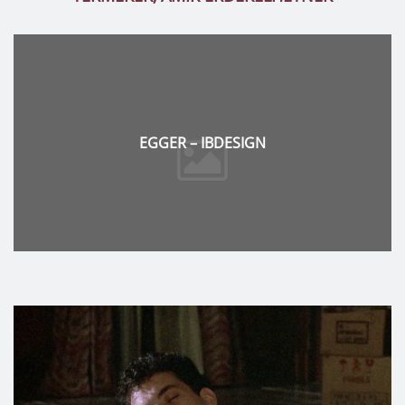
DYSON – PREMIUMSHOP24.HU