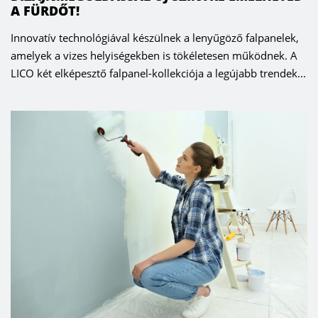
A FÜRDŐT!
Innovatív technológiával készülnek a lenyűgöző falpanelek,
amelyek a vizes helyiségekben is tökéletesen működnek. A
LICO két elképesztő falpanel-kollekciója a legújabb trendek...