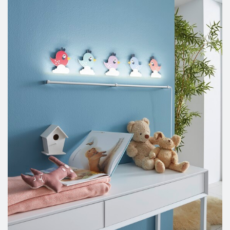
Az 
EGLO
 piacformáló vállalkozásként mindig törekszik a 
folyamatos megújulásra, mivel a termékek működtetéséhez a 
legmodernebb technológiákat használja fel pl. 
energiahatékony led fényforrás, bluetooth vezérlés, 
lépcsőzetes fényerő szabályozás (dimmelés), távirányítós 
funkció, illetve a legújabb Z-generációs lámpacsalád, az 
okoslámpa applikáció, az 
„EGLO connect”
 . 
Az EGLO LUX-nál mindenki megtalálja a számára megfelelő 
terméket, árban, minőségben és stílusban, ezt az üzenetet a 
cég szlogenje „világos”-an közvetíti is: 
my light my style – az én lámpám az én stílusom 
Nézzenek be hozzánk! 