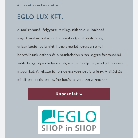
A cikket szerkesztette:
EGLO LUX KFT.
A mai rohanó, felgyorsult világunkban a különböző 
megatrendek hatásaival számolva (pl. globalizáció, 
urbanizáció) valamint, hogy emellett egyszerre kell 
helytállnunk otthon és a munkahelyünkön, egyre fontosabbá 
válik, hogy olyan helyen dolgozzunk és éljünk, ahol jól érezzük 
magunkat. A relaxáció fontos eszköze pedig a fény. A világítás 
minősége, erőssége, színe hatással van szervezetünkre, 
hangulatunkra, viselkedésünkre, figyelmünk intenzitására, 
Kapcsolat
valamint számos alternatív gyógyító terápia eszköze is. 
Manapság számos lehetőség nyílik a lakás, a munkahely 
stílusához harmonizáló világítás megtervezésére, kialakítására, 
illetve az ehhez megfelelő lámpák, fényforrások kiválasztására, 
beszerzésére. 