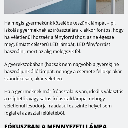
Ha mégis gyermekünk közelébe teszünk lámpát – pl.
iskolás gyermeknek az íróasztalára -, akkor fontos, hogy
ha véletlenül hozzáér a fényforráshoz, az ne égesse
meg. Emiatt célszerű LED lámpát, LED fényforrást
használni, mert az alig melegszik fel.
A gyerekszobában (hacsak nem nagyobb a gyerek) ne
használjunk állólámpát, nehogy a csemete fellökje akár
szándékosan, akár véletlen.
Ha a gyermeknek már íróasztala is van, ideális választás
a csíptetős vagy satus íróasztali lámpa, nehogy
véletlenül lesodorja, ráadásul ez szinte helyet sem
foglal el az asztal felületéből.
FÓKUSZBAN A MENNYEZETI LÁMPA