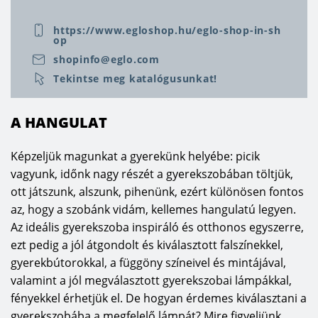
Az 
EGLO LUX
 Kft. legfőbb célja a vásárlói igények maximális 
https://www.egloshop.hu/eglo-shop-in-sh
kielégítése és egy olyan széleskörű lámpa- és 
op
fényforrásválaszték kialakítása, ahol mindenki megtalálja az 
shopinfo@eglo.com
egyéniségének, ízlésének, pénztárcájának megfelelő és a mai 
Tekintse meg katalógusunkat!
trendeket követő lakásbelső kialakításához szükséges 
termékeket. A cég történelmi múltja 1969-re nyúlik vissza, 
A HANGULAT
amikor Ludwig Obwieser Ausztriában megnyitotta az első 
villamossági szaküzletet EGLO Leuchten néven. 1986-ban 
Képzeljük magunkat a gyerekünk helyébe: picik
megalapították az első leányvállalaltot Németországban és 
vagyunk, időnk nagy részét a gyerekszobában töltjük,
egyre népszerűbbé váltak az EGLO termékek az európai 
ott játszunk, alszunk, pihenünk, ezért különösen fontos
piacon. Mára már 60 leányvállalat dolgozik a konszernen belül 
az, hogy a szobánk vidám, kellemes hangulatú legyen.
és több mint 132 országban vannak jelen, nemcsak 
Az ideális gyerekszoba inspiráló és otthonos egyszerre,
Európában, hanem Kínában, Indiában, Amerikában is. Az EGLO 
ezt pedig a jól átgondolt és kiválasztott falszínekkel,
gyerekbútorokkal, a függöny színeivel és mintájával,
LUX Kft. – mint az EGLO egyik leányvállalata- 1992-ben kezdte 
valamint a jól megválasztott gyerekszobai lámpákkal,
el a működését Dunakeszin, és röviddel ezután felépült az 
fényekkel érhetjük el. De hogyan érdemes kiválasztani a
EGLO gyár Pásztón, ahol mára már 12 ezer darab lámpa 
gyerekszobába a megfelelő lámpát? Mire figyeljünk
gyártása történik naponta. A kereskedelmi központ és az első 