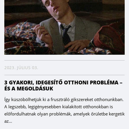
2023. JÚLIUS 03.
3 GYAKORI, IDEGESÍTŐ OTTHONI PROBLÉMA –
ÉS A MEGOLDÁSUK
Így küszöbölhetjük ki a frusztráló gikszereket otthonunkban.
A legszebb, legigényesebben kialakított otthonokban is
előfordulhatnak olyan problémák, amelyek őrületbe kergetik
az...