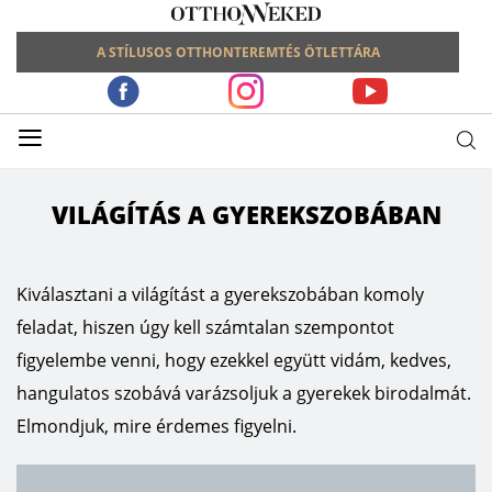
A STÍLUSOS OTTHONTEREMTÉS ÖTLETTÁRA
≡
VILÁGÍTÁS A GYEREKSZOBÁBAN
Kiválasztani a világítást a gyerekszobában komoly
feladat, hiszen úgy kell számtalan szempontot
figyelembe venni, hogy ezekkel együtt vidám, kedves,
hangulatos szobává varázsoljuk a gyerekek birodalmát.
Elmondjuk, mire érdemes figyelni.