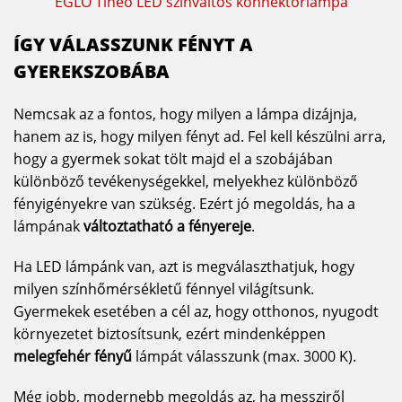
EGLO Tineo LED színváltós konnektorlámpa
ÍGY VÁLASSZUNK FÉNYT A
GYEREKSZOBÁBA
Nemcsak az a fontos, hogy milyen a lámpa dizájnja,
hanem az is, hogy milyen fényt ad. Fel kell készülni arra,
hogy a gyermek sokat tölt majd el a szobájában
különböző tevékenységekkel, melyekhez különböző
fényigényekre van szükség. Ezért jó megoldás, ha a
lámpának
változtatható a fényereje
.
Ha LED lámpánk van, azt is megválaszthatjuk, hogy
milyen színhőmérsékletű fénnyel világítsunk.
Gyermekek esetében a cél az, hogy otthonos, nyugodt
környezetet biztosítsunk, ezért mindenképpen
melegfehér fényű
lámpát válasszunk (max. 3000 K).
Még jobb, modernebb megoldás az, ha messziről