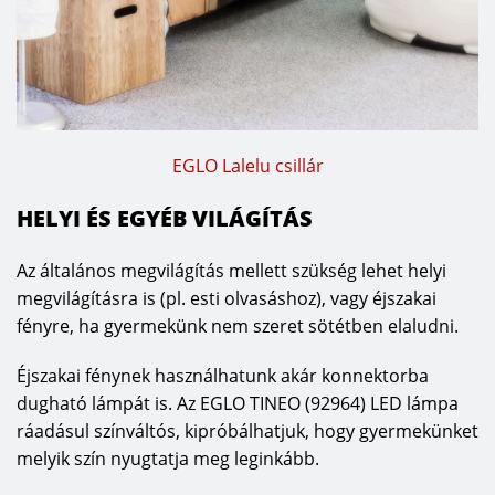
EGLO Lalelu csillár
HELYI ÉS EGYÉB VILÁGÍTÁS
Az általános megvilágítás mellett szükség lehet helyi
megvilágításra is (pl. esti olvasáshoz), vagy éjszakai
fényre, ha gyermekünk nem szeret sötétben elaludni.
Éjszakai fénynek használhatunk akár konnektorba
dugható lámpát is. Az EGLO TINEO (92964) LED lámpa
ráadásul színváltós, kipróbálhatjuk, hogy gyermekünket
melyik szín nyugtatja meg leginkább.