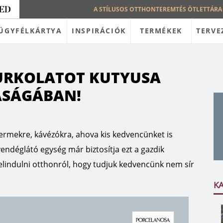
A STÍLUSOS OTTHONTEREMTÉS ÖTLETTÁRA
ÜGYFÉLKÁRTYA
INSPIRÁCIÓK
TERMÉKEK
TERVE
URKOLATOT KUTYUSA
ASÁGÁBAN!
ermekre, kávézókra, ahova kis kedvencünket is
endéglátó egység már biztosítja ezt a gazdik
lindulni otthonról, hogy tudjuk kedvencünk nem sír
K