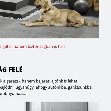
getel, hanem biztonságban is tart
ÁG FELÉ
k a garázs-, hanem bejárati ajtónk is lehet
 bajlódni, ugyanúgy, ahogy autónkba, garázsunkba,
gombnyomással.