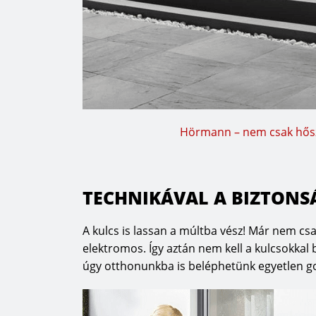
Hörmann – nem csak hőszi
TECHNIKÁVAL A BIZTONS
A kulcs is lassan a múltba vész! Már nem csa
elektromos. Így aztán nem kell a kulcsokkal
úgy otthonunkba is beléphetünk egyetlen 