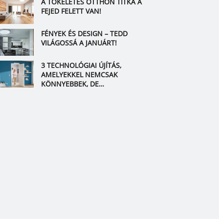
A TÖKÉLETES OTTHON TITKA A
FEJED FELETT VAN!
FÉNYEK ÉS DESIGN – TEDD
VILÁGOSSÁ A JANUÁRT!
3 TECHNOLÓGIAI ÚJÍTÁS,
AMELYEKKEL NEMCSAK
KÖNNYEBBEK, DE
HIGIÉNIKUSABBAK IS LESZNEK
MINDENNAPJAID!