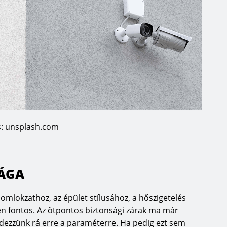
s: unsplash.com
SÁGA
 homlokzathoz, az épület stílusához, a hőszigetelés
en fontos. Az ötpontos biztonsági zárak ma már
rdezzünk rá erre a paraméterre. Ha pedig ezt sem