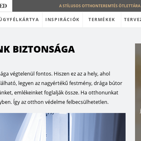
A STÍLUSOS OTTHONTEREMTÉS ÖTLETTÁRA
ÜGYFÉLKÁRTYA
INSPIRÁCIÓK
TERMÉKEK
TERVE
K BIZTONSÁGA
ága végtelenül fontos. Hiszen ez az a hely, ahol
álható, legyen az nagyértékű festmény, drága bútor
nket, emlékeinket foglalják össze. Ha otthonunkat
yben. Így az otthon védelme felbecsülhetetlen.