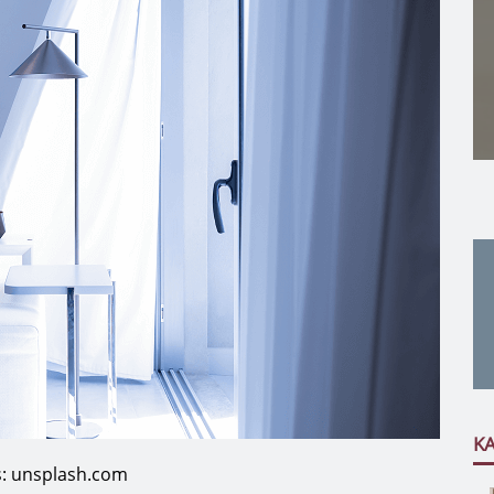
K
s: unsplash.com