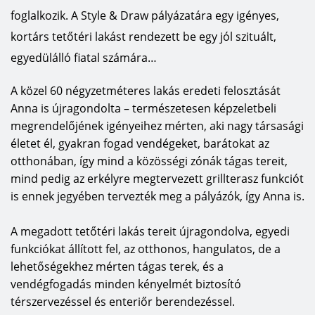
foglalkozik. A Style & Draw pályázatára egy igényes,
kortárs tetőtéri lakást rendezett be egy jól szituált,
egyedülálló fiatal számára…
A közel 60 négyzetméteres lakás eredeti felosztását
Anna is újragondolta – természetesen képzeletbeli
megrendelőjének igényeihez mérten, aki nagy társasági
életet él, gyakran fogad vendégeket, barátokat az
otthonában, így mind a közösségi zónák tágas tereit,
mind pedig az erkélyre megtervezett grillterasz funkciót
is ennek jegyében tervezték meg a pályázók, így Anna is.
A megadott tetőtéri lakás tereit újragondolva, egyedi
funkciókat állított fel, az otthonos, hangulatos, de a
lehetőségekhez mérten tágas terek, és a
vendégfogadás minden kényelmét biztosító
térszervezéssel és enteriőr berendezéssel.