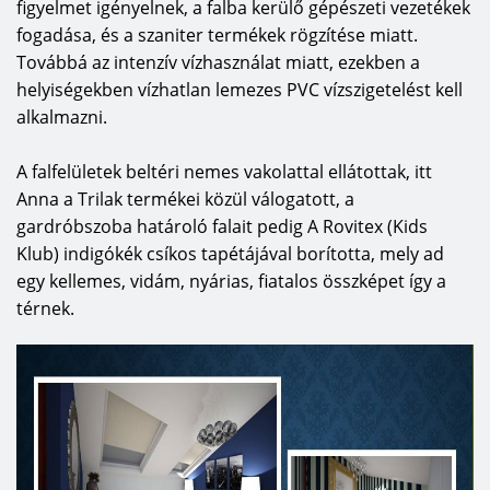
figyelmet igényelnek, a falba kerülő gépészeti vezetékek
fogadása, és a szaniter termékek rögzítése miatt.
Továbbá az intenzív vízhasználat miatt, ezekben a
helyiségekben vízhatlan lemezes PVC vízszigetelést kell
alkalmazni.
A falfelületek beltéri nemes vakolattal ellátottak, itt
Anna a Trilak termékei közül válogatott, a
gardróbszoba határoló falait pedig A Rovitex (Kids
Klub) indigókék csíkos tapétájával borította, mely ad
egy kellemes, vidám, nyárias, fiatalos összképet így a
térnek.