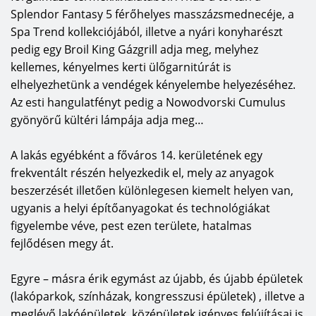
Splendor Fantasy 5 férőhelyes masszázsmednecéje, a
Spa Trend kollekciójából, illetve a nyári konyharészt
pedig egy Broil King Gázgrill adja meg, melyhez
kellemes, kényelmes kerti ülőgarnitúrát is
elhelyezhetünk a vendégek kényelembe helyezéséhez.
Az esti hangulatfényt pedig a Nowodvorski Cumulus
gyönyörű kültéri lámpája adja meg…
A lakás egyébként a főváros 14. kerületének egy
frekventált részén helyezkedik el, mely az anyagok
beszerzését illetően különlegesen kiemelt helyen van,
ugyanis a helyi építőanyagokat és technológiákat
figyelembe véve, pest ezen területe, hatalmas
fejlődésen megy át.
Egyre – másra érik egymást az újabb, és újabb épületek
(lakóparkok, színházak, kongresszusi épületek) , illetve a
meglévő lakóépületek, középületek igényes felújításai is