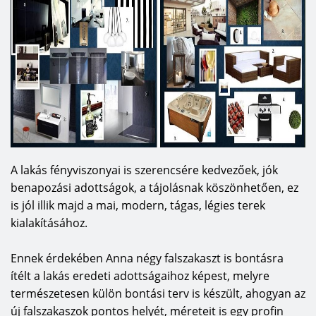
A lakás fényviszonyai is szerencsére kedvezőek, jók
benapozási adottságok, a tájolásnak köszönhetően, ez
is jól illik majd a mai, modern, tágas, légies terek
kialakításához.
Ennek érdekében Anna négy falszakaszt is bontásra
ítélt a lakás eredeti adottságaihoz képest, melyre
természetesen külön bontási terv is készült, ahogyan az
új falszakaszok pontos helyét, méreteit is egy profin