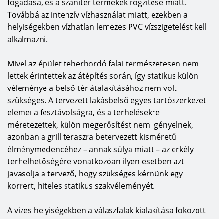
fogadása, és a szaniter termékek rögzítése miatt.
Továbbá az intenzív vízhasználat miatt, ezekben a
helyiségekben vízhatlan lemezes PVC vízszigetelést kell
alkalmazni.
Mivel az épület teherhordó falai természetesen nem
lettek érintettek az átépítés során, így statikus külön
véleménye a belső tér átalakításához nem volt
szükséges. A tervezett lakásbelső egyes tartószerkezet
elemei a fesztávolságra, és a terhelésekre
méretezettek, külön megerősítést nem igényelnek,
azonban a grill teraszra betervezett kisméretű
élménymedencéhez – annak súlya miatt – az erkély
terhelhetőségére vonatkozóan ilyen esetben azt
javasolja a tervező, hogy szükséges kérnünk egy
korrert, hiteles statikus szakvéleményét.
A vizes helyiségekben a válaszfalak kialakítása fokozott