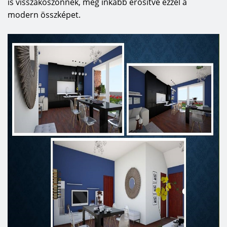
is visszaköszönnek, még inkább erősítve ezzel a
modern összképet.