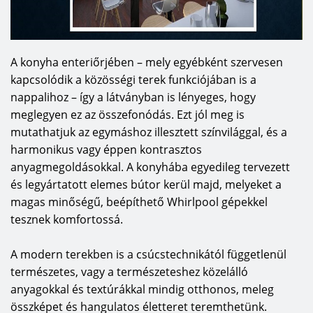
A konyha enteriőrjében – mely egyébként szervesen
kapcsolódik a közösségi terek funkciójában is a
nappalihoz – így a látványban is lényeges, hogy
meglegyen ez az összefonódás. Ezt jól meg is
mutathatjuk az egymáshoz illesztett színvilággal, és a
harmonikus vagy éppen kontrasztos
anyagmegoldásokkal. A konyhába egyedileg tervezett
és legyártatott elemes bútor kerül majd, melyeket a
magas minőségű, beépíthető Whirlpool gépekkel
tesznek komfortossá.
A modern terekben is a csúcstechnikától függetlenül
természetes, vagy a természeteshez közelálló
anyagokkal és textúrákkal mindig otthonos, meleg
összképet és hangulatos életteret teremthetünk.