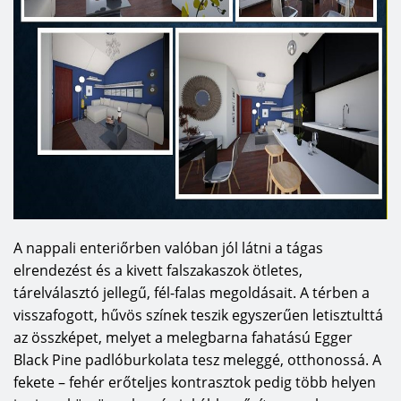
A nappali enteriőrben valóban jól látni a tágas
elrendezést és a kivett falszakaszok ötletes,
tárelválasztó jellegű, fél-falas megoldásait. A térben a
visszafogott, hűvös színek teszik egyszerűen letisztulttá
az összképet, melyet a melegbarna fahatású Egger
Black Pine padlóburkolata tesz meleggé, otthonossá. A
fekete – fehér erőteljes kontrasztok pedig több helyen