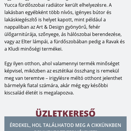
Yucca fürdőszobai radiátor került elhelyezésre. A
lakásban egyébként több nívós, igényes bútor és
lakáskiegészítő is helyet kapott, mint például a
nappaliban az Art & Design gyönyörű, fehér
ülőgarnitúrája, szőnyege, ás hálószobai berendezése,
vagy az Elter lámpái, a fürdőszobában pedig a Ravak és
a Kludi minőségi termékei.
Egy ilyen otthon, ahol valamennyi termék minőséget
képvisel, miközben az esztétikai összhang is remekül
meg van teremtve – irigylésre méltó otthont jelenthet
bármelyik fiatal számára, akár még egy későbbi
kiscsalád életét is megalapozva.
ÜZLETKERESŐ
ÉRDEKEL, HOL TALÁLHATOD MEG A CIKKÜNKBEN