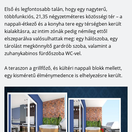
Első és legfontosabb talán, hogy egy nagyterű,
többfunkciós, 21,35 négyzetméteres közösségi tér – a
nappali-étkező és a konyha tere egy térségben került
kialakításra, az intim zónák pedig némileg ettől
elszeparálva valósulhattak meg: egy hálószoba, egy
tárolást megkönnyítő gardrób szoba, valamint a
zuhanykabinos fürdőszoba WC-vel.
A teraszon a grillfőző, és kültéri nappali blokk mellett,
egy kisméretű élménymedence is elhelyezésre került.