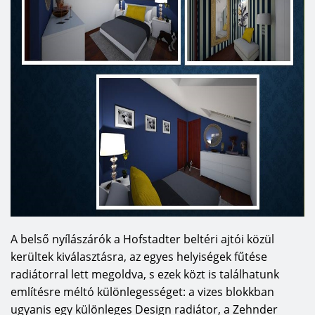
A belső nyílászárók a Hofstadter beltéri ajtói közül
kerültek kiválasztásra, az egyes helyiségek fűtése
radiátorral lett megoldva, s ezek közt is találhatunk
említésre méltó különlegességet: a vizes blokkban
ugyanis egy különleges Design radiátor, a Zehnder