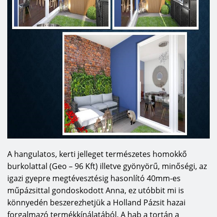
A hangulatos, kerti jelleget természetes homokkő
burkolattal (Geo – 96 Kft) illetve gyönyörű, minőségi, az
igazi gyepre megtévesztésig hasonlító 40mm-es
műpázsittal gondoskodott Anna, ez utóbbit mi is
könnyedén beszerezhetjük a Holland Pázsit hazai
forgalmazó termékkínálatából. A hab a tortán a