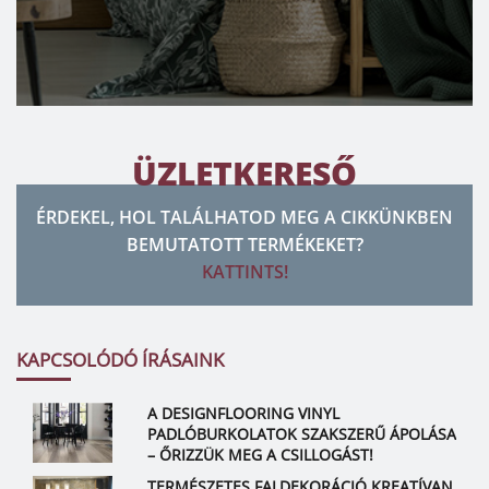
ÜZLETKERESŐ
ÉRDEKEL, HOL TALÁLHATOD MEG A CIKKÜNKBEN
BEMUTATOTT TERMÉKEKET?
KATTINTS!
KAPCSOLÓDÓ ÍRÁSAINK
A DESIGNFLOORING VINYL
PADLÓBURKOLATOK SZAKSZERŰ ÁPOLÁSA
– ŐRIZZÜK MEG A CSILLOGÁST!
TERMÉSZETES FALDEKORÁCIÓ KREATÍVAN,