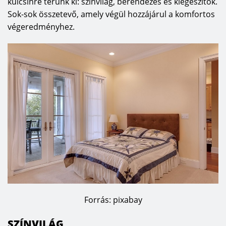
külcsínre térünk ki: színvilág, berendezés és kiegészítők.
Sok-sok összetevő, amely végül hozzájárul a komfortos
végeredményhez.
Forrás: pixabay
SZÍNVILÁG