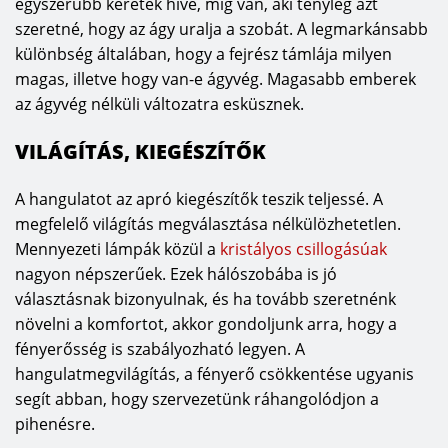
egyszerűbb keretek híve, míg van, aki tényleg azt
szeretné, hogy az ágy uralja a szobát. A legmarkánsabb
különbség általában, hogy a fejrész támlája milyen
magas, illetve hogy van-e ágyvég. Magasabb emberek
az ágyvég nélküli változatra esküsznek.
VILÁGÍTÁS, KIEGÉSZÍTŐK
A hangulatot az apró kiegészítők teszik teljessé. A
megfelelő világítás megválasztása nélkülözhetetlen.
Mennyezeti lámpák közül a
kristályos csillogásúak
nagyon népszerűek. Ezek hálószobába is jó
választásnak bizonyulnak, és ha tovább szeretnénk
növelni a komfortot, akkor gondoljunk arra, hogy a
fényerősség is szabályozható legyen. A
hangulatmegvilágítás, a fényerő csökkentése ugyanis
segít abban, hogy szervezetünk ráhangolódjon a
pihenésre.