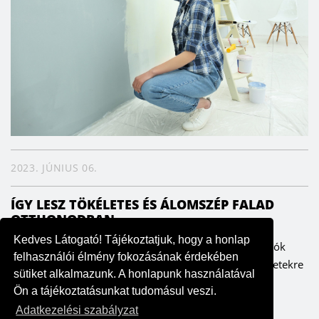
2023. JÚNIUS 06.
ÍGY LESZ TÖKÉLETES ÉS ÁLOMSZÉP FALAD
OTTHONODBAN
Kedves Látogató! Tájékoztatjuk, hogy a honlap
A falak meghatározzák az enteriőrt, ezáltal pedig a lakók
felhasználói élmény fokozásának érdekében
hangulatát is. Fontos ezért, hogy odafigyeljünk a részletekre
sütiket alkalmazunk. A honlapunk használatával
– szerencsére költség- és időhatékonyan is ki lehet...
Ön a tájékoztatásunkat tudomásul veszi.
Adatkezelési szabályzat