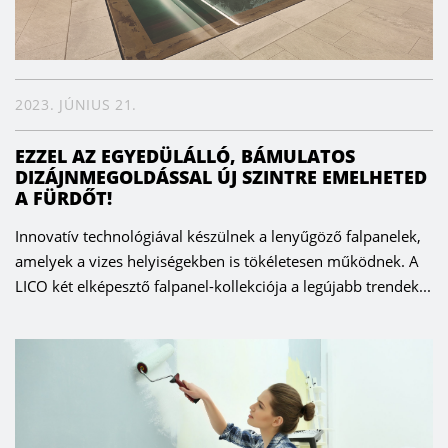
2023. JÚNIUS 21.
EZZEL AZ EGYEDÜLÁLLÓ, BÁMULATOS
DIZÁJNMEGOLDÁSSAL ÚJ SZINTRE EMELHETED
A FÜRDŐT!
Innovatív technológiával készülnek a lenyűgöző falpanelek,
amelyek a vizes helyiségekben is tökéletesen működnek. A
LICO két elképesztő falpanel-kollekciója a legújabb trendek...