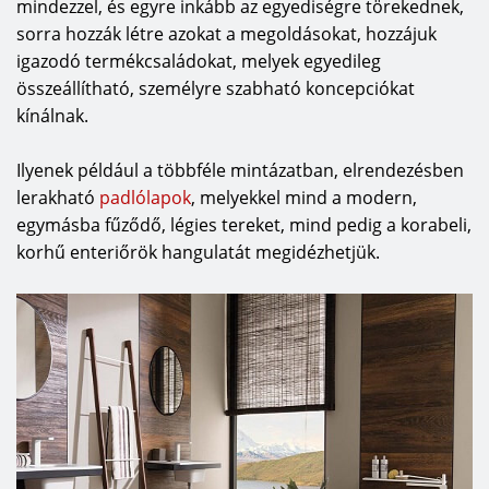
mindezzel, és egyre inkább az egyediségre törekednek,
sorra hozzák létre azokat a megoldásokat, hozzájuk
igazodó termékcsaládokat, melyek egyedileg
összeállítható, személyre szabható koncepciókat
kínálnak.
Ilyenek például a többféle mintázatban, elrendezésben
lerakható
padlólapok
, melyekkel mind a modern,
egymásba fűződő, légies tereket, mind pedig a korabeli,
korhű enteriőrök hangulatát megidézhetjük.