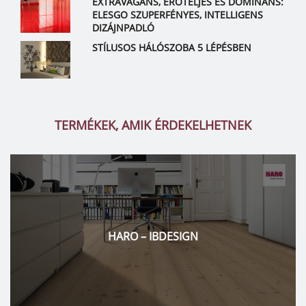
EXTRAVAGÁNS, ERŐTELJES ÉS DOMINÁNS:
ELESGO SZUPERFÉNYES, INTELLIGENS
DIZÁJNPADLÓ
STÍLUSOS HÁLÓSZOBA 5 LÉPÉSBEN
TERMÉKEK, AMIK ÉRDEKELHETNEK
RICHARD LE DROFF – SZABÓ KANDALLÓ