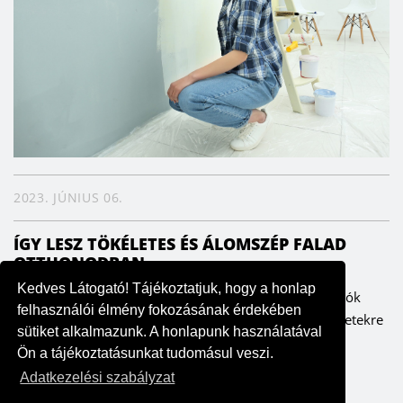
2023. JÚNIUS 06.
ÍGY LESZ TÖKÉLETES ÉS ÁLOMSZÉP FALAD
OTTHONODBAN
Kedves Látogató! Tájékoztatjuk, hogy a honlap
A falak meghatározzák az enteriőrt, ezáltal pedig a lakók
felhasználói élmény fokozásának érdekében
hangulatát is. Fontos ezért, hogy odafigyeljünk a részletekre
sütiket alkalmazunk. A honlapunk használatával
– szerencsére költség- és időhatékonyan is ki lehet...
Ön a tájékoztatásunkat tudomásul veszi.
Adatkezelési szabályzat