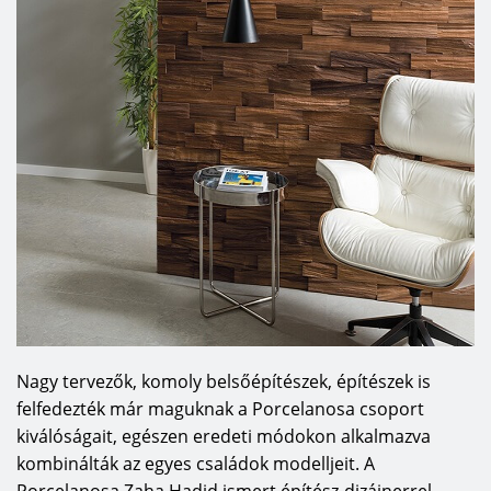
Nagy tervezők, komoly belsőépítészek, építészek is
felfedezték már maguknak a Porcelanosa csoport
kiválóságait, egészen eredeti módokon alkalmazva
kombinálták az egyes családok modelljeit. A