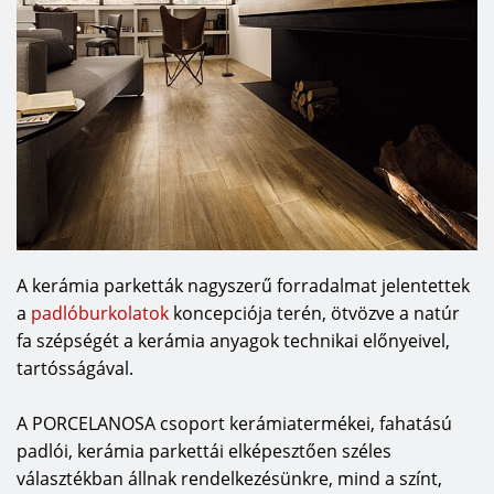
A kerámia parketták nagyszerű forradalmat jelentettek
a
padlóburkolatok
koncepciója terén, ötvözve a natúr
fa szépségét a kerámia anyagok technikai előnyeivel,
tartósságával.
A PORCELANOSA csoport kerámiatermékei, fahatású
padlói, kerámia parkettái elképesztően széles
választékban állnak rendelkezésünkre, mind a színt,