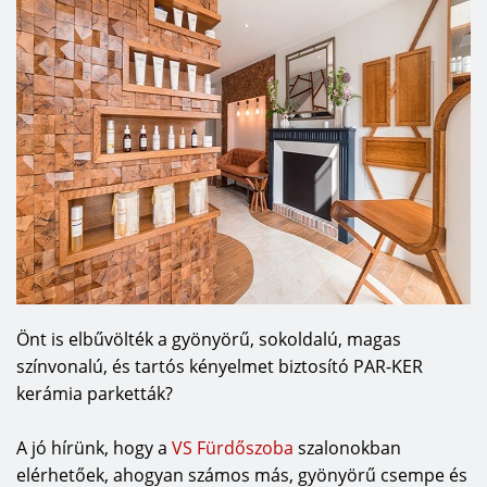
Önt is elbűvölték a gyönyörű, sokoldalú, magas
színvonalú, és tartós kényelmet biztosító PAR-KER
kerámia parketták?
A jó hírünk, hogy a
VS Fürdőszoba
szalonokban
elérhetőek, ahogyan számos más, gyönyörű csempe és