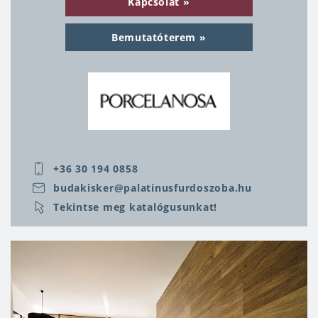
Kapcsolat
egyáltalán nem látszik a lapok között, mert elrejti
a mintázat. A Porcelanosa nem csak burkolatokat
Bemutatóterem
gyárt, hanem szanitereket és csaptelepeket is. Ha
a Porcelanosa gyárcsoport kínálatából választ,
akkor
fürdőszobája elegáns lesz, időtálló és
hosszú távra szóló
.
+36 30 194 0858
budakisker@palatinusfurdoszoba.hu
Tekintse meg katalógusunkat!