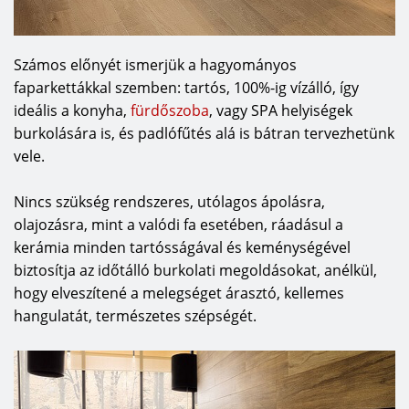
Számos előnyét ismerjük a hagyományos
faparkettákkal szemben: tartós, 100%-ig vízálló, így
ideális a konyha,
fürdőszoba
, vagy SPA helyiségek
burkolására is, és padlófűtés alá is bátran tervezhetünk
vele.
Nincs szükség rendszeres, utólagos ápolásra,
olajozásra, mint a valódi fa esetében, ráadásul a
kerámia minden tartósságával és keménységével
biztosítja az időtálló burkolati megoldásokat, anélkül,
hogy elveszítené a melegséget árasztó, kellemes
hangulatát, természetes szépségét.