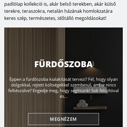
padlólap kollekció is, akár belső terekben, akár külső
terekre, teraszokra, netalán házának homlokzatára
keres szép, természetes, időtálló megoldásokat!
HÁLÓSZOBA
y olyan
Hogy rendezzük be kényelmesen hálószobánkat? Mit
 nincs
függ, hogy mekkora ágyat válasszunk? Tudjon meg töb
jítóval
a hálószoba berendezéséről, kialakításáról! A hálószob
lakás...
MEGNÉZEM