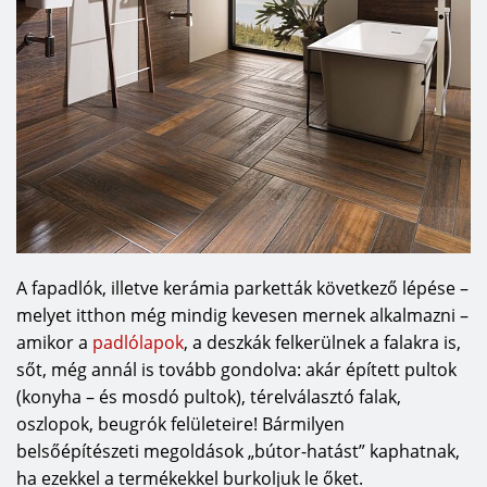
A fapadlók, illetve kerámia parketták következő lépése –
melyet itthon még mindig kevesen mernek alkalmazni –
amikor a
padlólapok
, a deszkák felkerülnek a falakra is,
sőt, még annál is tovább gondolva: akár épített pultok
(konyha – és mosdó pultok), térelválasztó falak,
oszlopok, beugrók felületeire! Bármilyen
belsőépítészeti megoldások „bútor-hatást” kaphatnak,
ha ezekkel a termékekkel burkoljuk le őket.