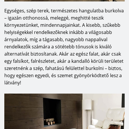
Egységes, szép terek, természetes hangulatba burkolva
– igazán otthonossá, meleggé, meghitté teszik
környezetünket, mindennapjainkat. A kisebb, szűkebb
helyiségekkel rendelkezőknek inkább a világosabb
árnyalatok, míg a tágasabb, nagyobb nappalival
rendelkezők számára a sötétebb tónusok is kiváló
alternatívát biztosítanak. Akár az egész falat, akár csak
egy falsíkot, falrészletet, akár a kandalló körüli területet
szeretnénk a szép, fahatású felülettel burkolni – biztos,
hogy egészen egyedi, és szemet gyönyörködtető lesz a
látvány!