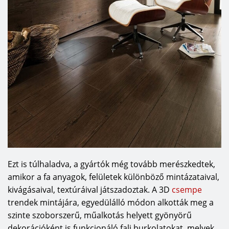
Ezt is túlhaladva, a gyártók még tovább merészkedtek,
amikor a fa anyagok, felületek különböző mintázataival,
kivágásaival, textúráival játszadoztak. A 3D
csempe
trendek mintájára, egyedülálló módon alkották meg a
szinte szoborszerű, műalkotás helyett gyönyörű
dekorációként is funkcionáló fali burkolatokat, melyek