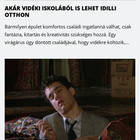
AKÁR VIDÉKI ISKOLÁBÓL IS LEHET IDILLI
OTTHON
Bármilyen épület komfortos családi ingatlanná válhat, csak
fantázia, kitartás és kreativitás szükséges hozzá. Egy
virágárus úgy döntött családjával, hogy vidékre költözik,...