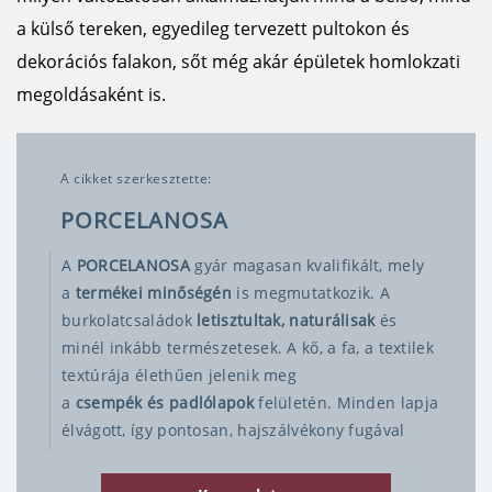
a külső tereken, egyedileg tervezett pultokon és
dekorációs falakon, sőt még akár épületek homlokzati
megoldásaként is.
A cikket szerkesztette:
PORCELANOSA
​A
PORCELANOSA
gyár magasan kvalifikált, mely
a
termékei minőségén
is megmutatkozik. A
burkolatcsaládok
letisztultak, naturálisak
és
minél inkább természetesek. A kő, a fa, a textilek
textúrája élethűen jelenik meg
a
csempék és padlólapok
felületén. Minden lapja
élvágott, így pontosan, hajszálvékony fugával
illeszthetőek. A tervezők játéka a lapok mintázata,
egyes családoknál úgy alakítják ki, hogy a fuga