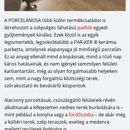
A PORCELANOSA több külön termékcsaládot is
létrehozott a szépséges fahatású
padlók
egyedi
gyűjteményeit kínálva. Ezek közül is az egyik
legismertebb, legsokoldalúbb a PAR-KER ® kerámia
parketta, amelynek alapanyaga jó minőségű porcelán.
Ez az anyag ellenáll mind a kopásnak, mind a tűző nap
káros hatásainak, és nem igényel semmilyen felületi
karbantartást, még az olyan forgalmasabb helyeken
sem, mint a nagy forgalmú közösségi terek,
szórakoztató és bevásárló központok.
Alacsony porozitásuk, csúszásgátló felületeik révén
alkalmasak a kifejezetten nedves terek burkolására is –
mint például a konyha vagy a
fürdőszoba
– de akár még
a kültéri terek, szép teraszok, esetleg a medence
melletti területek fedésére is.