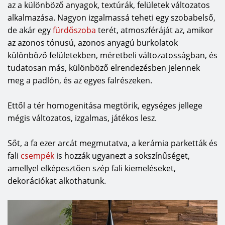
az a különböző anyagok, textúrák, felületek változatos
alkalmazása. Nagyon izgalmassá teheti egy szobabelső,
de akár egy
fürdőszoba
terét, atmoszféráját az, amikor
az azonos tónusú, azonos anyagú burkolatok
különböző felületekben, méretbeli változatosságban, és
tudatosan más, különböző elrendezésben jelennek
meg a padlón, és az egyes falrészeken.
Ettől a tér homogenitása megtörik, egységes jellege
mégis változatos, izgalmas, játékos lesz.
Sőt, a fa ezer arcát megmutatva, a kerámia parketták és
fali
csempék
is hozzák ugyanezt a sokszínűséget,
amellyel elképesztően szép fali kiemeléseket,
dekorációkat alkothatunk.