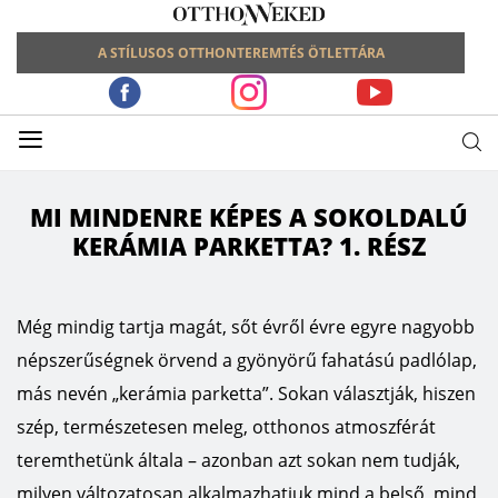
A STÍLUSOS OTTHONTEREMTÉS ÖTLETTÁRA
≡
MI MINDENRE KÉPES A SOKOLDALÚ
KERÁMIA PARKETTA? 1. RÉSZ
Még mindig tartja magát, sőt évről évre egyre nagyobb
népszerűségnek örvend a gyönyörű fahatású padlólap,
más nevén „kerámia parketta”. Sokan választják, hiszen
szép, természetesen meleg, otthonos atmoszférát
teremthetünk általa – azonban azt sokan nem tudják,
milyen változatosan alkalmazhatjuk mind a belső, mind