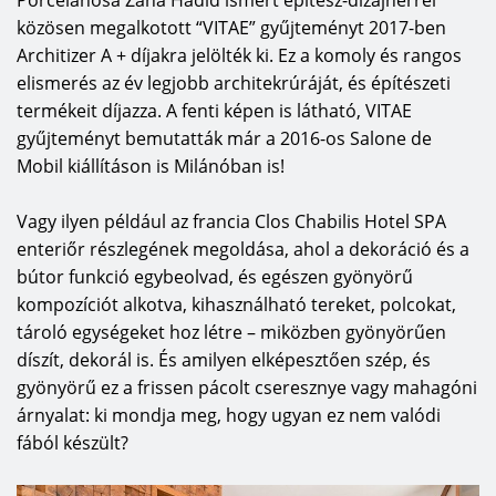
Porcelanosa Zaha Hadid ismert építész-dizájnerrel
közösen megalkotott “VITAE” gyűjteményt 2017-ben
Architizer A + díjakra jelölték ki. Ez a komoly és rangos
elismerés az év legjobb architekrúráját, és építészeti
termékeit díjazza. A fenti képen is látható, VITAE
gyűjteményt bemutatták már a 2016-os Salone de
Mobil kiállításon is Milánóban is!
Vagy ilyen például az francia Clos Chabilis Hotel SPA
enteriőr részlegének megoldása, ahol a dekoráció és a
bútor funkció egybeolvad, és egészen gyönyörű
kompozíciót alkotva, kihasználható tereket, polcokat,
tároló egységeket hoz létre – miközben gyönyörűen
díszít, dekorál is. És amilyen elképesztően szép, és
gyönyörű ez a frissen pácolt cseresznye vagy mahagóni
árnyalat: ki mondja meg, hogy ugyan ez nem valódi
fából készült?