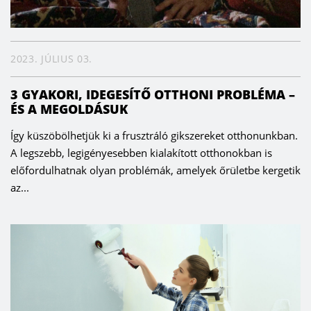
2023. JÚLIUS 03.
3 GYAKORI, IDEGESÍTŐ OTTHONI PROBLÉMA –
ÉS A MEGOLDÁSUK
Így küszöbölhetjük ki a frusztráló gikszereket otthonunkban.
A legszebb, legigényesebben kialakított otthonokban is
előfordulhatnak olyan problémák, amelyek őrületbe kergetik
az...