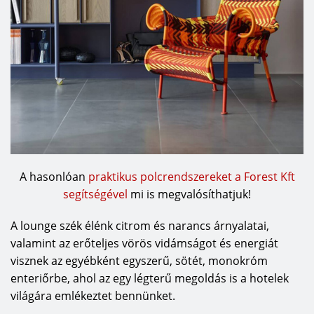
A hasonlóan
praktikus polcrendszereket a Forest Kft
segítségével
mi is megvalósíthatjuk!
A lounge szék élénk citrom és narancs árnyalatai,
valamint az erőteljes vörös vidámságot és energiát
visznek az egyébként egyszerű, sötét, monokróm
enteriőrbe, ahol az egy légterű megoldás is a hotelek
világára emlékeztet bennünket.