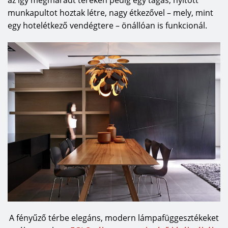
az így megmaradt tereken pedig egy tágas, nyitott
munkapultot hoztak létre, nagy étkezővel – mely, mint
egy hotelétkező vendégtere – önállóan is funkcionál.
A fényűző térbe elegáns, modern lámpafüggesztékeket