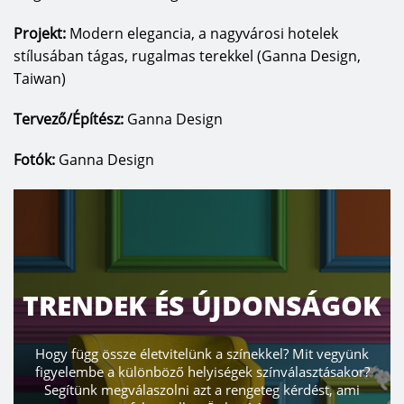
Projekt:
Modern elegancia, a nagyvárosi hotelek
stílusában tágas, rugalmas terekkel (Ganna Design,
Taiwan)
Tervező/Építész:
Ganna Design
Fotók:
Ganna Design
TRENDEK ÉS ÚJDONSÁGOK
Hogy függ össze életvitelünk a színekkel? Mit vegyünk
figyelembe a különböző helyiségek színválasztásakor?
Segítünk megválaszolni azt a rengeteg kérdést, ami