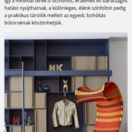
Így a minimál terek is otthonos, érzelmes és barátságos
hatást nyújthatnak, a különleges, élénk színfoltot pedig
a praktikus tárolók mellett az egyedi, bohókás
bútoroknak köszönhetjük.