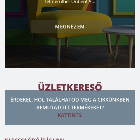
felmerülhet Önben! A...
MEGNÉZEM
ÜZLETKERESŐ
ÉRDEKEL, HOL TALÁLHATOD MEG A CIKKÜNKBEN
BEMUTATOTT TERMÉKEKET?
KATTINTS!