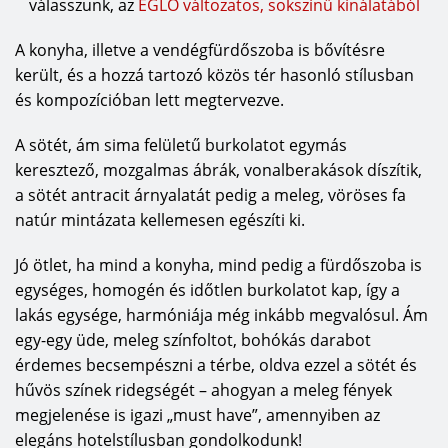
válasszunk, az
EGLO változatos, sokszínű kínálatából
A konyha, illetve a vendégfürdőszoba is bővítésre
került, és a hozzá tartozó közös tér hasonló stílusban
és kompozícióban lett megtervezve.
A sötét, ám sima felületű burkolatot egymás
keresztező, mozgalmas ábrák, vonalberakások díszítik,
a sötét antracit árnyalatát pedig a meleg, vöröses fa
natúr mintázata kellemesen egészíti ki.
Jó ötlet, ha mind a konyha, mind pedig a fürdőszoba is
egységes, homogén és időtlen burkolatot kap, így a
lakás egysége, harmóniája még inkább megvalósul. Ám
egy-egy üde, meleg színfoltot, bohókás darabot
érdemes becsempészni a térbe, oldva ezzel a sötét és
hűvös színek ridegségét – ahogyan a meleg fények
megjelenése is igazi „must have”, amennyiben az
elegáns hotelstílusban gondolkodunk!