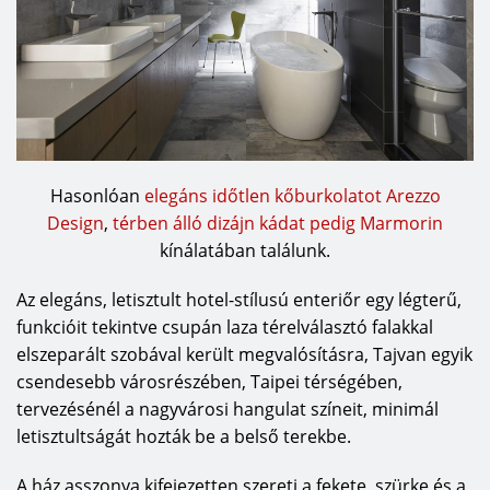
Hasonlóan
elegáns időtlen kőburkolatot Arezzo
Design
,
térben álló dizájn kádat pedig Marmorin
kínálatában találunk.
Az elegáns, letisztult hotel-stílusú enteriőr egy légterű,
funkcióit tekintve csupán laza térelválasztó falakkal
elszeparált szobával került megvalósításra, Tajvan egyik
csendesebb városrészében, Taipei térségében,
tervezésénél a nagyvárosi hangulat színeit, minimál
letisztultságát hozták be a belső terekbe.
A ház asszonya kifejezetten szereti a fekete, szürke és a