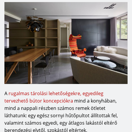
A
rugalmas tárolási lehetőségekre, egyedileg
tervezhető bútor koncepciókra
mind a konyhában,
mind a nappali részben számos remek ötletet
láthatunk: egy egész sornyi hűtőpultot állítottak fel,
valamint számos egyedi, egy átlagos lakástól eltérő
berendezési elvtől, szokástól eltértek.