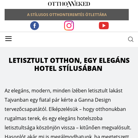
A STÍLUSOS OTTHONTEREMTÉS ÖTLETTÁRA
≡
LETISZTULT OTTHON, EGY ELEGÁNS
HOTEL STÍLUSÁBAN
Az elegáns, modern, minden ízében letisztult lakást
Tajvanban egy fiatal pár kérte a Ganna Design
tervezőcsapatától. Elképzelésük – hogy otthonukban
rugalmas terek, és egy elegáns hotelszoba
letisztultsága köszönjön vissza – kitűnően megvalósult.
Hasonlót akár mi is megálmodhatunk, ha megtetszett