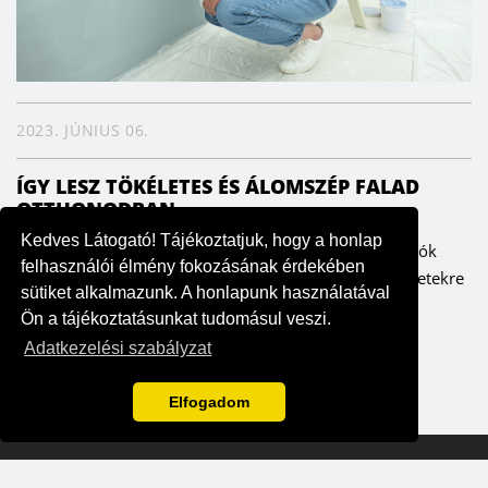
2023. JÚNIUS 06.
ÍGY LESZ TÖKÉLETES ÉS ÁLOMSZÉP FALAD
OTTHONODBAN
Kedves Látogató! Tájékoztatjuk, hogy a honlap
A falak meghatározzák az enteriőrt, ezáltal pedig a lakók
felhasználói élmény fokozásának érdekében
hangulatát is. Fontos ezért, hogy odafigyeljünk a részletekre
sütiket alkalmazunk. A honlapunk használatával
– szerencsére költség- és időhatékonyan is ki lehet...
Ön a tájékoztatásunkat tudomásul veszi.
Adatkezelési szabályzat
Elfogadom
2026 Otthonneked
|
Powered by Prioris
|
Style&Home Kft - NAIH-