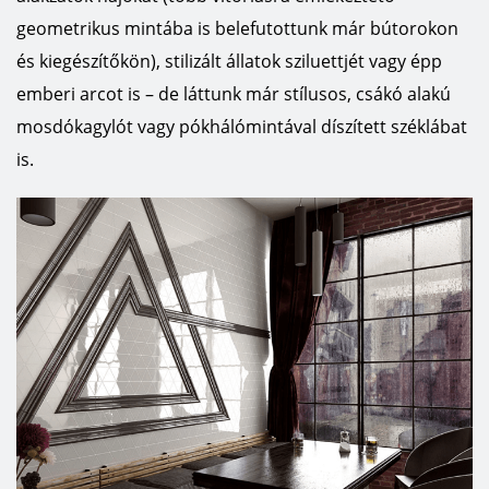
geometrikus mintába is belefutottunk már bútorokon
és kiegészítőkön), stilizált állatok sziluettjét vagy épp
emberi arcot is – de láttunk már stílusos, csákó alakú
mosdókagylót vagy pókhálómintával díszített széklábat
is.