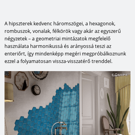
A hipszterek kedvenc háromszögei, a hexagonok,
rombuszok, vonalak, félkörök vagy akár az egyszerű
négyzetek – a geometriai mintázatok megfelelő
használata harmonikussá és arányossá teszi az
enteriőrt, így mindenképp megéri megpróbálkoznunk
ezzel a folyamatosan vissza-visszatérő trenddel.