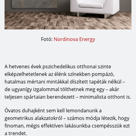
Fotó:
Nordinova Energy
A hetvenes évek pszichedelikus otthonai szinte
elképzelhetetlenek az élénk színekben pompázó,
hatalmas mértani mintákkal díszített tapéták nélkül –
de ugyanígy izgalommal tölthetnek meg egy – akár
teljesen spártaian berendezett – minimalista otthont is.
Óvatos duhajként sem kell lemondanunk a
geometrikus alakzatokról – számos módja létezik, hogy
finoman, mégis effektíven lakásunkba csempésszük ezt
a trendet.