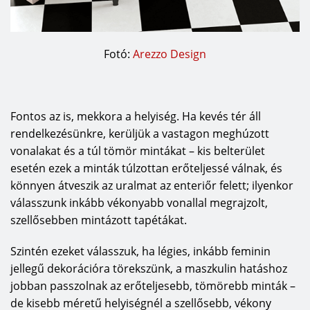
Fotó:
Arezzo Design
Fontos az is, mekkora a helyiség. Ha kevés tér áll
rendelkezésünkre, kerüljük a vastagon meghúzott
vonalakat és a túl tömör mintákat – kis belterület
esetén ezek a minták túlzottan erőteljessé válnak, és
könnyen átveszik az uralmat az enteriőr felett; ilyenkor
válasszunk inkább vékonyabb vonallal megrajzolt,
szellősebben mintázott tapétákat.
Szintén ezeket válasszuk, ha légies, inkább feminin
jellegű dekorációra törekszünk, a maszkulin hatáshoz
jobban passzolnak az erőteljesebb, tömörebb minták –
de kisebb méretű helyiségnél a szellősebb, vékony