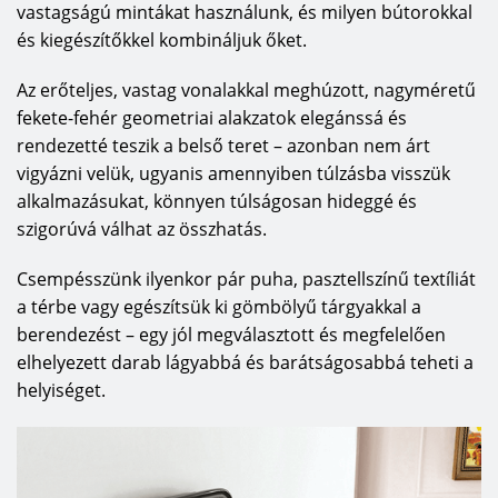
vastagságú mintákat használunk, és milyen bútorokkal
és kiegészítőkkel kombináljuk őket.
Az erőteljes, vastag vonalakkal meghúzott, nagyméretű
fekete-fehér geometriai alakzatok elegánssá és
rendezetté teszik a belső teret – azonban nem árt
vigyázni velük, ugyanis amennyiben túlzásba visszük
alkalmazásukat, könnyen túlságosan hideggé és
szigorúvá válhat az összhatás.
Csempésszünk ilyenkor pár puha, pasztellszínű textíliát
a térbe vagy egészítsük ki gömbölyű tárgyakkal a
berendezést – egy jól megválasztott és megfelelően
elhelyezett darab lágyabbá és barátságosabbá teheti a
helyiséget.