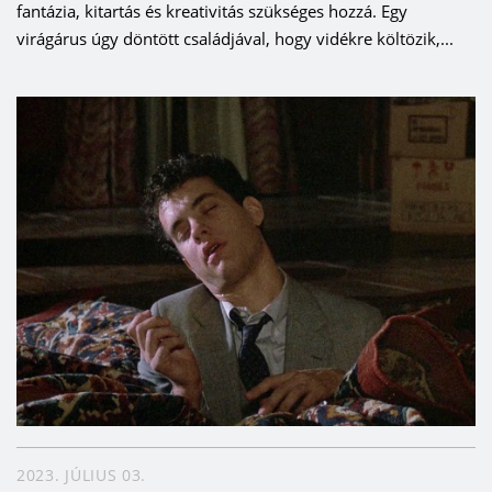
fantázia, kitartás és kreativitás szükséges hozzá. Egy
virágárus úgy döntött családjával, hogy vidékre költözik,...
2023. JÚLIUS 03.