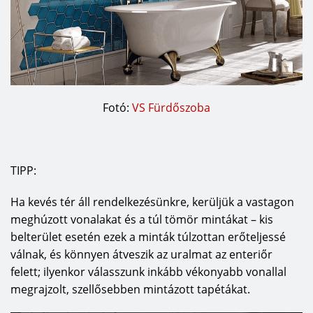
Fotó:
VS Fürdőszoba
TIPP:
Ha kevés tér áll rendelkezésünkre, kerüljük a vastagon
meghúzott vonalakat és a túl tömör mintákat – kis
belterület esetén ezek a minták túlzottan erőteljessé
válnak, és könnyen átveszik az uralmat az enteriőr
felett; ilyenkor válasszunk inkább vékonyabb vonallal
megrajzolt, szellősebben mintázott tapétákat.