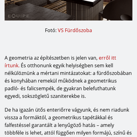
Fotó:
VS Fürdőszoba
A geometria az építészetben is jelen van,
erről itt
írtunk.
És otthonunk egyik helyiségben sem kell
nélkülöznünk a mértani mintázatokat: a fürdőszobában
és konyhában remekül működnek a geometrikus
padló- és falicsempék, de gyakran belefuthatunk
egyedi, sokszögletű szaniterekbe is.
De ha igazán ütős enteriőrre vágyunk, és nem riadunk
vissza a formáktól, a geometrikus tapétákkal és
falfestéssel garantált a lenyűgöző hatás – amely
többféle is lehet, attól függően milyen formájú, színű és