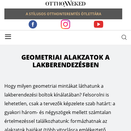
A STÍLUSOS OTTHONTEREMTÉS ÖTLETTÁRA
≡
GEOMETRIAI ALAKZATOK A
LAKBERENDEZÉSBEN
Hogy milyen geometriai mintákat láthatunk a
lakberendezési boltok kínálatában? Felsorolni is
lehetetlen, csak a tervezők képzelete szab határt: a
gyakori három- és négyszögek mellett számtalan
értelmezéssel találkozhatunk: formázhatnak az
alakzatok hajókat (több vitorlásra emlékeztető