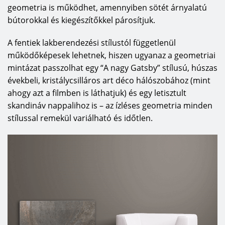
geometria is működhet, amennyiben sötét árnyalatú
bútorokkal és kiegészítőkkel párosítjuk.
A fentiek lakberendezési stílustól függetlenül
működőképesek lehetnek, hiszen ugyanaz a geometriai
mintázat passzolhat egy “A nagy Gatsby” stílusú, húszas
évekbeli, kristálycsilláros art déco hálószobához (mint
ahogy azt a filmben is láthatjuk) és egy letisztult
skandináv nappalihoz is – az ízléses geometria minden
stílussal remekül variálható és időtlen.