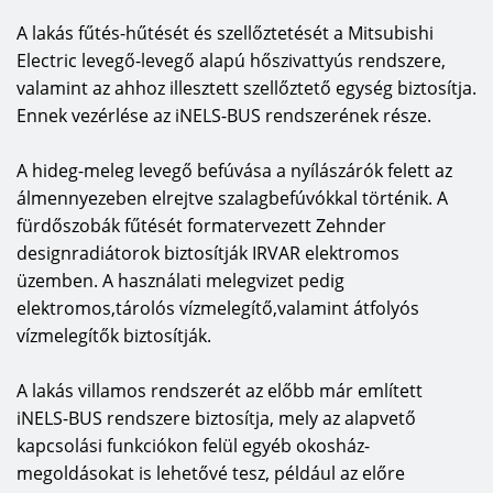
A lakás fűtés-hűtését és szellőztetését a Mitsubishi
Electric levegő-levegő alapú hőszivattyús rendszere,
valamint az ahhoz illesztett szellőztető egység biztosítja.
Ennek vezérlése az iNELS-BUS rendszerének része.
A hideg-meleg levegő befúvása a nyílászárók felett az
álmennyezeben elrejtve szalagbefúvókkal történik. A
fürdőszobák fűtését formatervezett Zehnder
designradiátorok biztosítják IRVAR elektromos
üzemben. A használati melegvizet pedig
elektromos,tárolós vízmelegítő,valamint átfolyós
vízmelegítők biztosítják.
A lakás villamos rendszerét az előbb már említett
iNELS-BUS rendszere biztosítja, mely az alapvető
kapcsolási funkciókon felül egyéb okosház-
megoldásokat is lehetővé tesz, például az előre