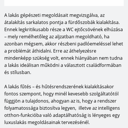
A lakás gépészeti megoldásait megvizsgálva, az
átalakítás sarkalatos pontja a fürdőszobák kialakítása.
Ennek legkritikusabb része a WC ejtőcsövének elhúzása
– mely remélhetőleg az aljzatban megoldható, ha
azonban mégsem, akkor részbeni padlóemeléssel lehet
a problémát áthidalni. Erre az áthelyezésre
mindenképp szükség volt, ennek hiányában nem tudna
a lakás ideálisan működni a választott családformában
és stílusban.
A lakás fűtés – és hűtésrendszerének kialakításakor
fontos szempont, hogy minél kevesebb szolgáltatótól
függjön a tulajdonos, ahogyan az is, hogy a rendszer
folyamatossága biztosítva legyen, illetve az intelligens
otthon-funkcióba való adaptálhatóság is lényeges egy
luxuslakás megoldásainak tervezésénél.