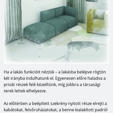
Ha a lakás funkcióit nézzük – a lakásba belépve rögtön
két irányba indulhatunk el. Egyenesen előre haladva a
privát részek felé közelítünk, míg jobbra a társasági
terek lettek elhelyezve.
Az előtérben a beépített szekrény nyitott része elrejti a
kabátokat, felsőruházatokat, a benne kialakított padról