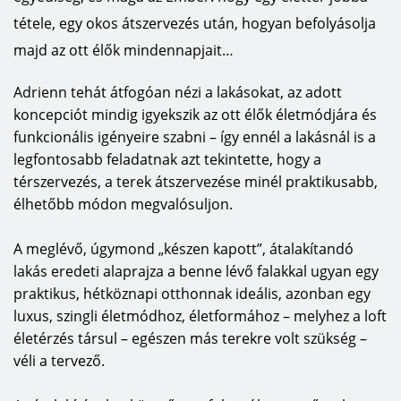
tétele, egy okos átszervezés után, hogyan befolyásolja
majd az ott élők mindennapjait…
Adrienn tehát átfogóan nézi a lakásokat, az adott
koncepciót mindig igyekszik az ott élők életmódjára és
funkcionális igényeire szabni – így ennél a lakásnál is a
legfontosabb feladatnak azt tekintette, hogy a
térszervezés, a terek átszervezése minél praktikusabb,
élhetőbb módon megvalósuljon.
A meglévő, úgymond „készen kapott”, átalakítandó
lakás eredeti alaprajza a benne lévő falakkal ugyan egy
praktikus, hétköznapi otthonnak ideális, azonban egy
luxus, szingli életmódhoz, életformához – melyhez a loft
életérzés társul – egészen más terekre volt szükség –
véli a tervező.