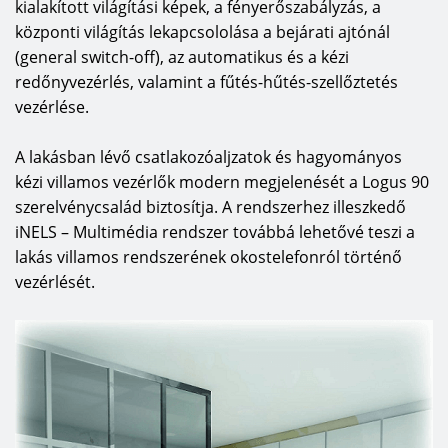
kialakított világítási képek, a fényerőszabályzás, a
központi világítás lekapcsololása a bejárati ajtónál
(general switch-off), az automatikus és a kézi
redőnyvezérlés, valamint a fűtés-hűtés-szellőztetés
vezérlése.
A lakásban lévő csatlakozóaljzatok és hagyományos
kézi villamos vezérlők modern megjelenését a Logus 90
szerelvénycsalád biztosítja. A rendszerhez illeszkedő
iNELS – Multimédia rendszer továbbá lehetővé teszi a
lakás villamos rendszerének okostelefonról történő
vezérlését.