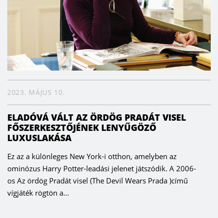
2023. MÁJUS 10.
ELADÓVÁ VÁLT AZ ÖRDÖG PRADÁT VISEL
FŐSZERKESZTŐJÉNEK LENYŰGÖZŐ
LUXUSLAKÁSA
Ez az a különleges New York-i otthon, amelyben az
ominózus Harry Potter-leadási jelenet játszódik. A 2006-
os Az ördög Pradát visel (The Devil Wears Prada )című
vígjáték rögtön a...