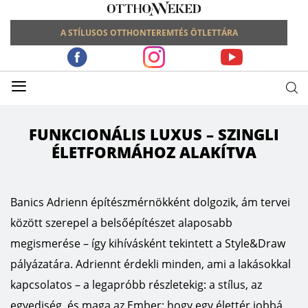
A STÍLUSOS OTTHONTEREMTÉS ÖTLETTÁRA
≡
FUNKCIONÁLIS LUXUS – SZINGLI
ÉLETFORMÁHOZ ALAKÍTVA
Banics Adrienn építészmérnökként dolgozik, ám tervei
között szerepel a belsőépítészet alaposabb
megismerése – így kihívásként tekintett a Style&Draw
pályázatára. Adriennt érdekli minden, ami a lakásokkal
kapcsolatos – a legapróbb részletekig: a stílus, az
egyediség, és maga az Ember: hogy egy élettér jobbá