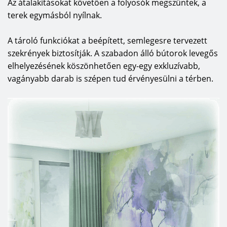
Az átalakításokat követően a folyosók megszűntek, a
terek egymásból nyílnak.
A tároló funkciókat a beépített, semlegesre tervezett
szekrények biztosítják. A szabadon álló bútorok levegős
elhelyezésének köszönhetően egy-egy exkluzívabb,
vagányabb darab is szépen tud érvényesülni a térben.