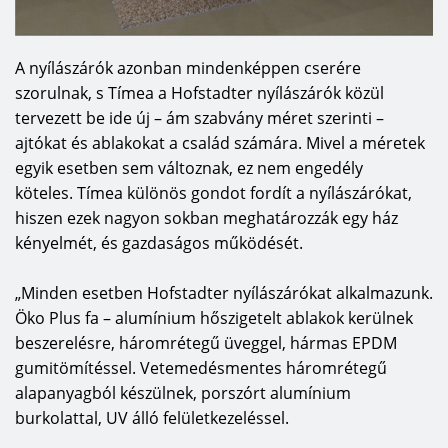
A nyílászárók azonban mindenképpen cserére
szorulnak, s Tímea a Hofstadter nyílászárók közül
tervezett be ide új – ám szabvány méret szerinti –
ajtókat és ablakokat a család számára. Mivel a méretek
egyik esetben sem változnak, ez nem engedély
köteles.
Tímea különös gondot fordít a nyílászárókat,
hiszen ezek nagyon sokban meghatározzák egy ház
kényelmét, és gazdaságos működését.
„Minden esetben Hofstadter nyílászárókat alkalmazunk.
Öko Plus fa – alumínium hőszigetelt ablakok kerülnek
beszerelésre, háromrétegű üveggel, hármas EPDM
gumitömítéssel. Vetemedésmentes háromrétegű
alapanyagból készülnek, porszórt alumínium
burkolattal, UV álló felületkezeléssel.