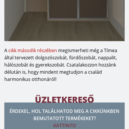
A
cikk második részében
megismerheti még a Tímea
által tervezett dolgozószobát, fürdőszobát, nappalit,
hálószobát és gyerekszobát. Csatalakozzon hozzánk
délután is, hogy mindent megtudjon a család
harmonikus otthonáról!
ÜZLETKERESŐ
ÉRDEKEL, HOL TALÁLHATOD MEG A CIKKÜNKBEN
BEMUTATOTT TERMÉKEKET?
KATTINTS!