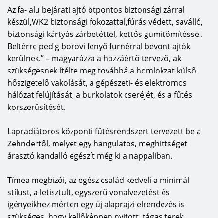
Az fa- alu bejárati ajtó ötpontos biztonsági zárral
készül,WK2 biztonsági fokozattal,fúrás védett, saválló,
biztonsági kártyás zárbetéttel, kettős gumitömítéssel.
Beltérre pedig borovi fenyő furnérral bevont ajtók
kerülnek.” – magyarázza a hozzáértő tervező, aki
szükségesnek ítélte meg továbbá a homlokzat külső
hőszigetelő vakolását, a gépészeti- és elektromos
hálózat felújítását, a burkolatok cseréjét, és a fűtés
korszerűsítését.
Lapradiátoros központi fűtésrendszert tervezett be a
Zehndertől, melyet egy hangulatos, meghittséget
árasztó kandalló egészít még ki a nappaliban.
Tímea megbízói, az egész család kedveli a minimál
stílust, a letisztult, egyszerű vonalvezetést és
igényeikhez mérten egy új alaprajzi elrendezés is
szükséges, hogy kellőképpen nyitott, tágas terek