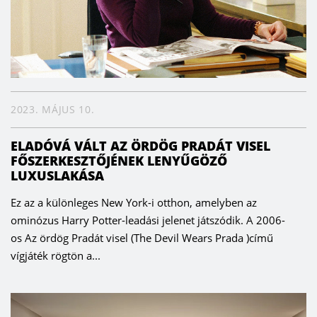
2023. MÁJUS 10.
ELADÓVÁ VÁLT AZ ÖRDÖG PRADÁT VISEL
FŐSZERKESZTŐJÉNEK LENYŰGÖZŐ
LUXUSLAKÁSA
Ez az a különleges New York-i otthon, amelyben az
ominózus Harry Potter-leadási jelenet játszódik. A 2006-
os Az ördög Pradát visel (The Devil Wears Prada )című
vígjáték rögtön a...