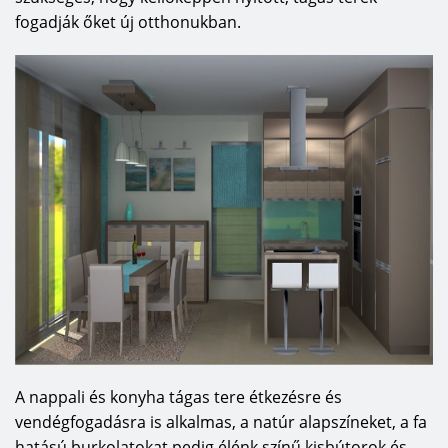
fogadják őket új otthonukban.
A nappali és konyha tágas tere étkezésre és
vendégfogadásra is alkalmas, a natúr alapszíneket, a fa
hatású burkolatokat pedig élénk színű kisbútorok és