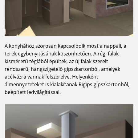
A konyhához szorosan kapcsolódik most a nappali, a
terek egybenyitásának köszönhetően.
A régi falak
kisméretű téglából épültek, az új falak szerelt
rendszerű, hangszigetelő gipszkartonból, amelyek
acélvázra vannak felszerelve. Helyenként
álmennyezeteket is kialakítanak Rigips gipszkartonból,
beépített ledvilágítással.