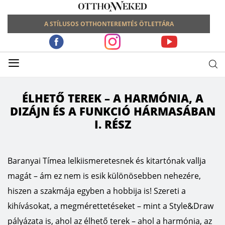
A STÍLUSOS OTTHONTEREMTÉS ÖTLETTÁRA
≡
ÉLHETŐ TEREK – A HARMÓNIA, A
DIZÁJN ÉS A FUNKCIÓ HÁRMASÁBAN
I. RÉSZ
Baranyai Tímea lelkiismeretesnek és kitartónak vallja
magát – ám ez nem is esik különösebben nehezére,
hiszen a szakmája egyben a hobbija is! Szereti a
kihívásokat, a megmérettetéseket – mint a Style&Draw
pályázata is, ahol az élhető terek – ahol a harmónia, az