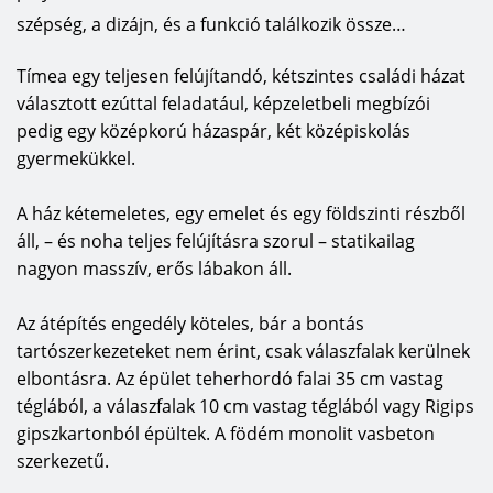
szépség, a dizájn, és a funkció találkozik össze…
Tímea egy teljesen felújítandó, kétszintes családi házat
választott ezúttal feladatául, képzeletbeli megbízói
pedig egy középkorú házaspár, két középiskolás
gyermekükkel.
A ház kétemeletes, egy emelet és egy földszinti részből
áll, – és noha teljes felújításra szorul – statikailag
nagyon masszív, erős lábakon áll.
Az átépítés engedély köteles, bár a bontás
tartószerkezeteket nem érint, csak válaszfalak kerülnek
elbontásra. Az épület teherhordó falai 35 cm vastag
téglából, a válaszfalak 10 cm vastag téglából vagy Rigips
gipszkartonból épültek. A födém monolit vasbeton
szerkezetű.