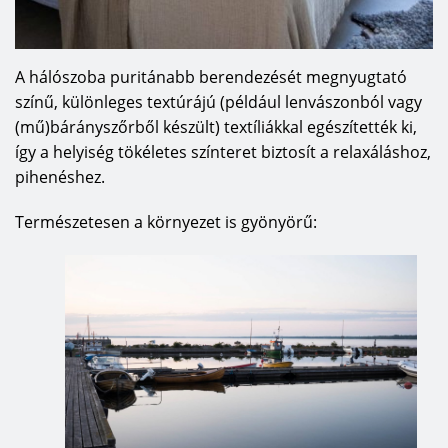
A hálószoba puritánabb berendezését megnyugtató
színű, különleges textúrájú (például lenvászonból vagy
(mű)bárányszőrből készült) textíliákkal egészítették ki,
így a helyiség tökéletes színteret biztosít a relaxáláshoz,
pihenéshez.
Természetesen a környezet is gyönyörű: