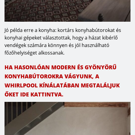
Jó példa erre a konyha: kortárs konyhabútorokat és
konyhai gépeket választottak, hogy a házat kibérlő
vendégek számára könnyen és jól használható
főzőhelyiséget alkossanak.
HA HASONLÓAN MODERN ÉS GYÖNYÖRŰ
KONYHABÚTOROKRA VÁGYUNK, A
WHIRLPOOL KÍNÁLATÁBAN MEGTALÁLJUK
ŐKET IDE KATTINTVA.