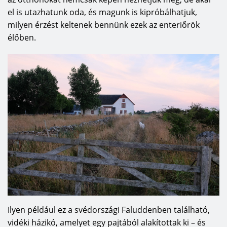
el is utazhatunk oda, és magunk is kipróbálhatjuk,
milyen érzést keltenek bennünk ezek az enteriőrök
élőben.
Ilyen például ez a svédországi Faluddenben található,
vidéki házikó, amelyet egy pajtából alakítottak ki – és