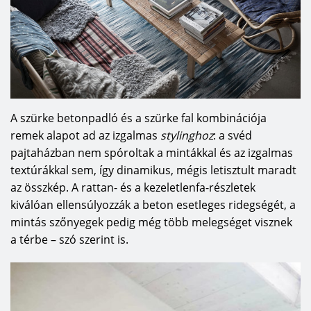
A szürke betonpadló és a szürke fal kombinációja
remek alapot ad az izgalmas
stylinghoz
: a svéd
pajtaházban nem spóroltak a mintákkal és az izgalmas
textúrákkal sem, így dinamikus, mégis letisztult maradt
az összkép. A rattan- és a kezeletlenfa-részletek
kiválóan ellensúlyozzák a beton esetleges ridegségét, a
mintás szőnyegek pedig még több melegséget visznek
a térbe – szó szerint is.