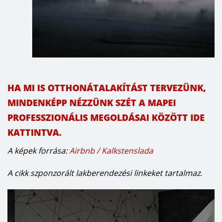
HA MI IS OTTHONÁTALAKÍTÁST TERVEZÜNK,
MINDENKÉPP NÉZZÜNK SZÉT A MAPEI
PROFESSZIONÁLIS MEGOLDÁSAI KÖZÖTT IDE
KATTINTVA.
A képek forrása:
Airbnb / Kalkstenslada
A cikk szponzorált lakberendezési linkeket tartalmaz.