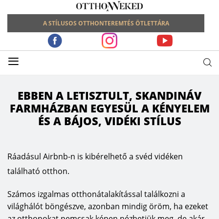
A STÍLUSOS OTTHONTEREMTÉS ÖTLETTÁRA
≡
EBBEN A LETISZTULT, SKANDINÁV
FARMHÁZBAN EGYESÜL A KÉNYELEM
ÉS A BÁJOS, VIDÉKI STÍLUS
Ráadásul Airbnb-n is kibérelhető a svéd vidéken
található otthon.
Számos izgalmas otthonátalakítással találkozni a
világhálót böngészve, azonban mindig öröm, ha ezeket
az otthonokat nemcsak képen nézhetjük meg, de akár