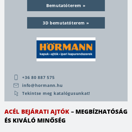
évtizedekre választjuk. A bejárati ajtóhoz
Bemutatóterem
hasonlóan a garázskapu befolyásolja többek közt
az otthon biztonságát, a ház esztétikáját és a
3D bemutatóterem
kiadásokat. A tökéletes otthonképet úgy érhetjük
el, ha a garázskapu és a bejárati ajtó
összhangban vannak egymással. Európa
piacvezető ajtó- és kapugyártójának kínálatában
ilyen kombinációk is elérhetők, többféle
választási lehetőség adott. A Hörmann portfóliója
több mint 70 bejárati ajtó modellt tartalmaz, 11
színárnyalatban. Az alapfelszereléshez 5 pontos
+36 80 887 575
automata zár is tartozik. A H-5 automata
info@hormann.hu
biztonsági zár mechanikus működésű, önmagától
Tekintse meg katalógusunkat!
reteszelődik, amint a kioldónyelv az ajtószárnyba
nyomódik.
ACÉL BEJÁRATI AJTÓK
– MEGBÍZHATÓSÁG
A fűtésszámla a rezsiköltségek jelentős részét
ÉS KIVÁLÓ MINŐSÉG
teszi ki, ezért rendkívül fontos, hogy a bejárati