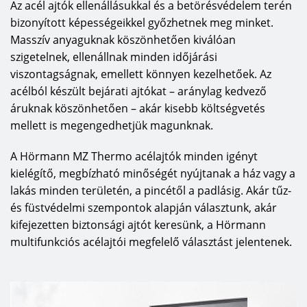
ajtó megfelelően hőszigeteljen. A ThermoPro acél
Az acél ajtók ellenállásukkal és a betörésvédelem terén
bejárati ajtók ennek az igénynek felelnek meg:
bizonyított képességeikkel győzhetnek meg minket.
szépek, 8 pontos reteszeléssel gondoskodnak a
Masszív anyaguknak köszönhetően kiválóan
biztonságról, körbefutó dupla tömítésük
szigetelnek, ellenállnak minden időjárási
csökkenti a hőveszteséget, a lábrésznél lévő
viszontagságnak, emellett könnyen kezelhetőek. Az
kiegészítő kefetömítés szél és vihar ellen is
acélból készült bejárati ajtókat – aránylag kedvező
védelmet nyújt. A kiváló ThermoPro Plus bejárati
áruknak köszönhetően – akár kisebb költségvetés
ajtók egy síkot alkotó felülettel, 65 mm vastag,
mellett is megengedhetjük magunknak.
PU-kihabosított, belső szárnykeretes és vastag
A Hörmann MZ Thermo acélajtók minden igényt
falcos acél ajtólappal rendelkeznek. A ThermoPro
kielégítő, megbízható minőségét nyújtanak a ház vagy a
Plus két modellje kapható az M bordás
lakás minden területén, a pincétől a padlásig. Akár tűz-
szekcionált garázskapuval azonos kivitelben.
és füstvédelmi szempontok alapján választunk, akár
Passzívházakhoz ideális megoldást jelent a
kifejezetten biztonsági ajtót keresünk, a Hörmann
ThermoCarbon alumínium bejárati ajtó. Az acél
multifunkciós acélajtói megfelelő választást jelentenek.
szekcionált garázskapuk 15 azonos árú, népszerű
színből, valamint a RAL skála kb. 200 színéből és
6-féle Decograin dekorfelületből választhatók.
Tömörfa szekcionált kapu kétféle fafajtában –