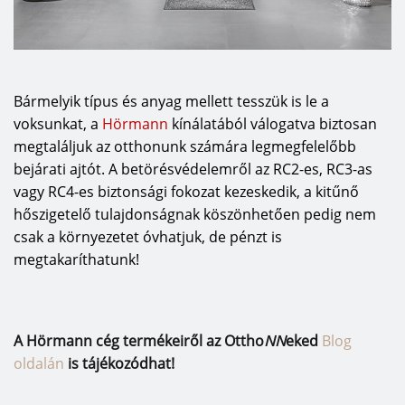
Bármelyik típus és anyag mellett tesszük is le a
voksunkat, a
Hörmann
kínálatából válogatva biztosan
megtaláljuk az otthonunk számára legmegfelelőbb
bejárati ajtót. A betörésvédelemről az RC2-es, RC3-as
vagy RC4-es biztonsági fokozat kezeskedik, a kitűnő
hőszigetelő tulajdonságnak köszönhetően pedig nem
csak a környezetet óvhatjuk, de pénzt is
megtakaríthatunk!
A Hörmann cég termékeiről az Ottho
NN
eked
Blog
oldal
án
is tájékozódhat!