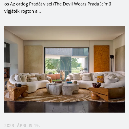
os Az ördög Pradát visel (The Devil Wears Prada )című
vígjáték rögtön a...
2023. ÁPRILIS 19.