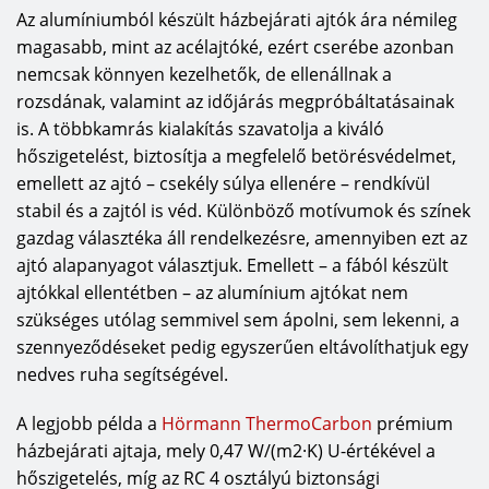
kialakítású design fakapuval egyedi hatás érhető
Az alumíniumból készült házbejárati ajtók ára némileg
el. A garázskapun megjelenhetnek a kedvenc
magasabb, mint az acélajtóké, ezért cserébe azonban
mintáink, monogramunk, a házszám – elég ehhez
nemcsak könnyen kezelhetők, de ellenállnak a
egy egyszerű rajz –, és a garázs kapu elkészül
rozsdának, valamint az időjárás megpróbáltatásainak
tömör fenyőből, sőt a kapu kaphat vasalatot,
is. A többkamrás kialakítás szavatolja a kiváló
díszfogantyút is. Ráadásul a Hörmann minden
hőszigetelést, biztosítja a megfelelő betörésvédelmet,
kapuhoz egy vele külsőleg teljesen megegyező,
emellett az ajtó – csekély súlya ellenére – rendkívül
praktikus garázsmellékajtót is kínál.
stabil és a zajtól is véd. Különböző motívumok és színek
gazdag választéka áll rendelkezésre, amennyiben ezt az
A Hörmann termékpalettájában garantáltan
ajtó alapanyagot választjuk. Emellett – a fából készült
megtalálja mindenki a háza stílusához, színéhez,
ajtókkal ellentétben – az alumínium ajtókat nem
bármilyen egyedi igényéhez tökéletesen
szükséges utólag semmivel sem ápolni, sem lekenni, a
alkalmazkodó bejárati ajtót, garázskaput.
szennyeződéseket pedig egyszerűen eltávolíthatjuk egy
nedves ruha segítségével.
A legjobb példa a
Hörmann ThermoCarbon
prémium
házbejárati ajtaja, mely 0,47 W/(m2·K) U-értékével a
hőszigetelés, míg az RC 4 osztályú biztonsági