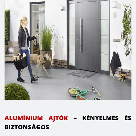
luc- és Hemlock fenyő – elérhető, a felületek
lazúros színbevonatot kapnak, melyek nyolcféle
színből választhatók, így a bejárati ajtóhoz, illetve
a ház összhatásához igazítható.
A Hörmann érdekes megoldást ajánl a
homlokzatkialakításhoz: az ALR alumínium
szekcionált kaput úgy építi be a homlokzatba,
hogy az szinte láthatatlan, kapuburkolatként
pedig tetszés szerint lehet használni fát,
kerámiát, fémet, műanyagot. Egy klasszikus vagy
szecessziós stílusú épülethez tökéletes kiegészítő
lehet az impregnált, fehérre alapozott, tömörfa
kazettás kapu. A hagyományos családi ház
különlegessé varázsolható például egy Silkgrain
felületű, a homlokzat színéhez illő, L bordás
ALUMÍNIUM AJTÓK
– KÉNYELMES ÉS
kapuval, amitől az épület szinte megújul.
BIZTONSÁGOS
Rusztikus kapumotívumokkal vagy egyedi