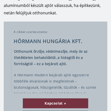
alumíniumból készült ajtót válasszuk, ha építkezünk,
netán felújítjuk otthonunkat.
A cikket szerkesztette:
HÖRMANN HUNGÁRIA KFT.
Otthonunk őrzője, védelmezője, mely óv az
illetéktelen behatolóktól, a hidegtől és a
forróságtól – ez a bejárati ajtó.
A Hörmann modern bejárati ajtói egyszerre
többféle elvárásnak is megfelelnek –
biztonságosak, hőszigetelők, tűzállók – és szinte
bármilyen típusú házhoz, lakáshoz illenek.
Ugyanilyen fontos a garázskapu, amely szintén
Kapcsolat
egy hosszú távú beruházás, általában