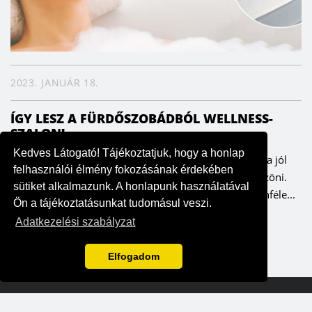
2023. JANUÁR 18.
ÍGY LESZ A FÜRDŐSZOBÁDBÓL WELLNESS-
SZALON!
Kedves Látogató! Tájékoztatjuk, hogy a honlap
Minden nap tökéletes masszázsélményt kaphatunk, ha jól
felhasználói élmény fokozásának érdekében
választunk – ezt pedig a testünk és lelkünk is megköszöni.
sütiket alkalmazunk. A honlapunk használatával
Már az ókori Rómában nagy hagyománya volt a különféle...
Ön a tájékoztatásunkat tudomásul veszi.
Adatkezelési szabályzat
Elfogadom
2026 Otthonneked
|
Powered by Prioris
|
Style&Home Kft - NAIH-