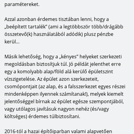
paramétereket.
Azzal azonban érdemes tisztában lenni, hogy a
„beépített tartalék” (ami a legtöbbször több/drágább
összetevő(k) használatából adódik) plusz pénzbe
kerül…
Másik lehetőség, hogy a „kényes” helyeket szerkezeti
megoldásban biztosítjuk túl.
Jó példát jelenthet erre
egy a komolyabb alap/föld alá kerülő épületszint
vízszigetelése.
Az épület azon szerkezeteit,
csomópontjait (az alap, és a falsszerkezet egyes részei
mindenképpen ilyennek számítanak!), melyek
kiemelt
jelentőséggel bírnak az épület egésze szempontjából,
vagy utólagos javításuk nagyon nehéz (és/vagy
költséges) érdemes túlbiztosítani.
2016-tól a hazai építőiparban valami alapvetően