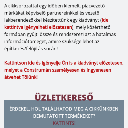
A cikksorozattal egy időben kiemelt, piacvezető
márkákat képviselő partnereinkkel és vezető
lakberendezőkkel készítettünk egy kiadványt (
ide
kattintva igényelheti előzetesen
), mely közérthető
formában gyűjti össze és rendszerezi azt a hatalmas
információtömeget, amire szüksége lehet az
építkezés/felújítás során!
Kattintson ide és igényelje Ön is a kiadványt előzetesen,
melyet a Construmán személyesen és ingyenesen
átvehet Tőlünk!
ÜZLETKERESŐ
ÉRDEKEL, HOL TALÁLHATOD MEG A CIKKÜNKBEN
BEMUTATOTT TERMÉKEKET?
KATTINTS!