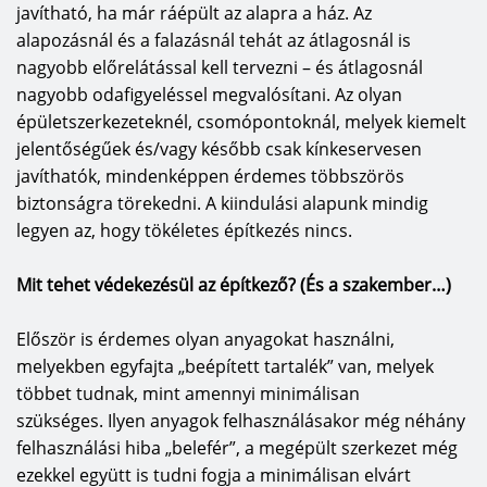
javítható, ha már ráépült az alapra a ház. Az
alapozásnál és a falazásnál tehát az átlagosnál is
nagyobb előrelátással kell tervezni – és átlagosnál
nagyobb odafigyeléssel megvalósítani. Az olyan
épületszerkezeteknél, csomópontoknál, melyek kiemelt
jelentőségűek és/vagy később csak kínkeservesen
javíthatók, mindenképpen érdemes többszörös
biztonságra törekedni. A kiindulási alapunk mindig
legyen az, hogy tökéletes építkezés nincs.
Mit tehet védekezésül az építkező? (És a szakember…)
Először is érdemes olyan anyagokat használni,
melyekben egyfajta „beépített tartalék” van, melyek
többet tudnak, mint amennyi minimálisan
szükséges.
Ilyen anyagok felhasználásakor még néhány
felhasználási hiba „belefér”, a megépült szerkezet még
ezekkel együtt is tudni fogja a minimálisan elvárt