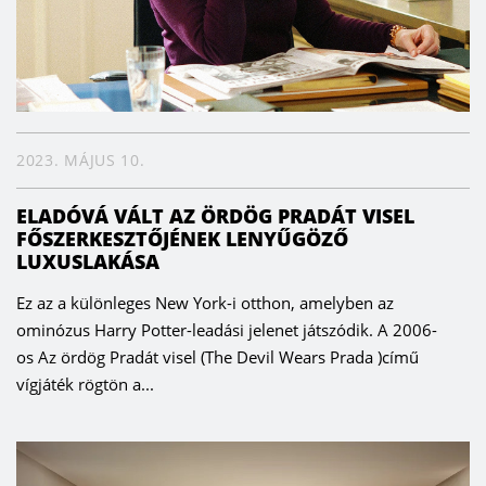
2023. MÁJUS 10.
ELADÓVÁ VÁLT AZ ÖRDÖG PRADÁT VISEL
FŐSZERKESZTŐJÉNEK LENYŰGÖZŐ
LUXUSLAKÁSA
Ez az a különleges New York-i otthon, amelyben az
ominózus Harry Potter-leadási jelenet játszódik. A 2006-
os Az ördög Pradát visel (The Devil Wears Prada )című
vígjáték rögtön a...