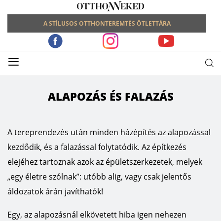
A STÍLUSOS OTTHONTEREMTÉS ÖTLETTÁRA
≡
ALAPOZÁS ÉS FALAZÁS
A tereprendezés után minden házépítés az alapozással
kezdődik, és a falazással folytatódik. Az építkezés
elejéhez tartoznak azok az épületszerkezetek, melyek
„egy életre szólnak”: utóbb alig, vagy csak jelentős
áldozatok árán javíthatók!
Egy, az alapozásnál elkövetett hiba igen nehezen