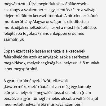
megváltozott. Újra megindultak az építkezések –
csakhogy a szakemberek egy jelentős része a válság
idején külföldön keresett munkát. A hirtelen erősödő
munkaerőhiány Magyarországon is elindította a
munkadíjak emelkedését – ezzel a most házépítésbe,
felújításba fogóknak mindenképpen érdemes
számolniuk.
Éppen ezért szép lassan idehaza is elkezdenek
felértékelődni azok az anyagok, azok a szerkezeti
megoldások, melyek segítségével helyszíni élő munkát
lehet megspórolni!
A gyári körülmények között elkészült
„késztermékeknek” ráadásul van még egy komoly
előnye a helyszíni megvalósítással szemben (nem
beszélve a gyári tömegtermelés olcsóbb voltáról a jól
megfizetett helyszíni élő munkával szemben):