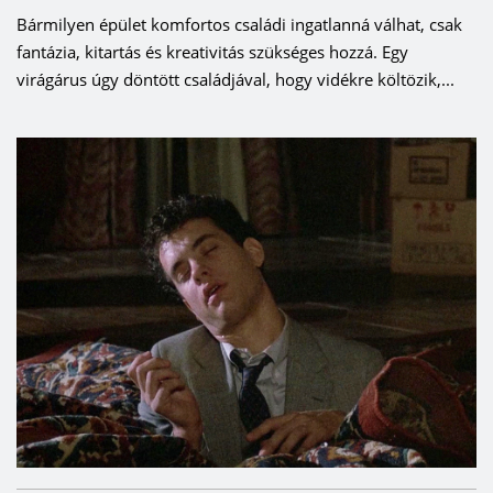
Bármilyen épület komfortos családi ingatlanná válhat, csak
fantázia, kitartás és kreativitás szükséges hozzá. Egy
virágárus úgy döntött családjával, hogy vidékre költözik,...