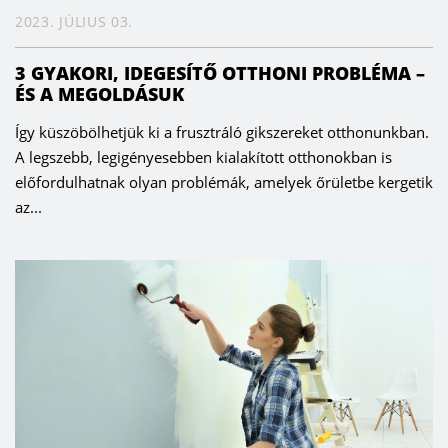
2023. JÚLIUS 03.
3 GYAKORI, IDEGESÍTŐ OTTHONI PROBLÉMA –
ÉS A MEGOLDÁSUK
Így küszöbölhetjük ki a frusztráló gikszereket otthonunkban.
A legszebb, legigényesebben kialakított otthonokban is
előfordulhatnak olyan problémák, amelyek őrületbe kergetik
az...