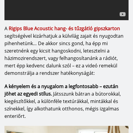
A
Rigips Blue Acoustic hang- és tűzgátló gipszkarton
segítségével kizárhatjuk a külvilág zajait és nyugodtan
pihenhetünk… De akkor sincs gond, ha épp mi
szeretnénk egy kicsit hangoskodni, letesztelni a
házimozirendszert, vagy felhangosítanánk a rádiót,
mert épp kedvenc dalunk szól – ez a videó remekül
demonstrálja a rendszer hatékonyságát:
A kényelem és a nyugalom a legfontosabb – ezután
jöhet az egyedi stílus.
Játsszunk bátran a bútorokkal,
kiegészítőkkel, a különféle textúrákkal, mintákkal és
színekkel, így alkothatunk otthonos, mégis izgalmas
enteriőrt.