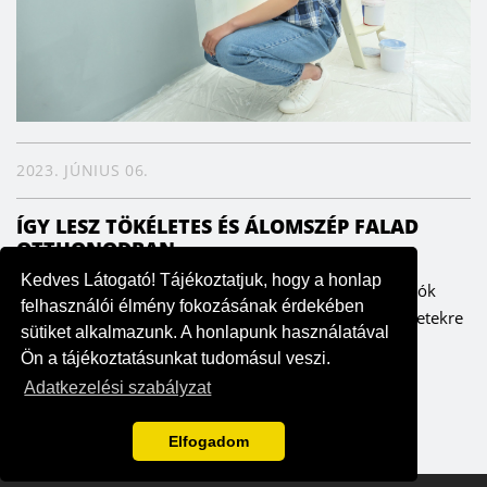
2023. JÚNIUS 06.
ÍGY LESZ TÖKÉLETES ÉS ÁLOMSZÉP FALAD
OTTHONODBAN
Kedves Látogató! Tájékoztatjuk, hogy a honlap
A falak meghatározzák az enteriőrt, ezáltal pedig a lakók
felhasználói élmény fokozásának érdekében
hangulatát is. Fontos ezért, hogy odafigyeljünk a részletekre
sütiket alkalmazunk. A honlapunk használatával
– szerencsére költség- és időhatékonyan is ki lehet...
Ön a tájékoztatásunkat tudomásul veszi.
Adatkezelési szabályzat
Elfogadom