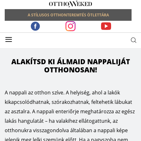
A STÍLUSOS OTTHONTEREMTÉS ÖTLETTÁRA
≡
ALAKÍTSD KI ÁLMAID NAPPALIJÁT
OTTHONOSAN!
A nappali az otthon szíve. A helyiség, ahol a lakók
kikapcsolódhatnak, szórakozhatnak, feltehetik lábukat
az asztalra. A nappali enteriőrje meghatározza az egész
lakás hangulatát – ha valakihez ellátogattunk, az
otthonukra visszagondolva általában a nappali képe
jelenik meg lelki szemünk előtt. Ha a nagyszoba nem