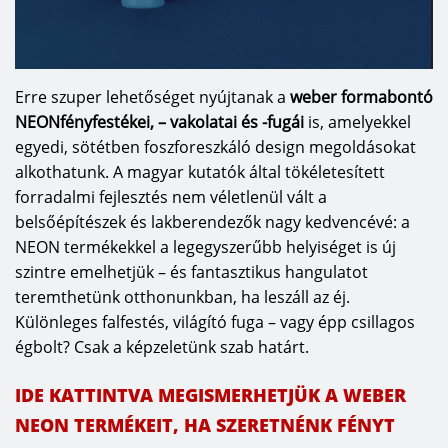
Erre szuper lehetőséget nyújtanak a
weber formabontó
NEONfényfestékei, – vakolatai és -fugái
is, amelyekkel
egyedi, sötétben foszforeszkáló design megoldásokat
alkothatunk. A magyar kutatók által tökéletesített
forradalmi fejlesztés nem véletlenül vált a
belsőépítészek és lakberendezők nagy kedvencévé: a
NEON termékekkel a legegyszerűbb helyiséget is új
szintre emelhetjük – és fantasztikus hangulatot
teremthetünk otthonunkban, ha leszáll az éj.
Különleges falfestés, világító fuga – vagy épp csillagos
égbolt? Csak a képzeletünk szab határt.
IDE KATTINTVA MEGISMERHETJÜK A WEBER
NEON TERMÉKEIT, HA SZERETNÉNK FÉNYT