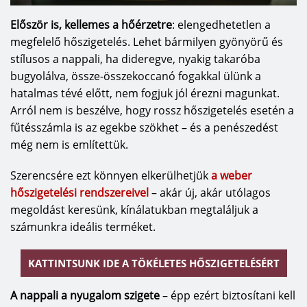
Először is, kellemes a hőérzetre
: elengedhetetlen a
megfelelő hőszigetelés. Lehet bármilyen gyönyörű és
stílusos a nappali, ha dideregve, nyakig takaróba
bugyolálva, össze-összekoccanó fogakkal ülünk a
hatalmas tévé előtt, nem fogjuk jól érezni magunkat.
Arról nem is beszélve, hogy rossz hőszigetelés esetén a
fűtésszámla is az egekbe szökhet – és a penészedést
még nem is említettük.
Szerencsére ezt könnyen elkerülhetjük
a weber
hőszigetelési rendszereivel
– akár új, akár utólagos
megoldást keresünk, kínálatukban megtaláljuk a
számunkra ideális terméket.
KATTINTSUNK IDE A TÖKÉLETES HŐSZIGETELÉSÉRT
A nappali a nyugalom szigete
– épp ezért biztosítani kell