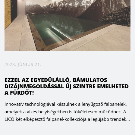
2023. JÚNIUS 21.
EZZEL AZ EGYEDÜLÁLLÓ, BÁMULATOS
DIZÁJNMEGOLDÁSSAL ÚJ SZINTRE EMELHETED
A FÜRDŐT!
Innovatív technológiával készülnek a lenyűgöző falpanelek,
amelyek a vizes helyiségekben is tökéletesen működnek. A
LICO két elképesztő falpanel-kollekciója a legújabb trendek...