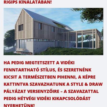
RIGIPS KÍNÁLATÁBAN!
HA PEDIG MEGTETSZETT A VIDÉKI
FENNTARTHATÓ STÍLUS, ÉS SZERETNÉNK
KICSIT A TERMÉSZETBEN PIHENNI, A KÉPRE
KATTINTVA SZAVAZHATUNK A STYLE & DRAW
PÁLYÁZAT VERSENYZŐIRE – A SZAVAZATTAL
PEDIG HÉTVÉGI VIDÉKI KIKAPCSOLÓDÁST
NYERHETÜNK!