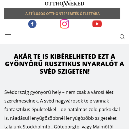
A STÍLUSOS OTTHONTEREMTÉS ÖTLETTÁRA
≡
AKÁR TE IS KIBÉRELHETED EZT A
GYÖNYÖRŰ RUSZTIKUS NYARALÓT A
SVÉD SZIGETEN!
Svédország gyönyörű hely – nem csak a városi élet
szerelmeseinek. A svéd nagyvárosok tele vannak
fantasztikus épületekkel – de hatalmas zöld parkokkal
is, ráadásul lenyűgözőbbnél lenyűgözőbb szigeteket
találunk Stockholmtól, Göteborgtól vagy Malmőtől