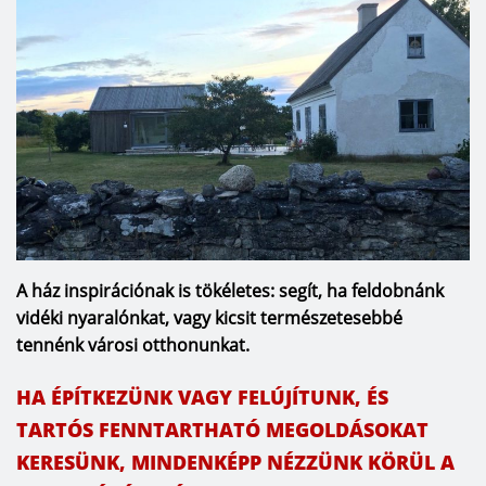
A ház inspirációnak is tökéletes: segít, ha feldobnánk
vidéki nyaralónkat, vagy kicsit természetesebbé
tennénk városi otthonunkat.
HA ÉPÍTKEZÜNK VAGY FELÚJÍTUNK, ÉS
TARTÓS FENNTARTHATÓ MEGOLDÁSOKAT
KERESÜNK, MINDENKÉPP NÉZZÜNK KÖRÜL A