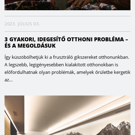
2023. JÚLIUS 03.
3 GYAKORI, IDEGESÍTŐ OTTHONI PROBLÉMA –
ÉS A MEGOLDÁSUK
Így küszöbölhetjük ki a frusztráló gikszereket otthonunkban.
A legszebb, legigényesebben kialakított otthonokban is
előfordulhatnak olyan problémák, amelyek őrületbe kergetik
az...