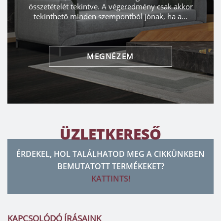
r
képzelünk egy...
MEGNÉZEM
ÜZLETKERESŐ
ÉRDEKEL, HOL TALÁLHATOD MEG A CIKKÜNKBEN
BEMUTATOTT TERMÉKEKET?
KATTINTS!
KAPCSOLÓDÓ ÍRÁSAINK