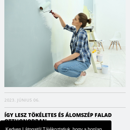
2023. JÚNIUS 06.
ÍGY LESZ TÖKÉLETES ÉS ÁLOMSZÉP FALAD
OTTHONODBAN
Kedves Látogató! Tájékoztatjuk, hogy a honlap