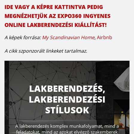
IDE VAGY A KÉPRE KATTINTVA PEDIG
MEGNÉZHETJÜK AZ EXPO360 INGYENES
ONLINE LAKBERENDEZÉSI KIÁLLÍTÁST!
A képek forrása:
My Scandinavian Home
,
Airbnb
A cikk szponzorált linkeket tartalmaz.
TERASZ, KERT ÉS
WELLNESS
Ön is vágyik egy teraszra, ahol bármikor relaxálhat?
 a
Alakítsa ki úgy teraszát, hogy élmény legyen minden ott
ek
töltött perc! Segítünk a tervezésben! Amikor magunk elé