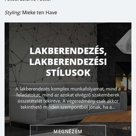
Styling:
Mieke ten Have
TRENDEK ÉS ÚJDONSÁGOK
Hogy függ össze életvitelünk a színekkel? Mit vegyünk
figyelembe a különböző helyiségek színválasztásakor?
Segítünk megválaszolni azt a rengeteg kérdést, ami
felmerülhet Önben! A...
MEGNÉZEM