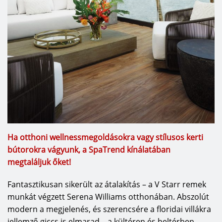
Ha otthoni wellnessmegoldásokra vagy stílusos kerti
bútorokra vágyunk, a SpaTrend kínálatában
megtaláljuk őket!
Fantasztikusan sikerült az átalakítás – a V Starr remek
munkát végzett Serena Williams otthonában. Abszolút
modern a megjelenés, és szerencsére a floridai villákra
jellemző giccs is elmarad – a kültéren és beltérben