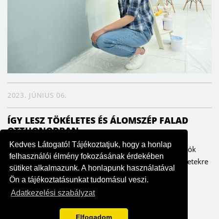
2023. JÚNIUS 06.
ÍGY LESZ TÖKÉLETES ÉS ÁLOMSZÉP FALAD
OTTHONODBAN
Kedves Látogató! Tájékoztatjuk, hogy a honlap
A falak meghatározzák az enteriőrt, ezáltal pedig a lakók
felhasználói élmény fokozásának érdekében
hangulatát is. Fontos ezért, hogy odafigyeljünk a részletekre
sütiket alkalmazunk. A honlapunk használatával
– szerencsére költség- és időhatékonyan is ki lehet...
Ön a tájékoztatásunkat tudomásul veszi.
Adatkezelési szabályzat
Elfogadom