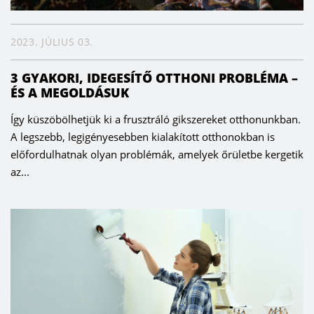
2023. JÚLIUS 03.
3 GYAKORI, IDEGESÍTŐ OTTHONI PROBLÉMA –
ÉS A MEGOLDÁSUK
Így küszöbölhetjük ki a frusztráló gikszereket otthonunkban.
A legszebb, legigényesebben kialakított otthonokban is
előfordulhatnak olyan problémák, amelyek őrületbe kergetik
az...