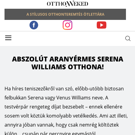
A STÍLUSOS OTTHONTEREMTÉS ÖTLETTÁRA
≡
ABSZOLÚT ARANYÉRMES SERENA
WILLIAMS OTTHONA!
Ha híres teniszezőkről van szó, előbb-utóbb biztosan
felbukkan Serena vagy Venus Williams neve. A
testvérpár rengeteg díjat bezsebelt – ennek ellenére
sosem volt köztük komolyabb vetélkedés. Ami azt illeti,
annyira jóban vannak, hogy csak nemrég költöztek
külön… csupán pár percnyire egymástól.