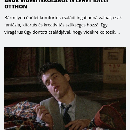
AKÁR VIDÉKI ISKOLÁBÓL IS LEHET IDILLI
OTTHON
Bármilyen épület komfortos családi ingatlanná válhat, csak
fantázia, kitartás és kreativitás szükséges hozzá. Egy
virágárus úgy döntött családjával, hogy vidékre költözik,...