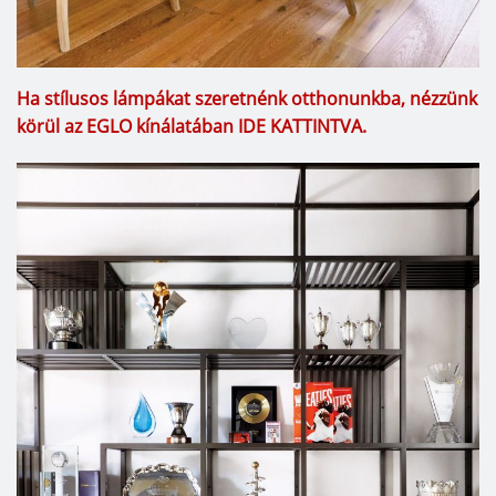
Ha stílusos lámpákat szeretnénk otthonunkba, nézzünk
körül az EGLO kínálatában IDE KATTINTVA.