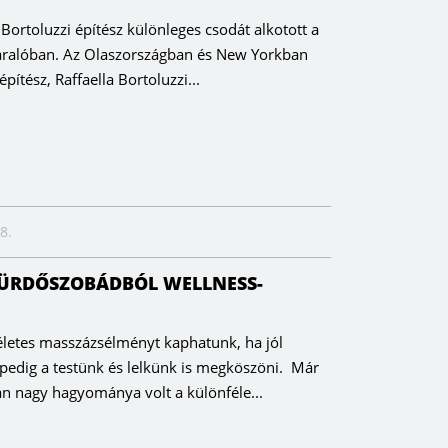
 Bortoluzzi építész különleges csodát alkotott a
aralóban. Az Olaszországban és New Yorkban
építész, Raffaella Bortoluzzi...
8.
 FÜRDŐSZOBÁDBÓL WELLNESS-
letes masszázsélményt kaphatunk, ha jól
 pedig a testünk és lelkünk is megköszöni. Már
n nagy hagyománya volt a különféle...