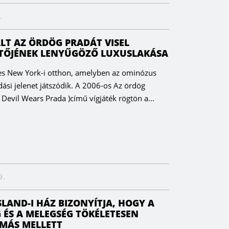
.
LT AZ ÖRDÖG PRADÁT VISEL
TŐJÉNEK LENYŰGÖZŐ LUXUSLAKÁSA
ges New York-i otthon, amelyben az ominózus
dási jelenet játszódik. A 2006-os Az ördög
e Devil Wears Prada )című vígjáték rögtön a...
9.
SLAND-I HÁZ BIZONYÍTJA, HOGY A
 ÉS A MELEGSÉG TÖKÉLETESEN
MÁS MELLETT