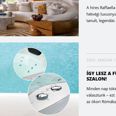
A híres Raffaella
hétvégi luxusny
tanult, legendás 
2023. JANUÁR 1
ÍGY LESZ A
SZALON!
Minden nap töké
választunk – ezt
az ókori Rómába