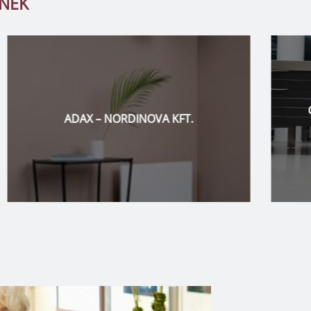
TNEK
COMFORTHEAT FŰTŐSZŐNYEG –
NORDINOVA KFT.