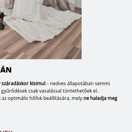
TÁN
gy száradáskor kisimul
– nedves állapotában semmi
ző gyűrődések csak vasalással tüntethetőek el.
nk az optimális hőfok beállítására, mely
ne haladja meg