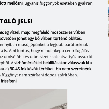
ott mellőzni
, ugyanis függönyök esetében gyakran
ALÓ JELEI
 hideg vízzel, majd megfelelő mosószeres vízben
követően jöhet egy bő vízben történő öblítés,
nnyiben mosógépünket a legjobb barátunknak
a is. Ami fontos, hogy mindenképp centrifugálás
z utolsó öblítés utáni vízet csak szivattyúztassuk ki
épből. A
vízhőmérséklet beállításakor
válasszuk ki
a
hatja)
30-45 fok közötti érétket
.
Ha
nem szeretnénk
 függönyt nem szárítani dobos szárítóban.
frissíteni
!