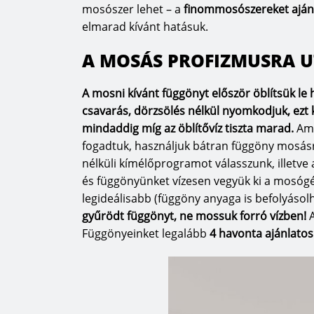
mosószer lehet – a
finommosószereket ajánl
elmarad kívánt hatásuk.
A MOSÁS PROFIZMUSRA UT
A mosni kívánt függönyt először öblítsük le
csavarás, dörzsölés nélkül nyomkodjuk, ezt 
mindaddig míg az öblítővíz tiszta marad.
Ame
fogadtuk, használjuk bátran függöny mosásr
nélküli kímélőprogramot válasszunk, illetve a
és függönyünket vízesen vegyük ki a mosóg
legideálisabb (függöny anyaga is befolyásol
gyűrödt függönyt, ne mossuk forró vízben!
A
Függönyeinket legalább
4 havonta ajánlatos 