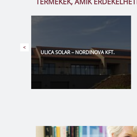
TERMÉKEK, AMIK ÉRDEKELHE
<
KFT.
ADAX – NORDINOVA KFT.