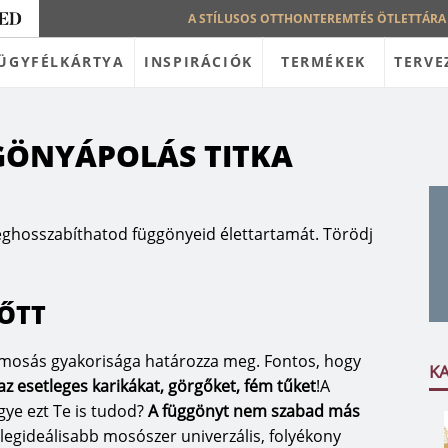
A STÍLUSOS OTTHONTEREMTÉS ÖTLETTÁRA
ÜGYFÉLKÁRTYA
INSPIRÁCIÓK
TERMÉKEK
TERVE
GÖNYÁPOLÁS TITKA
eghosszabíthatod függönyeid élettartamát. Törödj
!
LŐTT
a mosás gyakorisága határozza meg. Fontos, hogy
K
z esetleges karikákat, görgőket, fém tűket
!A
gye ezt Te is tudod?
A függönyt nem szabad más
legideálisabb mosószer univerzális, folyékony