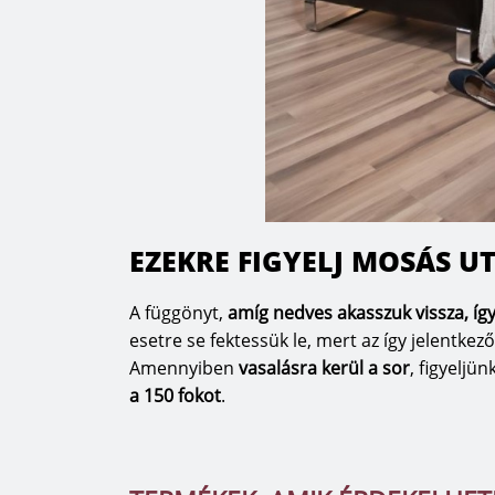
EZEKRE FIGYELJ MOSÁS U
A függönyt,
amíg nedves akasszuk vissza
, í
esetre se fektessük le, mert az így jelentke
Amennyiben
vasalásra kerül a sor
, figyeljü
a 150 fokot
.