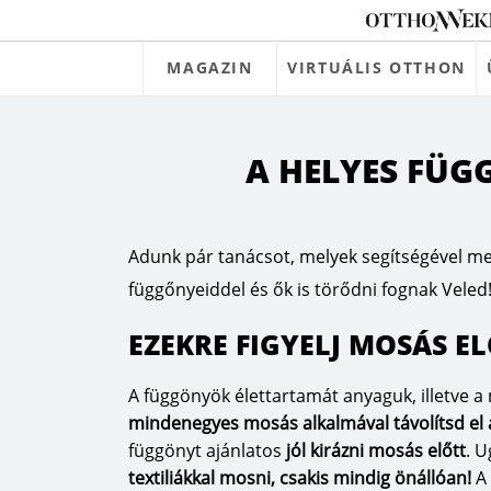
MAGAZIN
VIRTUÁLIS OTTHON
A HELYES FÜG
Adunk pár tanácsot, melyek segítségével m
függőnyeiddel és ők is törődni fognak Veled
EZEKRE FIGYELJ MOSÁS E
A függönyök élettartamát anyaguk, illetve 
mindenegyes mosás alkalmával távolítsd el a
függönyt ajánlatos
jól kirázni mosás előtt
. U
textiliákkal mosni, csakis mindig önállóan!
A 