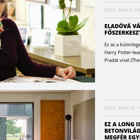
2023. MÁJUS 10
ELADÓVÁ VÁ
FŐSZERKESZ
Ez az a különle
Harry Potter-lea
Pradát visel (Th
2023. ÁPRILIS 1
EZ A LONG I
BETONVILÁG
MEGFÉR EGY