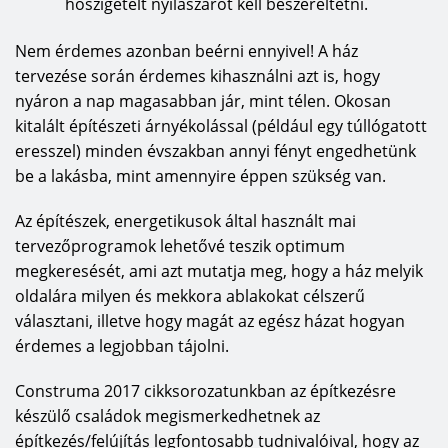
hőszigetelt nyílászárót kell beszereltetni.
Nem érdemes azonban beérni ennyivel! A ház
tervezése során érdemes kihasználni azt is, hogy
nyáron a nap magasabban jár, mint télen. Okosan
kitalált építészeti árnyékolással (például egy túllógatott
eresszel) minden évszakban annyi fényt engedhetünk
be a lakásba, mint amennyire éppen szükség van.
Az építészek, energetikusok által használt mai
tervezőprogramok lehetővé teszik optimum
megkeresését, ami azt mutatja meg, hogy a ház melyik
oldalára milyen és mekkora ablakokat célszerű
választani, illetve hogy magát az egész házat hogyan
érdemes a legjobban tájolni.
Construma 2017 cikksorozatunkban az építkezésre
készülő családok megismerkedhetnek az
építkezés/felújítás legfontosabb tudnivalóival, hogy az