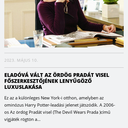
2023. MÁJUS 10.
ELADÓVÁ VÁLT AZ ÖRDÖG PRADÁT VISEL
FŐSZERKESZTŐJÉNEK LENYŰGÖZŐ
LUXUSLAKÁSA
Ez az a különleges New York-i otthon, amelyben az
ominózus Harry Potter-leadási jelenet játszódik. A 2006-
os Az ördög Pradát visel (The Devil Wears Prada )című
vígjáték rögtön a...