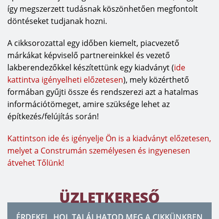
így megszerzett tudásnak köszönhetően megfontolt
döntéseket tudjanak hozni.
A cikksorozattal egy időben kiemelt, piacvezető
márkákat képviselő partnereinkkel és vezető
lakberendezőkkel készítettünk egy kiadványt (
ide
kattintva igényelheti előzetesen
), mely közérthető
formában gyűjti össze és rendszerezi azt a hatalmas
információtömeget, amire szüksége lehet az
építkezés/felújítás során!
Kattintson ide és igényelje Ön is a kiadványt előzetesen,
melyet a Construmán személyesen és ingyenesen
átvehet Tőlünk!
ÜZLETKERESŐ
ÉRDEKEL, HOL TALÁLHATOD MEG A CIKKÜNKBEN