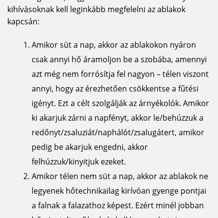
kihívásoknak kell leginkább megfelelni az ablakok
kapcsán:
Amikor süt a nap, akkor az ablakokon nyáron
csak annyi hő áramoljon be a szobába, amennyi
azt még nem forrósítja fel nagyon – télen viszont
annyi, hogy az érezhetően csökkentse a fűtési
igényt. Ezt a célt szolgálják az árnyékolók. Amikor
ki akarjuk zárni a napfényt, akkor le/behúzzuk a
redőnyt/zsaluziát/naphálót/zsalugátert, amikor
pedig be akarjuk engedni, akkor
felhúzzuk/kinyitjuk ezeket.
Amikor télen nem süt a nap, akkor az ablakok ne
legyenek hőtechnikailag kirívóan gyenge pontjai
a falnak a falazathoz képest. Ezért minél jobban