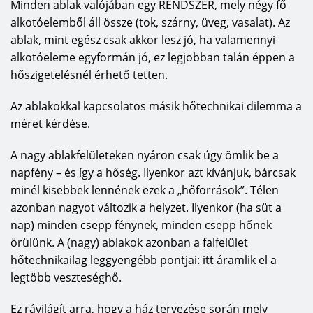
Minden ablak valójában egy RENDSZER, mely négy fő
alkotóelemből áll össze (tok, szárny, üveg, vasalat). Az
ablak, mint egész csak akkor lesz jó, ha valamennyi
alkotóeleme egyformán jó, ez legjobban talán éppen a
hőszigetelésnél érhető tetten.
Az ablakokkal kapcsolatos másik hőtechnikai dilemma a
méret kérdése.
A nagy ablakfelületeken nyáron csak úgy ömlik be a
napfény – és így a hőség. Ilyenkor azt kívánjuk, bárcsak
minél kisebbek lennének ezek a „hőforrások”. Télen
azonban nagyot változik a helyzet. Ilyenkor (ha süt a
nap) minden csepp fénynek, minden csepp hőnek
örülünk. A (nagy) ablakok azonban a falfelület
hőtechnikailag leggyengébb pontjai: itt áramlik el a
legtöbb veszteséghő.
Ez rávilágít arra, hogy a ház tervezése során mely