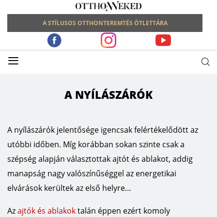
A STÍLUSOS OTTHONTEREMTÉS ÖTLETTÁRA
≡
A NYÍLÁSZÁRÓK
A nyílászárók jelentősége igencsak felértékelődött az
utóbbi időben. Míg korábban sokan szinte csak a
szépség alapján választottak ajtót és ablakot, addig
manapság nagy valószínűséggel az energetikai
elvárások kerültek az első helyre…
Az
ajtók és ablakok
talán éppen ezért komoly