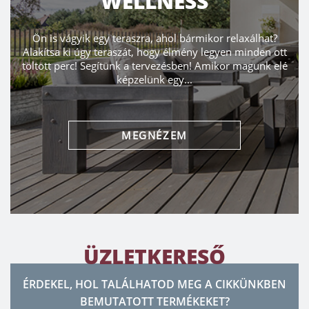
WELLNESS
Ön is vágyik egy teraszra, ahol bármikor relaxálhat?
Alakítsa ki úgy teraszát, hogy élmény legyen minden ott
töltött perc! Segítünk a tervezésben! Amikor magunk elé
képzelünk egy...
MEGNÉZEM
ÜZLETKERESŐ
ÉRDEKEL, HOL TALÁLHATOD MEG A CIKKÜNKBEN
BEMUTATOTT TERMÉKEKET?