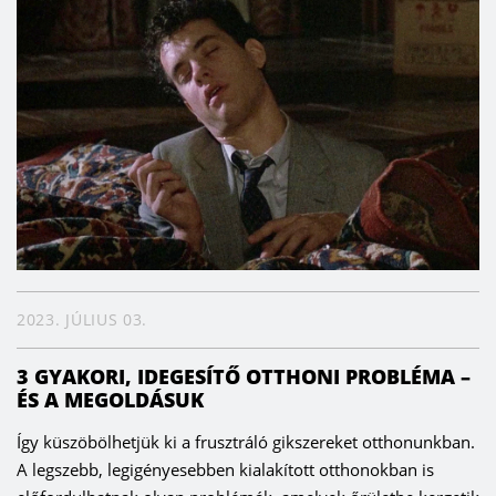
2023. JÚLIUS 03.
3 GYAKORI, IDEGESÍTŐ OTTHONI PROBLÉMA –
ÉS A MEGOLDÁSUK
Így küszöbölhetjük ki a frusztráló gikszereket otthonunkban.
A legszebb, legigényesebben kialakított otthonokban is