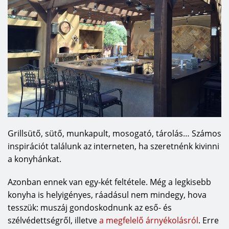
Grillsütő, sütő, munkapult, mosogató, tárolás… Számos
inspirációt találunk az interneten, ha szeretnénk kivinni
a konyhánkat.
Azonban ennek van egy-két feltétele. Még a legkisebb
konyha is helyigényes, ráadásul nem mindegy, hova
tesszük: muszáj gondoskodnunk az eső- és
szélvédettségről, illetve
a megfelelő árnyékolásról
. Erre