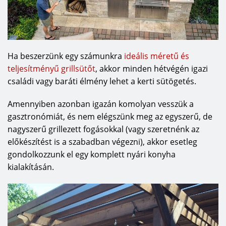
Ha beszerzünk egy számunkra
ideális méretű és
teljesítményű grillsütőt
, akkor minden hétvégén igazi
családi vagy baráti élmény lehet a kerti sütögetés.
Amennyiben azonban igazán komolyan vesszük a
gasztronómiát, és nem elégszünk meg az egyszerű, de
nagyszerű grillezett fogásokkal (vagy szeretnénk az
előkészítést is a szabadban végezni), akkor esetleg
gondolkozzunk el egy komplett nyári konyha
kialakításán.