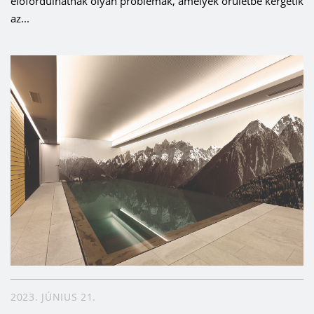
előfordulhatnak olyan problémák, amelyek őrületbe kergetik
az...
2023. JÚNIUS 21.