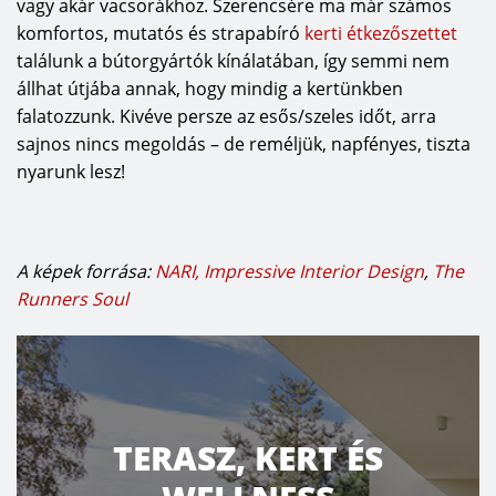
vagy akár vacsorákhoz. Szerencsére ma már számos
komfortos, mutatós és strapabíró
kerti étkezőszettet
találunk a bútorgyártók kínálatában, így semmi nem
állhat útjába annak, hogy mindig a kertünkben
falatozzunk. Kivéve persze az esős/szeles időt, arra
sajnos nincs megoldás – de reméljük, napfényes, tiszta
nyarunk lesz!
A képek forrása:
NARI
, Impressive Interior Design
,
The
Runners Soul
TERASZ, KERT ÉS