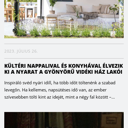
2023. JÚLIUS 26.
KÜLTÉRI NAPPALIVAL ÉS KONYHÁVAL ÉLVEZIK
KI A NYARAT A GYÖNYÖRŰ VIDÉKI HÁZ LAKÓI
Inspiráló svéd nyári idill, ha több időt töltenénk a szabad
levegőn. Ha kellemes, napsütéses idő van, az ember
szívesebben tölti kint az idejét, mint a négy fal között –...