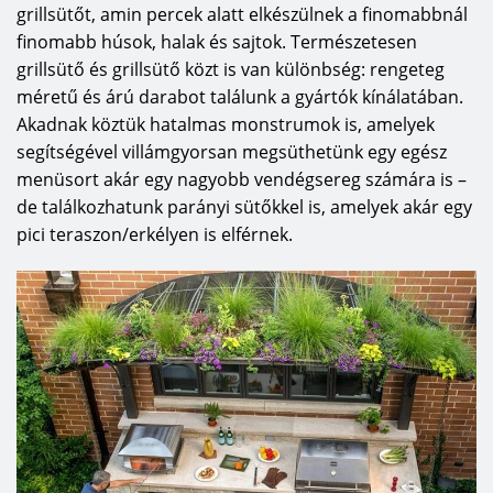
grillsütőt, amin percek alatt elkészülnek a finomabbnál
finomabb húsok, halak és sajtok. Természetesen
grillsütő és grillsütő közt is van különbség: rengeteg
méretű és árú darabot találunk a gyártók kínálatában.
Akadnak köztük hatalmas monstrumok is, amelyek
segítségével villámgyorsan megsüthetünk egy egész
menüsort akár egy nagyobb vendégsereg számára is –
de találkozhatunk parányi sütőkkel is, amelyek akár egy
pici teraszon/erkélyen is elférnek.