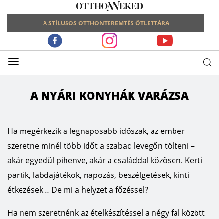
A STÍLUSOS OTTHONTEREMTÉS ÖTLETTÁRA
≡
A NYÁRI KONYHÁK VARÁZSA
Ha megérkezik a legnaposabb időszak, az ember
szeretne minél több időt a szabad levegőn tölteni –
akár egyedül pihenve, akár a családdal közösen. Kerti
partik, labdajátékok, napozás, beszélgetések, kinti
étkezések… De mi a helyzet a főzéssel?
Ha nem szeretnénk az ételkészítéssel a négy fal között