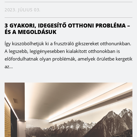
2023. JÚLIUS 03.
3 GYAKORI, IDEGESÍTŐ OTTHONI PROBLÉMA –
ÉS A MEGOLDÁSUK
Így küszöbölhetjük ki a frusztráló gikszereket otthonunkban.
A legszebb, legigényesebben kialakított otthonokban is
előfordulhatnak olyan problémák, amelyek őrületbe kergetik
az...