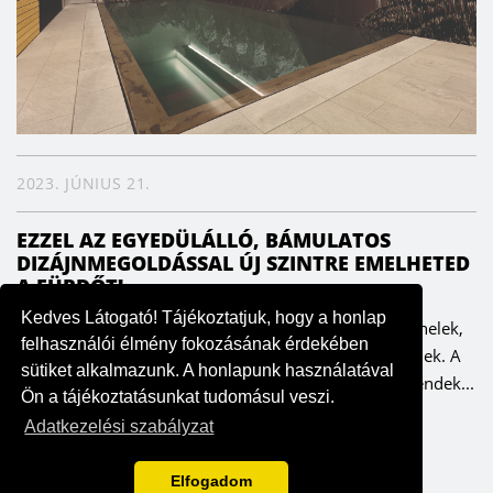
2023. JÚNIUS 21.
EZZEL AZ EGYEDÜLÁLLÓ, BÁMULATOS
DIZÁJNMEGOLDÁSSAL ÚJ SZINTRE EMELHETED
A FÜRDŐT!
Kedves Látogató! Tájékoztatjuk, hogy a honlap
Innovatív technológiával készülnek a lenyűgöző falpanelek,
felhasználói élmény fokozásának érdekében
amelyek a vizes helyiségekben is tökéletesen működnek. A
sütiket alkalmazunk. A honlapunk használatával
LICO két elképesztő falpanel-kollekciója a legújabb trendek...
Ön a tájékoztatásunkat tudomásul veszi.
Adatkezelési szabályzat
Elfogadom