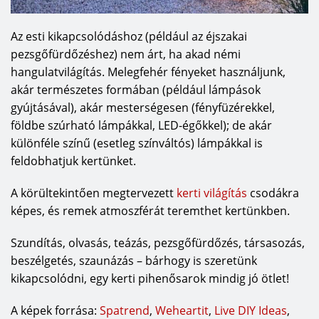
Az esti kikapcsolódáshoz (például az éjszakai
pezsgőfürdőzéshez) nem árt, ha akad némi
hangulatvilágítás. Melegfehér fényeket használjunk,
akár természetes formában (például lámpások
gyújtásával), akár mesterségesen (fényfüzérekkel,
földbe szúrható lámpákkal, LED-égőkkel); de akár
különféle színű (esetleg színváltós) lámpákkal is
feldobhatjuk kertünket.
A körültekintően megtervezett
kerti világítás
csodákra
képes, és remek atmoszférát teremthet kertünkben.
Szundítás, olvasás, teázás, pezsgőfürdőzés, társasozás,
beszélgetés, szaunázás – bárhogy is szeretünk
kikapcsolódni, egy kerti pihenősarok mindig jó ötlet!
A képek forrása:
Spatrend
,
Weheartit
,
Live DIY Ideas
,