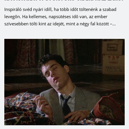
Inspiráló svéd nyári idill, ha több időt töltenénk a szabad
levegőn. Ha kellemes, napsütéses idő van, az ember
szívesebben tölti kint az idejét, mint a négy fal között –...