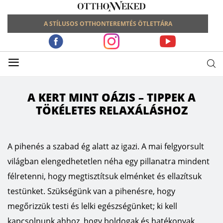
A STÍLUSOS OTTHONTEREMTÉS ÖTLETTÁRA
≡
A KERT MINT OÁZIS – TIPPEK A
TÖKÉLETES RELAXÁLÁSHOZ
A pihenés a szabad ég alatt az igazi. A mai felgyorsult
világban elengedhetetlen néha egy pillanatra mindent
félretenni, hogy megtisztítsuk elménket és ellazítsuk
testünket. Szükségünk van a pihenésre, hogy
megőrizzük testi és lelki egészségünket; ki kell
kapcsolnunk ahhoz, hogy boldogak és hatékonyak