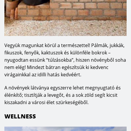
Vegyük magunkat körül a természettel! Pálmák, jukkák,
fikuszok, fenyők, kaktuszok és különféle bokrok –
nyugodtan essünk “túlzásokba”, hiszen növényből soha
nem elég! Mindezt bátran egészítsük ki kedvenc
virágainkkal az idilli hatás kedvéért.
A növények látványa egyszerre lehet megnyugtató és
élénkítő; tisztítják a levegőt, és a sok zöld segít kicsit
kiszakadni a városi élet szürkeségéből.
WELLNESS