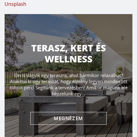
Unsplash
TERASZ, KERT ÉS
WELLNESS
Ön is vágyik egy teraszra, ahol bármikor relaxálhat?
Alakítsa ki úgy teraszát, hogy élmény legyen minden ott
töltött perc! Segítünk a tervezésben! Amikor magunk elé
képzelünk egy...
MEGNÉZEM