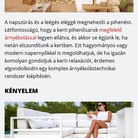
A napszúrás és a leégés eléggé megnehezíti a pihenést.
Létfontosságú, hogy a kerti pihenősarok
megfelelő
árnyékolással
legyen ellátva, és akkor se égjünk le, ha
netán elszundítunk a kertben. Ezt hagyományos vagy
modern napernyőkkel is megoldhatjuk, de ha igazán
komolyan gondoljuk a kerti relaxációt, érdemes
elgondolkodni egy komplex árnyékolástechnikai
rendszer kiépítésén.
KÉNYELEM