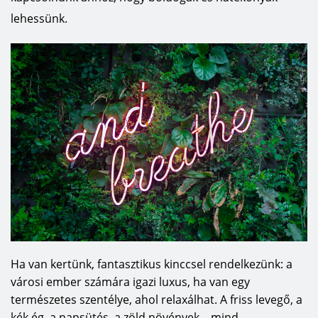
lehessünk.
Ha van kertünk, fantasztikus kinccsel rendelkezünk: a
városi ember számára igazi luxus, ha van egy
természetes szentélye, ahol relaxálhat. A friss levegő, a
kék ég, a napsütés, a zöld növények – mind