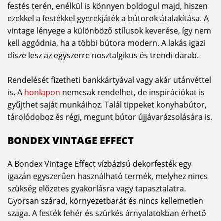
festés terén, enélkül is könnyen boldogul majd, hiszen
ezekkel a festékkel gyerekjáték a bútorok átalakítása. A
vintage lényege a különböző stílusok keverése, így nem
kell aggódnia, ha a többi bútora modern. A lakás igazi
dísze lesz az egyszerre nosztalgikus és trendi darab.
Rendelését fizetheti bankkártyával vagy akár utánvéttel
is.
A
honlapon
nemcsak rendelhet, de inspirációkat is
gyűjthet saját munkáihoz. Talál tippeket konyhabútor,
tárolódoboz és régi, megunt bútor újjávarázsolására is.
BONDEX VINTAGE EFFECT
A Bondex Vintage Effect vízbázisú dekorfesték egy
igazán egyszerűen használható termék, melyhez nincs
szükség előzetes gyakorlásra vagy tapasztalatra.
Gyorsan szárad, környezetbarát és nincs kellemetlen
szaga. A festék fehér és szürkés árnyalatokban érhető