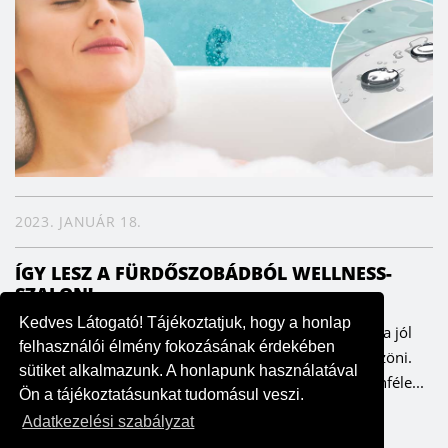
2023. JANUÁR 18.
ÍGY LESZ A FÜRDŐSZOBÁDBÓL WELLNESS-
SZALON!
Kedves Látogató! Tájékoztatjuk, hogy a honlap
Minden nap tökéletes masszázsélményt kaphatunk, ha jól
felhasználói élmény fokozásának érdekében
választunk – ezt pedig a testünk és lelkünk is megköszöni.
sütiket alkalmazunk. A honlapunk használatával
Már az ókori Rómában nagy hagyománya volt a különféle...
Ön a tájékoztatásunkat tudomásul veszi.
Adatkezelési szabályzat