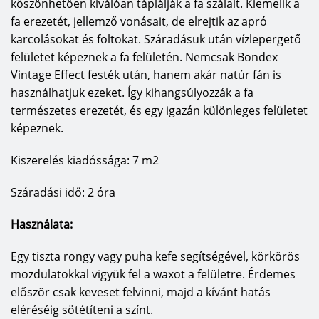
köszönhetően kiválóan táplálják a fa szálait. Kiemelik a
fa erezetét, jellemző vonásait, de elrejtik az apró
karcolásokat és foltokat. Száradásuk után vízlepergető
felületet képeznek a fa felületén. Nemcsak Bondex
Vintage Effect festék után, hanem akár natúr fán is
használhatjuk ezeket. Így kihangsúlyozzák a fa
természetes erezetét, és egy igazán különleges felületet
képeznek.
Kiszerelés kiadóssága: 7 m2
Száradási idő: 2 óra
Használata:
Egy tiszta rongy vagy puha kefe segítségével, körkörös
mozdulatokkal vigyük fel a waxot a felületre. Érdemes
először csak keveset felvinni, majd a kívánt hatás
eléréséig sötétíteni a színt.