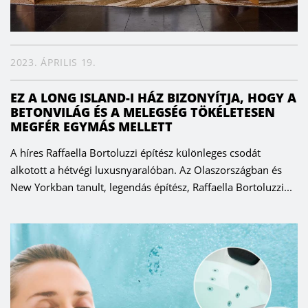
2023. ÁPRILIS 19.
EZ A LONG ISLAND-I HÁZ BIZONYÍTJA, HOGY A
BETONVILÁG ÉS A MELEGSÉG TÖKÉLETESEN
MEGFÉR EGYMÁS MELLETT
A híres Raffaella Bortoluzzi építész különleges csodát
alkotott a hétvégi luxusnyaralóban. Az Olaszországban és
New Yorkban tanult, legendás építész, Raffaella Bortoluzzi...