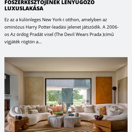
FŐSZERKESZTŐJÉNEK LENYŰGÖZŐ
LUXUSLAKÁSA
Ez az a különleges New York-i otthon, amelyben az
ominózus Harry Potter-leadási jelenet játszódik. A 2006-
os Az ördög Pradát visel (The Devil Wears Prada )című
vígjáték rögtön a...