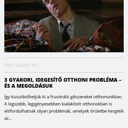
2023. JÚLIUS 03.
3 GYAKORI, IDEGESÍTŐ OTTHONI PROBLÉMA –
ÉS A MEGOLDÁSUK
Így küszöbölhetjük ki a frusztráló gikszereket otthonunkban.
A legszebb, legigényesebben kialakított otthonokban is
előfordulhatnak olyan problémák, amelyek őrületbe kergetik
az...