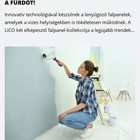
A FÜRDŐT!
Innovatív technológiával készülnek a lenyűgöző falpanelek,
amelyek a vizes helyiségekben is tökéletesen működnek. A
LICO két elképesztő falpanel-kollekciója a legújabb trendek...