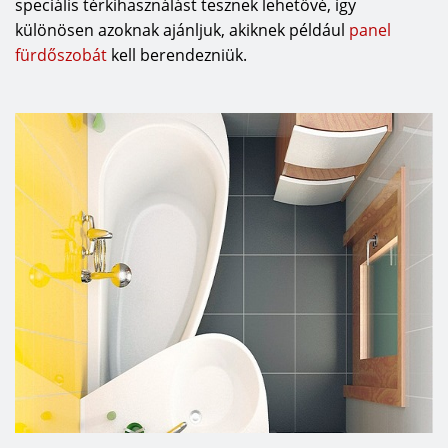
speciális térkihasználást tesznek lehetővé, így
különösen azoknak ajánljuk, akiknek például
panel
fürdőszobát
kell berendezniük.