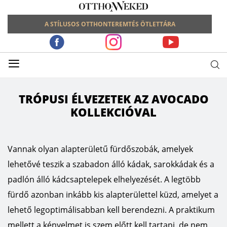
A STÍLUSOS OTTHONTEREMTÉS ÖTLETTÁRA
≡
TRÓPUSI ÉLVEZETEK AZ AVOCADO
KOLLEKCIÓVAL
Vannak olyan alapterületű fürdőszobák, amelyek
lehetővé teszik a szabadon álló kádak, sarokkádak és a
padlón álló kádcsaptelepek elhelyezését. A legtöbb
fürdő azonban inkább kis alapterülettel küzd, amelyet a
lehető legoptimálisabban kell berendezni. A praktikum
mellett a kényelmet is szem előtt kell tartani, de nem