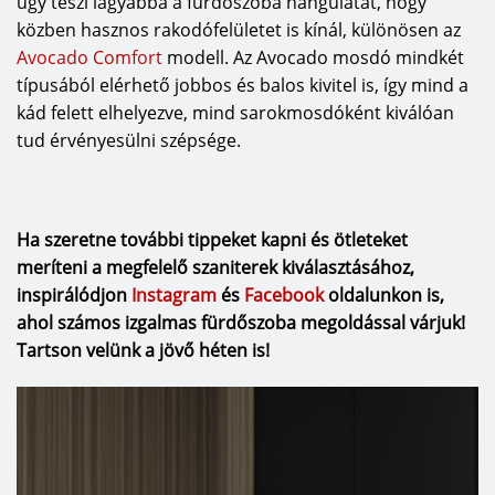
úgy teszi lágyabbá a fürdőszoba hangulatát, hogy
közben hasznos rakodófelületet is kínál, különösen az
Avocado
Comfort
modell. Az Avocado mosdó mindkét
típusából elérhető jobbos és balos kivitel is, így mind a
kád felett elhelyezve, mind sarokmosdóként kiválóan
tud érvényesülni szépsége.
Ha szeretne további tippeket kapni és ötleteket
meríteni a megfelelő szaniterek kiválasztásához,
inspirálódjon
Instagram
és
Facebook
oldalunkon is,
ahol számos izgalmas fürdőszoba megoldással várjuk!
Tartson velünk a jövő héten is!