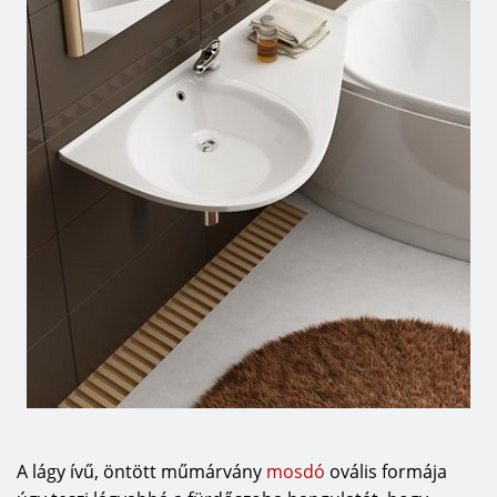
A lágy ívű, öntött műmárvány
mosdó
ovális formája