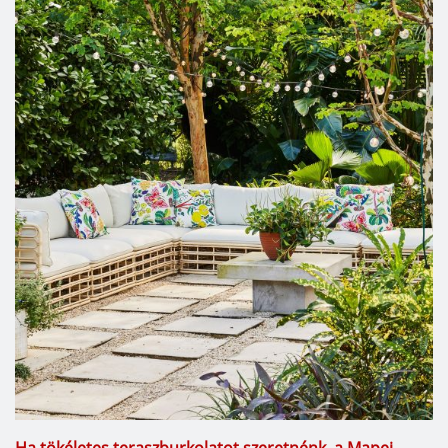
Ha tökéletes teraszburkolatot szeretnénk, a Mapei