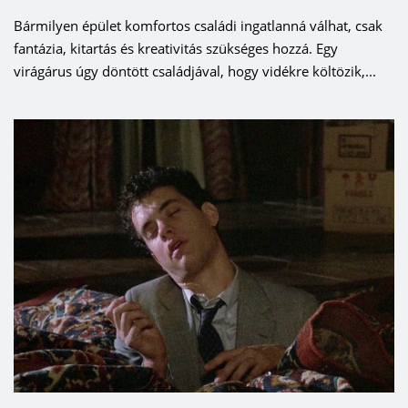
Bármilyen épület komfortos családi ingatlanná válhat, csak
fantázia, kitartás és kreativitás szükséges hozzá. Egy
virágárus úgy döntött családjával, hogy vidékre költözik,...