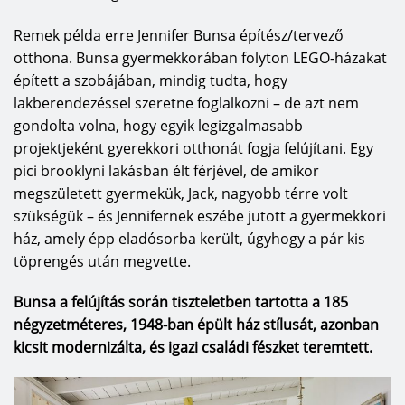
Remek példa erre Jennifer Bunsa építész/tervező
otthona. Bunsa gyermekkorában folyton LEGO-házakat
épített a szobájában, mindig tudta, hogy
lakberendezéssel szeretne foglalkozni – de azt nem
gondolta volna, hogy egyik legizgalmasabb
projektjeként gyerekkori otthonát fogja felújítani. Egy
pici brooklyni lakásban élt férjével, de amikor
megszületett gyermekük, Jack, nagyobb térre volt
szükségük – és Jennifernek eszébe jutott a gyermekkori
ház, amely épp eladósorba került, úgyhogy a pár kis
töprengés után megvette.
Bunsa a felújítás során tiszteletben tartotta a 185
négyzetméteres, 1948-ban épült ház stílusát, azonban
kicsit modernizálta, és igazi családi fészket teremtett.