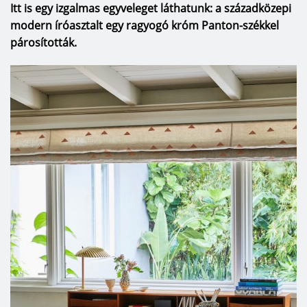
Itt is egy izgalmas egyveleget láthatunk: a századközepi
modern íróasztalt egy ragyogó króm Panton-székkel
párosították.