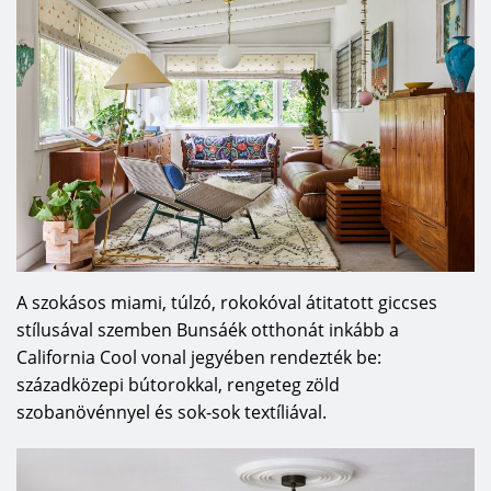
A szokásos miami, túlzó, rokokóval átitatott giccses
stílusával szemben Bunsáék otthonát inkább a
California Cool vonal jegyében rendezték be:
századközepi bútorokkal, rengeteg zöld
szobanövénnyel és sok-sok textíliával.