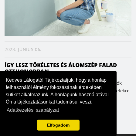
2023. JÚNIUS 06.
ÍGY LESZ TÖKÉLETES ÉS ÁLOMSZÉP FALAD
OTTHONODBAN
Kedves Látogató! Tájékoztatjuk, hogy a honlap
A falak meghatározzák az enteriőrt, ezáltal pedig a lakók
felhasználói élmény fokozásának érdekében
hangulatát is. Fontos ezért, hogy odafigyeljünk a részletekre
sütiket alkalmazunk. A honlapunk használatával
– szerencsére költség- és időhatékonyan is ki lehet...
Ön a tájékoztatásunkat tudomásul veszi.
Adatkezelési szabályzat
Elfogadom