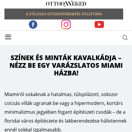
A STÍLUSOS OTTHONTEREMTÉS ÖTLETTÁRA
≡
SZÍNEK ÉS MINTÁK KAVALKÁDJA –
NÉZZ BE EGY VARÁZSLATOS MIAMI
HÁZBA!
Miamiról sokaknak a hatalmas, túlspilázott, sokszor
csicsás villák ugranak be vagy a hipermodern, kortárs
minimalizmus jegyében fogant építészeti csodák – de a
floridai város építészete és lakberendezése hálistennek
ennél sokkal izgalmasabb.