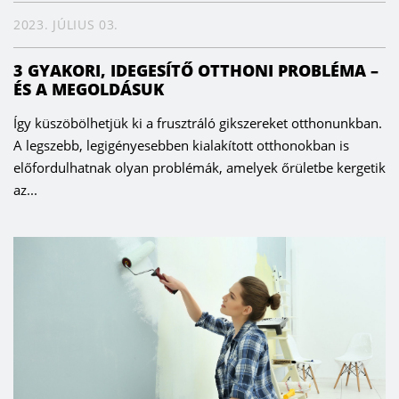
2023. JÚLIUS 03.
3 GYAKORI, IDEGESÍTŐ OTTHONI PROBLÉMA –
ÉS A MEGOLDÁSUK
Így küszöbölhetjük ki a frusztráló gikszereket otthonunkban.
A legszebb, legigényesebben kialakított otthonokban is
előfordulhatnak olyan problémák, amelyek őrületbe kergetik
az...