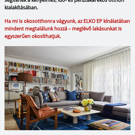
segítenek a kényelmes, idő- és pénztakarékos otthon
kialakításában.
Ha mi is okosotthonra vágyunk, az ELKO EP kínálatában
mindent megtalálunk hozzá – meglévő lakásunkat is
egyszerűen okosíthatjuk.