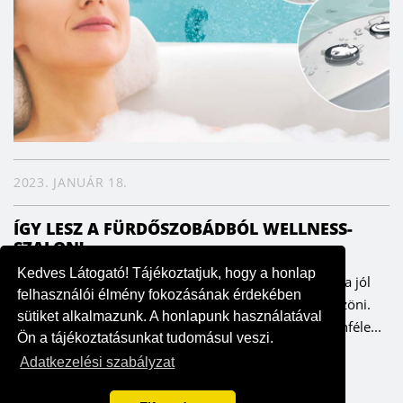
2023. JANUÁR 18.
ÍGY LESZ A FÜRDŐSZOBÁDBÓL WELLNESS-
SZALON!
Kedves Látogató! Tájékoztatjuk, hogy a honlap
Minden nap tökéletes masszázsélményt kaphatunk, ha jól
felhasználói élmény fokozásának érdekében
választunk – ezt pedig a testünk és lelkünk is megköszöni.
sütiket alkalmazunk. A honlapunk használatával
Már az ókori Rómában nagy hagyománya volt a különféle...
Ön a tájékoztatásunkat tudomásul veszi.
Adatkezelési szabályzat