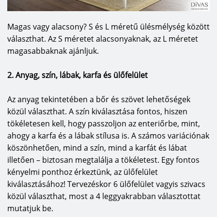
Magas vagy alacsony? S és L méretű ülésmélység között
választhat. Az S méretet alacsonyaknak, az L méretet
magasabbaknak ajánljuk.
2. Anyag, szín, lábak, karfa és ülőfelület
Az anyag tekintetében a bőr és szövet lehetőségek
közül választhat. A szín kiválasztása fontos, hiszen
tökéletesen kell, hogy passzoljon az enteriőrbe, mint,
ahogy a karfa és a lábak stílusa is. A számos variációnak
köszönhetően, mind a szín, mind a karfát és lábat
illetően – biztosan megtalálja a tökéletest. Egy fontos
kényelmi ponthoz érkeztünk, az ülőfelület
kiválasztásához! Tervezéskor 6 ülőfelület vagyis szivacs
közül választhat, most a 4 leggyakrabban választottat
mutatjuk be.