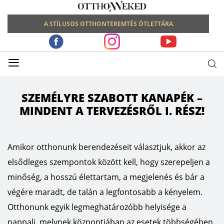
A STÍLUSOS OTTHONTEREMTÉS ÖTLETTÁRA
≡
SZEMÉLYRE SZABOTT KANAPÉK –
MINDENT A TERVEZÉSRŐL I. RÉSZ!
Amikor otthonunk berendezéseit választjuk, akkor az
elsődleges szempontok között kell, hogy szerepeljen a
minőség, a hosszú élettartam, a megjelenés és bár a
végére maradt, de talán a legfontosabb a kényelem.
Otthonunk egyik legmeghatározóbb helyisége a
nappali, melynek központjában az esetek többségében