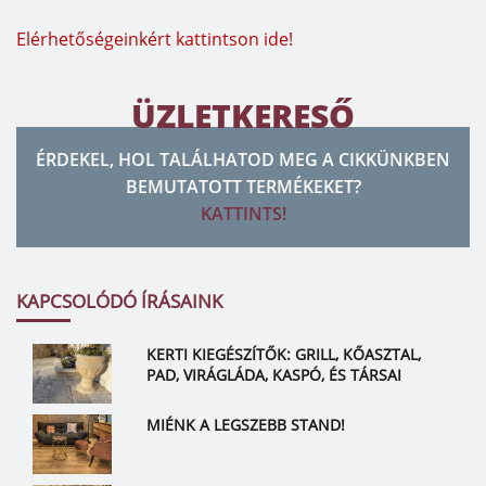
Elérhetőségeinkért kattintson ide!
ÜZLETKERESŐ
ÉRDEKEL, HOL TALÁLHATOD MEG A CIKKÜNKBEN
BEMUTATOTT TERMÉKEKET?
KATTINTS!
KAPCSOLÓDÓ ÍRÁSAINK
KERTI KIEGÉSZÍTŐK: GRILL, KŐASZTAL,
PAD, VIRÁGLÁDA, KASPÓ, ÉS TÁRSAI
MIÉNK A LEGSZEBB STAND!