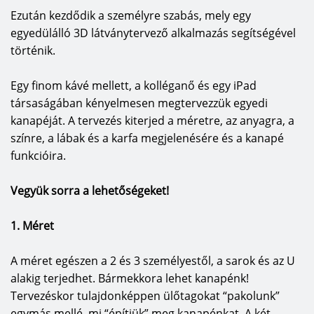
Ezután kezdődik a személyre szabás, mely egy
egyedülálló 3D látványtervező alkalmazás segítségével
történik.
Egy finom kávé mellett, a kolléganő és egy iPad
társaságában kényelmesen megtervezzük egyedi
kanapéját. A tervezés kiterjed a méretre, az anyagra, a
színre, a lábak és a karfa megjelenésére és a kanapé
funkcióira.
Vegyük sorra a lehetőségeket!
1. Méret
A méret egészen a 2 és 3 személyestől, a sarok és az U
alakig terjedhet. Bármekkora lehet kanapénk!
Tervezéskor tulajdonképpen ülőtagokat “pakolunk”
egymás mellé, mi “építjük” meg kanapénkat. A két