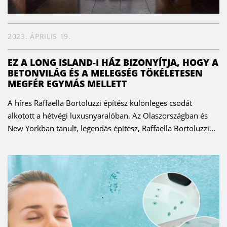
2023. ÁPRILIS 19.
EZ A LONG ISLAND-I HÁZ BIZONYÍTJA, HOGY A
BETONVILÁG ÉS A MELEGSÉG TÖKÉLETESEN
MEGFÉR EGYMÁS MELLETT
A híres Raffaella Bortoluzzi építész különleges csodát
alkotott a hétvégi luxusnyaralóban. Az Olaszországban és
New Yorkban tanult, legendás építész, Raffaella Bortoluzzi...