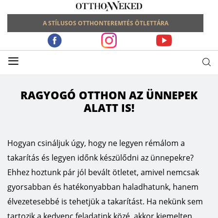
A STÍLUSOS OTTHONTEREMTÉS ÖTLETTÁRA
≡
RAGYOGÓ OTTHON AZ ÜNNEPEK
ALATT IS!
Hogyan csináljuk úgy, hogy ne legyen rémálom a
takarítás és legyen időnk készülődni az ünnepekre?
Ehhez hoztunk pár jól bevált ötletet, amivel nemcsak
gyorsabban és hatékonyabban haladhatunk, hanem
élvezetesebbé is tehetjük a takarítást. Ha nekünk sem
tartozik a kedvenc feladatink közé, akkor kiemelten