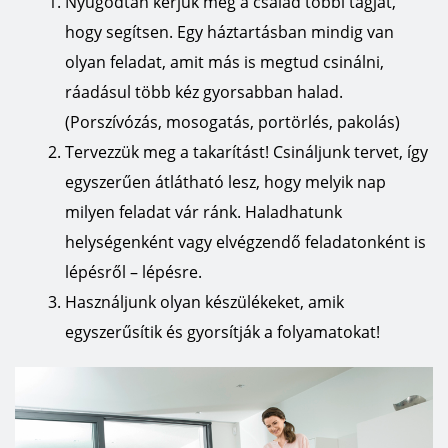
Nyugodtan kérjük meg a család többi tagját,
hogy segítsen. Egy háztartásban mindig van
olyan feladat, amit más is megtud csinálni,
ráadásul több kéz gyorsabban halad.
(Porszívózás, mosogatás, portörlés, pakolás)
Tervezzük meg a takarítást! Csináljunk tervet, így
egyszerűen átlátható lesz, hogy melyik nap
milyen feladat vár ránk. Haladhatunk
helységenként vagy elvégzendő feladatonként is
lépésről – lépésre.
Használjunk olyan készülékeket, amik
egyszerűsítik és gyorsítják a folyamatokat!