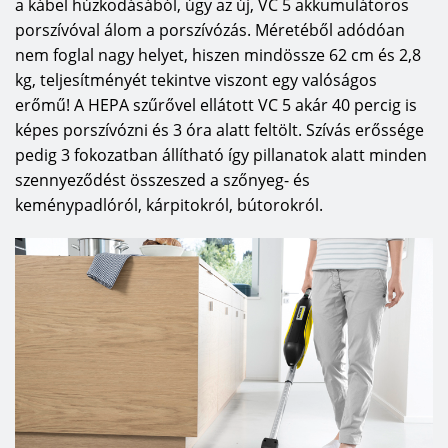
a kábel húzkodásából, úgy az új, VC 5 akkumulátoros
porszívóval álom a porszívózás. Méretéből adódóan
nem foglal nagy helyet, hiszen mindössze 62 cm és 2,8
kg, teljesítményét tekintve viszont egy valóságos
erőmű! A HEPA szűrővel ellátott VC 5 akár 40 percig is
képes porszívózni és 3 óra alatt feltölt. Szívás erőssége
pedig 3 fokozatban állítható így pillanatok alatt minden
szennyeződést összeszed a szőnyeg- és
keménypadlóról, kárpitokról, bútorokról.