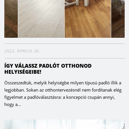
2022. ÁPRILIS 26.
ÍGY VÁLASSZ PADLÓT OTTHONOD
HELYISÉGEIBE!
Összeszedtük, melyik helyiségbe milyen típusú padló illik a
legjobban. Sokan az otthontervezésnél nem fordítanak elég
figyelmet a padlóválasztásra: a koncepció csupán annyi,
hogy a...