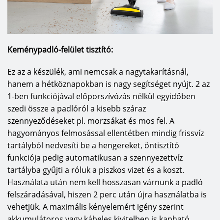
Keménypadló-felület tisztító:
Ez az a készülék, ami nemcsak a nagytakarításnál,
hanem a hétköznapokban is nagy segítséget nyújt. 2 az
1-ben funkciójával előporszívózás nélkül egyidőben
szedi össze a padlóról a kisebb száraz
szennyeződéseket pl. morzsákat és mos fel. A
hagyományos felmosással ellentétben mindig frissvíz
tartályból nedvesíti be a hengereket, öntisztító
funkciója pedig automatikusan a szennyezettvíz
tartályba gyűjti a róluk a piszkos vizet és a koszt.
Használata után nem kell hosszasan várnunk a padló
felszáradásával, hiszen 2 perc után újra használatba is
vehetjük. A maximális kényelemért igény szerint
akkumulátoros vagy kábeles kivitelben is kapható.