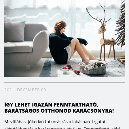
2021. DECEMBER 09.
ÍGY LEHET IGAZÁN FENNTARTHATÓ,
BARÁTSÁGOS OTTHONOD KARÁCSONYRA!
Mezítlábas, jókedvű futkorászás a lakásban. Izgatott
ajándékbontás a karácsonyfa alatt ülve. Fenntartható, zöld