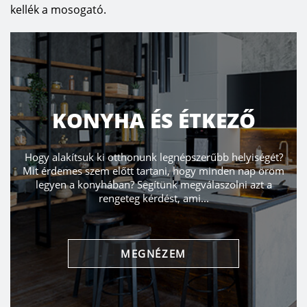
kellék a mosogató.
KONYHA ÉS ÉTKEZŐ
Hogy alakítsuk ki otthonunk legnépszerűbb helyiségét?
Mit érdemes szem előtt tartani, hogy minden nap öröm
legyen a konyhában? Segítünk megválaszolni azt a
rengeteg kérdést, ami...
MEGNÉZEM