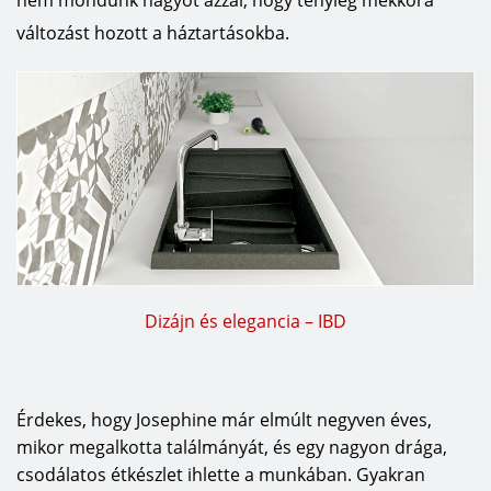
nem mondunk nagyot azzal, hogy tényleg mekkora
változást hozott a háztartásokba.
Dizájn és elegancia – IBD
Érdekes, hogy Josephine már elmúlt negyven éves,
mikor megalkotta találmányát, és egy nagyon drága,
csodálatos étkészlet ihlette a munkában. Gyakran