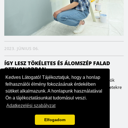
2023. JÚNIUS 06.
ÍGY LESZ TÖKÉLETES ÉS ÁLOMSZÉP FALAD
OTTHONODBAN
Kedves Látogató! Tájékoztatjuk, hogy a honlap
A falak meghatározzák az enteriőrt, ezáltal pedig a lakók
felhasználói élmény fokozásának érdekében
hangulatát is. Fontos ezért, hogy odafigyeljünk a részletekre
sütiket alkalmazunk. A honlapunk használatával
– szerencsére költség- és időhatékonyan is ki lehet...
Ön a tájékoztatásunkat tudomásul veszi.
Adatkezelési szabályzat
Elfogadom