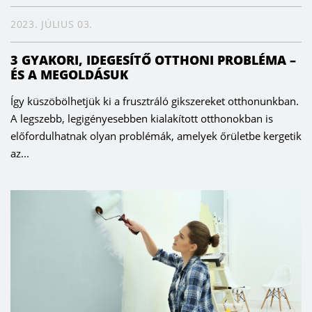
2023. JÚLIUS 03.
3 GYAKORI, IDEGESÍTŐ OTTHONI PROBLÉMA –
ÉS A MEGOLDÁSUK
Így küszöbölhetjük ki a frusztráló gikszereket otthonunkban.
A legszebb, legigényesebben kialakított otthonokban is
előfordulhatnak olyan problémák, amelyek őrületbe kergetik
az...