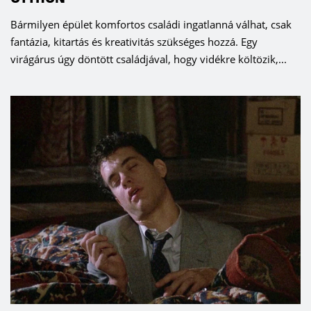
Bármilyen épület komfortos családi ingatlanná válhat, csak
fantázia, kitartás és kreativitás szükséges hozzá. Egy
virágárus úgy döntött családjával, hogy vidékre költözik,...