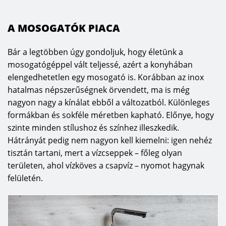
A MOSOGATÓK PIACA
Bár a legtöbben úgy gondoljuk, hogy életünk a
mosogatógéppel vált teljessé, azért a konyhában
elengedhetetlen egy mosogató is. Korábban az inox
hatalmas népszerűségnek örvendett, ma is még
nagyon nagy a kínálat ebből a változatból. Különleges
formákban és sokféle méretben kapható. Előnye, hogy
szinte minden stílushoz és színhez illeszkedik.
Hátrányát pedig nem nagyon kell kiemelni: igen nehéz
tisztán tartani, mert a vízcseppek – főleg olyan
területen, ahol vízköves a csapvíz – nyomot hagynak
felületén.