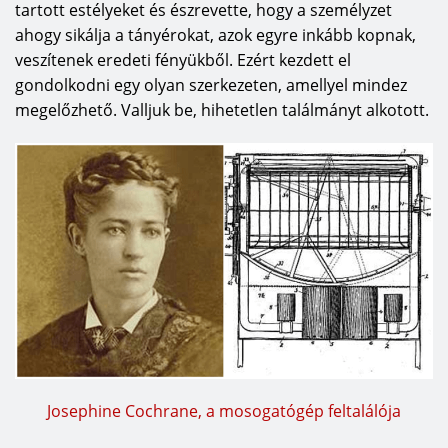
tartott estélyeket és észrevette, hogy a személyzet
ahogy sikálja a tányérokat, azok egyre inkább kopnak,
veszítenek eredeti fényükből. Ezért kezdett el
gondolkodni egy olyan szerkezeten, amellyel mindez
megelőzhető. Valljuk be, hihetetlen találmányt alkotott.
Josephine Cochrane, a mosogatógép feltalálója