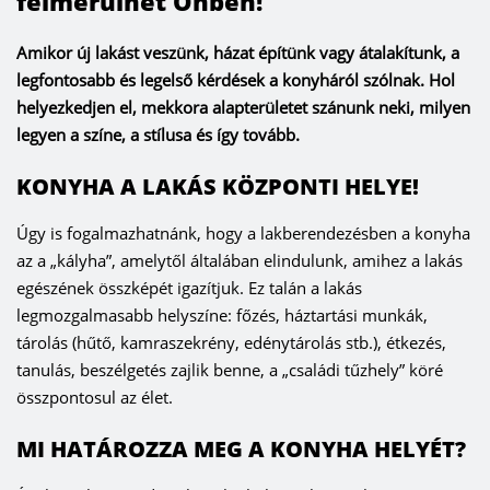
felmerülhet Önben!
Amikor új lakást veszünk, házat építünk vagy átalakítunk, a
legfontosabb és legelső kérdések a konyháról szólnak. Hol
helyezkedjen el, mekkora alapterületet szánunk neki, milyen
legyen a színe, a stílusa és így tovább.
KONYHA A LAKÁS KÖZPONTI HELYE!
Úgy is fogalmazhatnánk, hogy a lakberendezésben a konyha
az a „kályha”, amelytől általában elindulunk, amihez a lakás
egészének összképét igazítjuk. Ez talán a lakás
legmozgalmasabb helyszíne: főzés, háztartási munkák,
tárolás (hűtő, kamraszekrény, edénytárolás stb.), étkezés,
tanulás, beszélgetés zajlik benne, a „családi tűzhely” köré
összpontosul az élet.
MI HATÁROZZA MEG A KONYHA HELYÉT?