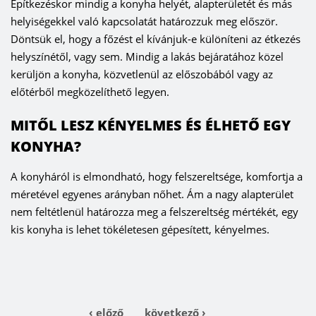
Építkezéskor mindig a konyha helyét, alapterületét és más
helyiségekkel való kapcsolatát határozzuk meg először.
Döntsük el, hogy a főzést el kívánjuk-e különíteni az étkezés
helyszínétől, vagy sem. Mindig a lakás bejáratához közel
kerüljön a konyha, közvetlenül az előszobából vagy az
előtérből megközelíthető legyen.
MITŐL LESZ KÉNYELMES ÉS ÉLHETŐ EGY
KONYHA?
A konyháról is elmondható, hogy felszereltsége, komfortja a
méretével egyenes arányban nőhet. Ám a nagy alapterület
nem feltétlenül határozza meg a felszereltség mértékét, egy
kis konyha is lehet tökéletesen gépesített, kényelmes.
‹
előző
következő
›