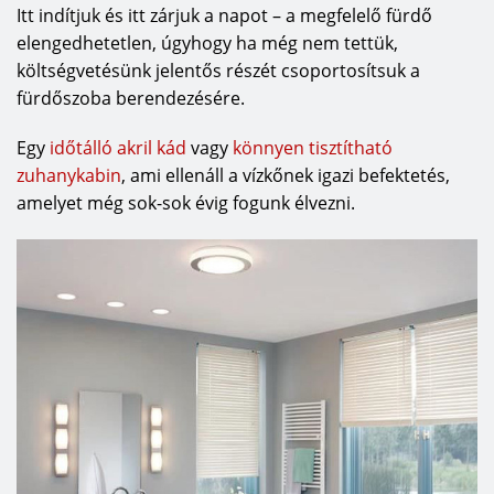
Itt indítjuk és itt zárjuk a napot – a megfelelő fürdő
elengedhetetlen, úgyhogy ha még nem tettük,
költségvetésünk jelentős részét csoportosítsuk a
fürdőszoba berendezésére.
Egy
időtálló akril kád
vagy
könnyen tisztítható
zuhanykabin
, ami ellenáll a vízkőnek igazi befektetés,
amelyet még sok-sok évig fogunk élvezni.