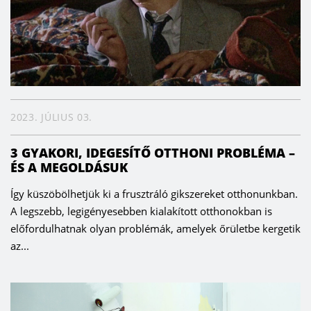
2023. JÚLIUS 03.
3 GYAKORI, IDEGESÍTŐ OTTHONI PROBLÉMA –
ÉS A MEGOLDÁSUK
Így küszöbölhetjük ki a frusztráló gikszereket otthonunkban.
A legszebb, legigényesebben kialakított otthonokban is
előfordulhatnak olyan problémák, amelyek őrületbe kergetik
az...