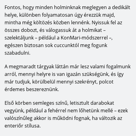
Fontos, hogy minden holminknak meglegyen a dedikált
helye, különben folyamatosan úgy érezzük majd,
mintha még költözés közben lennénk. Nyissuk fel az
összes dobozt, és válogassuk át a holmikat –
szelektáljunk – például a KonMari-módszerrel –,
egészen biztosan sok cuccunktól meg fogunk
szabadulni.
A megmaradt tárgyak láttán már lesz valami fogalmunk
arról, mennyi helyre is van igazán szükségünk, és így
már tudjuk, körülbelül mennyi szekrényt, polcot
érdemes beszereznünk.
Első körben semleges színű, letisztult darabokat
vegyünk, például a fehérrel nem lőhetünk mellé – ezek
valószínűleg akkor is működni fognak, ha változik az
enteriőr stílusa.