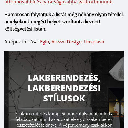
otthonosabbá és barátságosabbá válik otthonunk.
Hamarosan folytatjuk a listát még néhány olyan tétellel,
amelyeknek megéri helyet szorítani a kezdeti
költségvetési listán.
A képek forrása:
Eglo
,
Arezzo Design
,
Unsplash
LAKBERENDEZÉS,
LAKBERENDEZÉSI
STÍLUSOK
A lakberendezés komplex munkafolyamat, mind a
feladatokat, mind az azokat elvégző szakemberek
összetételét tekintve. A végeredmény csak akkor