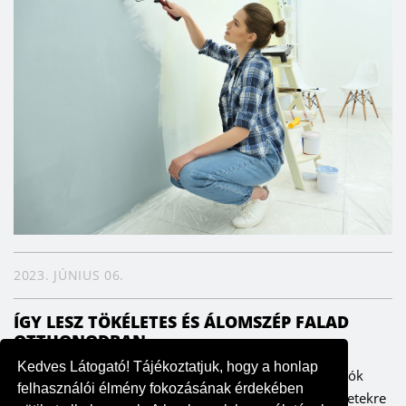
2023. JÚNIUS 06.
ÍGY LESZ TÖKÉLETES ÉS ÁLOMSZÉP FALAD
OTTHONODBAN
Kedves Látogató! Tájékoztatjuk, hogy a honlap
A falak meghatározzák az enteriőrt, ezáltal pedig a lakók
felhasználói élmény fokozásának érdekében
hangulatát is. Fontos ezért, hogy odafigyeljünk a részletekre