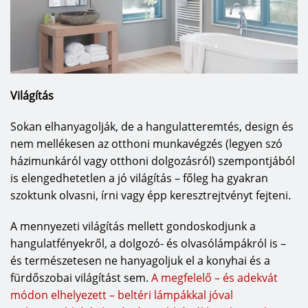
Világítás
Sokan elhanyagolják, de a hangulatteremtés, design és
nem mellékesen az otthoni munkavégzés (legyen szó
házimunkáról vagy otthoni dolgozásról) szempontjából
is elengedhetetlen a jó világítás – főleg ha gyakran
szoktunk olvasni, írni vagy épp keresztrejtvényt fejteni.
A mennyezeti világítás mellett gondoskodjunk a
hangulatfényekről, a dolgozó- és olvasólámpákról is –
és természetesen ne hanyagoljuk el a konyhai és a
fürdőszobai világítást sem.
A megfelelő – és adekvát
módon elhelyezett – beltéri lámpákkal jóval