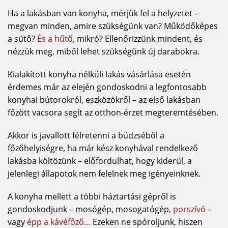
Ha a lakásban van konyha, mérjük fel a helyzetet –
megvan minden, amire szükségünk van? Működőképes
a sütő?
És a hűtő,
mikró? Ellenőrizzünk mindent, és
nézzük meg, miből lehet szükségünk új darabokra.
Kialakított konyha nélküli lakás vásárlása esetén
érdemes már az elején gondoskodni a legfontosabb
konyhai bútorokról, eszközökről – az első lakásban
főzött vacsora segít az otthon-érzet megteremtésében.
Akkor is javallott félretenni a büdzséből a
főzőhelyiségre, ha már kész konyhával rendelkező
lakásba költözünk – előfordulhat, hogy kiderül, a
jelenlegi állapotok nem felelnek meg igényeinknek.
A konyha mellett a többi háztartási gépről is
gondoskodjunk – mosógép, mosogatógép,
porszívó
–
vagy
épp a kávéfőző…
Ezeken ne spóroljunk, hiszen