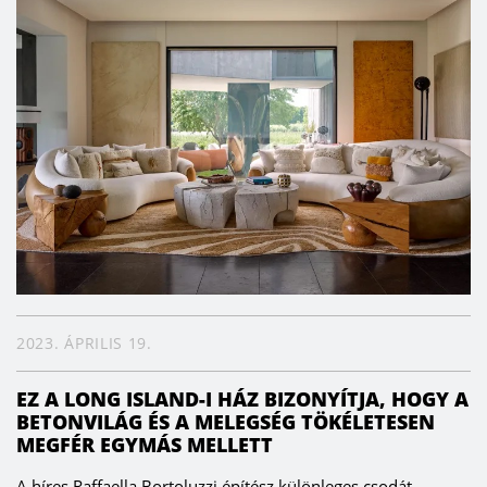
2023. ÁPRILIS 19.
EZ A LONG ISLAND-I HÁZ BIZONYÍTJA, HOGY A
BETONVILÁG ÉS A MELEGSÉG TÖKÉLETESEN
MEGFÉR EGYMÁS MELLETT
A híres Raffaella Bortoluzzi építész különleges csodát