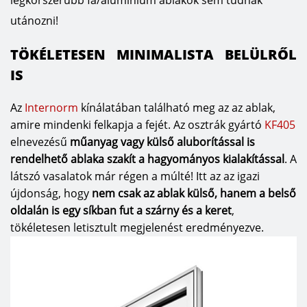
legkorszerűbb fa/alumínium ablakok sem tudnak
utánozni!
TÖKÉLETESEN MINIMALISTA BELÜLRŐL
IS
Az
Internorm
kínálatában található meg az az ablak,
amire mindenki felkapja a fejét. Az osztrák gyártó
KF405
elnevezésű
műanyag vagy külső aluborítással is
rendelhető ablaka szakít a hagyományos kialakítással
. A
látszó vasalatok már régen a múlté! Itt az az igazi
újdonság, hogy
nem csak az ablak külső, hanem a belső
oldalán is egy síkban fut a szárny és a keret
,
tökéletesen letisztult megjelenést eredményezve.