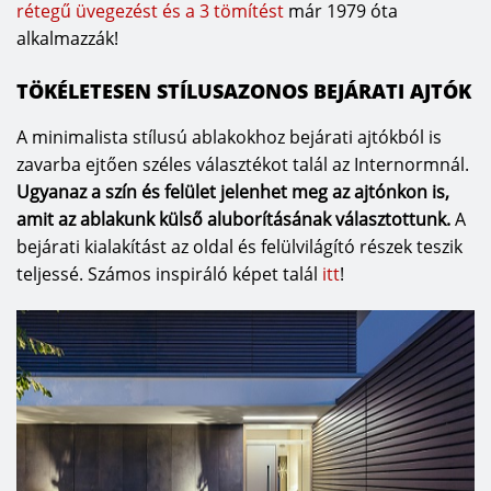
rétegű üvegezést és a 3 tömítést
már 1979 óta
alkalmazzák!
TÖKÉLETESEN STÍLUSAZONOS BEJÁRATI AJTÓK
A minimalista stílusú ablakokhoz bejárati ajtókból is
zavarba ejtően széles választékot talál az Internormnál.
Ugyanaz a szín és felület jelenhet meg az ajtónkon is,
amit az ablakunk külső aluborításának választottunk.
A
bejárati kialakítást az oldal és felülvilágító részek teszik
teljessé. Számos inspiráló képet talál
itt
!