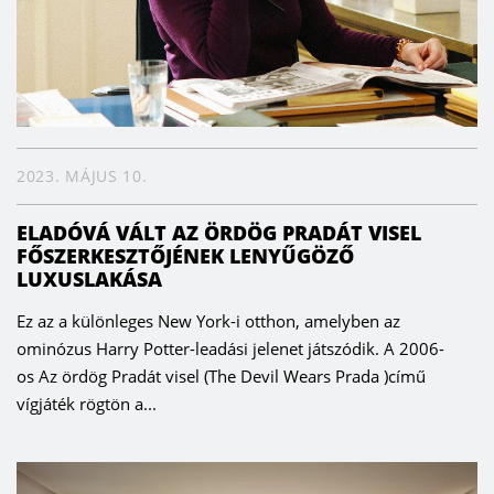
2023. MÁJUS 10.
ELADÓVÁ VÁLT AZ ÖRDÖG PRADÁT VISEL
FŐSZERKESZTŐJÉNEK LENYŰGÖZŐ
LUXUSLAKÁSA
Ez az a különleges New York-i otthon, amelyben az
ominózus Harry Potter-leadási jelenet játszódik. A 2006-
os Az ördög Pradát visel (The Devil Wears Prada )című
vígjáték rögtön a...