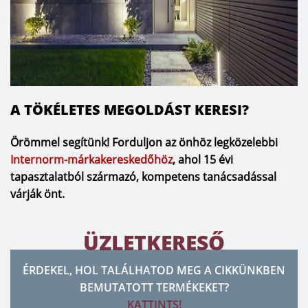
A TÖKÉLETES MEGOLDÁST KERESI?
Örömmel segítünk! Forduljon az önhöz legközelebbi
Internorm-márkakereskedőhöz
, ahol 15 évi
tapasztalatból származó, kompetens tanácsadással
várják önt.
ÜZLETKERESŐ
ÉRDEKEL, HOL TALÁLHATOD MEG A CIKKÜNKBEN
BEMUTATOTT TERMÉKEKET?
KATTINTS!