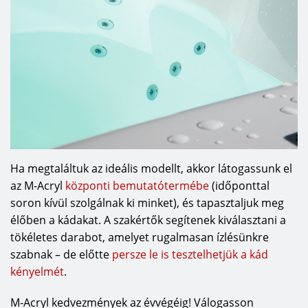
Ha megtaláltuk az ideális modellt, akkor látogassunk el
az M-Acryl
központi bemutatótermébe
(időponttal
soron kívül szolgálnak ki minket), és tapasztaljuk meg
élőben a kádakat. A szakértők segítenek kiválasztani a
tökéletes darabot, amelyet rugalmasan ízlésünkre
szabnak – de előtte
persze le is tesztelhetjük a kád
kényelmét
.
M-Acryl kedvezmények az évvégéig! Válogasson