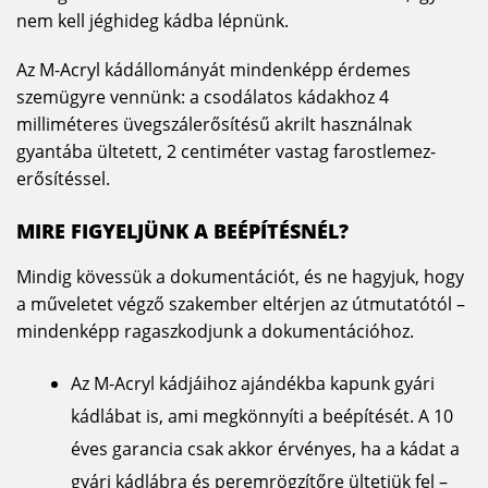
nem kell jéghideg kádba lépnünk.
Az M-Acryl kádállományát mindenképp érdemes
szemügyre vennünk: a csodálatos kádakhoz 4
milliméteres üvegszálerősítésű akrilt használnak
gyantába ültetett, 2 centiméter vastag farostlemez-
erősítéssel.
MIRE FIGYELJÜNK A BEÉPÍTÉSNÉL?
Mindig kövessük a dokumentációt, és ne hagyjuk, hogy
a műveletet végző szakember eltérjen az útmutatótól –
mindenképp ragaszkodjunk a dokumentációhoz.
Az M-Acryl kádjáihoz ajándékba kapunk gyári
kádlábat is, ami megkönnyíti a beépítését. A 10
éves garancia csak akkor érvényes, ha a kádat a
gyári kádlábra és peremrögzítőre ültetjük fel –