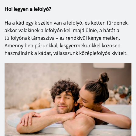
Hol legyen a lefolyó?
Ha a kád egyik szélén van a lefolyó, és ketten fürdenek,
akkor valakinek a lefolyón kell majd ülnie, a hátát a
túlfolyónak támasztva – ez rendkívül kényelmetlen.
Amennyiben párunkkal, kisgyermekünkkel közösen
használnánk a kádat, válasszunk középlefolyós kivitelt.