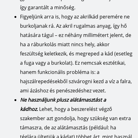
így garantált a minőség.
Figyeljünk arra is, hogy az akrilkád peremére ne
burkoljanak rá. Az akril rugalmas anyag, így hő
hatására tágul – ez néhány millimétert jelent, de
ha a ráburkolás miatt nincs hely, akkor
feszültség keletkezik, és megreped a kád (esetleg
a fuga vagy a burkolat). Ez nemcsak esztétikai,
hanem funkcionális probléma is: a
hajszálrepedésekből szivárogni kezd a víz a falra,
ami ázáshoz és penészedéshez vezet.
Ne használjunk plusz alátámasztást a
kádhoz.
Lehet, hogy a beszerelést végző
szakember azt gondolja, hogy szükség van extra
támaszra, de az alátámasztás (például: ha
téglára ültetjük a kádat) többet árt, mint használ.