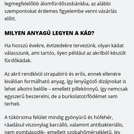
legmegfelelőbb álomfürdőszobánkba, az alábbi
szempontokat érdemes figyelembe venni vásárlás
előtt.
MILYEN ANYAGÚ LEGYEN A KÁD?
Ha hosszú évekre, évtizedekre tervezünk, olyan kádat
válasszunk, ami tartós, ilyen például az akrilból készült
fürdőkádak.
Az akril rendkívül strapabíró és erős, ennek ellenére
kiválóan formálható anyag, így lenyűgöző dizájnokat is
lehet alkotni belőle – emellett pillekönnyű, így nemcsak
egyszerű beszerelni, de a burkolatot/födémet sem
terheli.
A tükörsima felület mindig gyönyürű és hófehér,
ráadásul viszonylag karcálló, valamint antibakteriális,
nem gombásodik– emellett szobahőmérsékletű, így