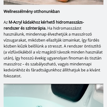
Wellnessélmény otthonunkban
Az
M-Acryl kádakhoz kérhető hidromasszázs-
rendszer és színterápia.
Ha hidromasszázst
használunk, mindennap élvezhetjük a masszírozó
vízsugarakat, miközben ellazítják izmainkat, így fürdés
közben kiűzik belőlünk a stresszt. A rendszer öntisztító
(a vízfúvókákból a víz magától távozik minden használat
után), így hosszú évekig ugyanolyan finoman és tisztán
masszíroz – és szabályozható, vagyis mindennapi
kedvünkhöz és fáradtságunkhoz állíthatjuk be a kívánt
fokozatot.