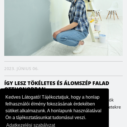
2023. JÚNIUS 06.
ÍGY LESZ TÖKÉLETES ÉS ÁLOMSZÉP FALAD
OTTHONODBAN
Kedves Látogató! Tájékoztatjuk, hogy a honlap
A falak meghatározzák az enteriőrt, ezáltal pedig a lakók
felhasználói élmény fokozásának érdekében
hangulatát is. Fontos ezért, hogy odafigyeljünk a részletekre
sütiket alkalmazunk. A honlapunk használatával
– szerencsére költség- és időhatékonyan is ki lehet...
Ön a tájékoztatásunkat tudomásul veszi.
Adatkezelési szabályzat