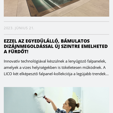
2023. JÚNIUS 21.
EZZEL AZ EGYEDÜLÁLLÓ, BÁMULATOS
DIZÁJNMEGOLDÁSSAL ÚJ SZINTRE EMELHETED
A FÜRDŐT!
Innovatív technológiával készülnek a lenyűgöző falpanelek,
amelyek a vizes helyiségekben is tökéletesen működnek. A
LICO két elképesztő falpanel-kollekciója a legújabb trendek...