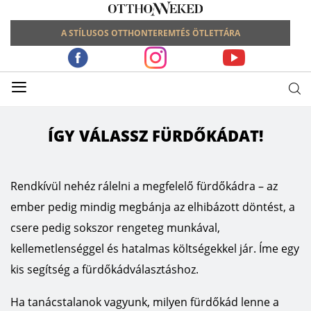
A STÍLUSOS OTTHONTEREMTÉS ÖTLETTÁRA
≡
ÍGY VÁLASSZ FÜRDŐKÁDAT!
Rendkívül nehéz rálelni a megfelelő fürdőkádra – az
ember pedig mindig megbánja az elhibázott döntést, a
csere pedig sokszor rengeteg munkával,
kellemetlenséggel és hatalmas költségekkel jár. Íme egy
kis segítség a fürdőkádválasztáshoz.
Ha tanácstalanok vagyunk, milyen fürdőkád lenne a