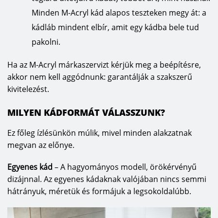
Minden M-Acryl kád alapos teszteken megy át: a
kádláb mindent elbír, amit egy kádba bele tud
pakolni.
Ha az M-Acryl márkaszervizt kérjük meg a beépítésre,
akkor nem kell aggódnunk: garantálják a szakszerű
kivitelezést.
MILYEN KÁDFORMÁT VÁLASSZUNK?
Ez főleg ízlésünkön múlik, mivel minden alakzatnak
megvan az előnye.
Egyenes kád
– A hagyományos modell, örökérvényű
dizájnnal. Az egyenes kádaknak valójában nincs semmi
hátrányuk, méretük és formájuk a legsokoldalúbb.