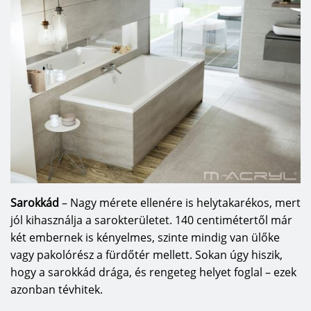
Sarokkád
– Nagy mérete ellenére is helytakarékos, mert
jól kihasználja a sarokterületet. 140 centimétertől már
két embernek is kényelmes, szinte mindig van ülőke
vagy pakolórész a fürdőtér mellett. Sokan úgy hiszik,
hogy a sarokkád drága, és rengeteg helyet foglal – ezek
azonban tévhitek.