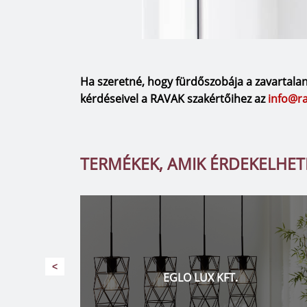
Ha szeretné, hogy fürdőszobája a zavartala
kérdéseivel a RAVAK szakértőihez az
info@r
TERMÉKEK, AMIK ÉRDEKELHE
<
HARO – IBDESIGN