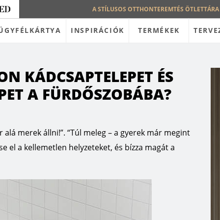
A STÍLUSOS OTTHONTEREMTÉS ÖTLETTÁRA
ÜGYFÉLKÁRTYA
INSPIRÁCIÓK
TERMÉKEK
TERVE
N KÁDCSAPTELEPET ÉS
PET A FÜRDŐSZOBÁBA?
ár alá merek állni!”. “Túl meleg – a gyerek már megint
se el a kellemetlen helyzeteket, és bízza magát a