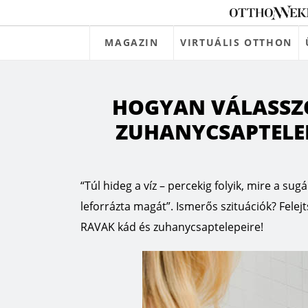
MAGAZIN
VIRTUÁLIS OTTHON
HOGYAN VÁLASSZO
ZUHANYCSAPTELE
“Túl hideg a víz – percekig folyik, mire a sug
leforrázta magát”. Ismerős szituációk? Felejt
RAVAK kád és zuhanycsaptelepeire!