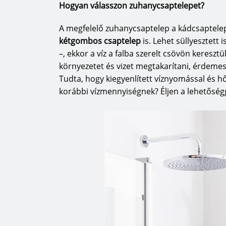
Hogyan válasszon zuhanycsaptelepet?
A megfelelő zuhanycsaptelep a kádcsaptele
kétgombos csaptelep
is. Lehet süllyesztett 
–, ekkor a víz a falba szerelt csövön kereszt
környezetet és vizet megtakarítani, érdeme
Tudta, hogy kiegyenlített víznyomással és h
korábbi vízmennyiségnek? Éljen a lehetőségg