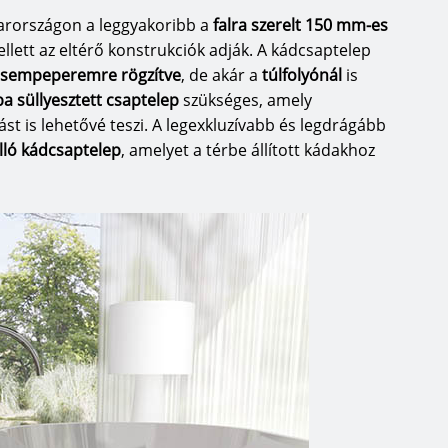
arországon a leggyakoribb a
falra szerelt 150 mm
-es
llett az eltérő konstrukciók adják. A kádcsaptelep
csempeperemre rögzítve
, de akár a
túlfolyónál
is
ba süllyesztett csaptelep
szükséges, amely
t is lehetővé teszi. A legexkluzívabb és legdrágább
lló kádcsaptelep
, amelyet a térbe állított kádakhoz