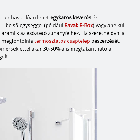
phez hasonlóan lehet
egykaros keverő
s
és
is – belső egységgel (például
Ravak R-Box
) vagy anélkül
ül áramlik az esőztető zuhanyfejhez. Ha szeretné óvni a
s megfontolnia
termosztátos csaptelep
beszerzését.
őmérséklettel akár 30-50%-a is megtakarítható a
el!