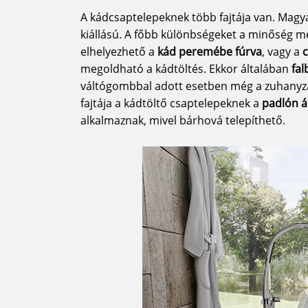
A kádcsaptelepeknek több fajtája van. Magy
kiállású. A főbb különbségeket a minőség me
elhelyezhető a
kád peremébe fúrva
, vagy a
megoldható a kádtöltés. Ekkor általában
fal
váltógombbal adott esetben még a zuhanyzás
fajtája a kádtöltő csaptelepeknek a
padlón á
alkalmaznak, mivel bárhová telepíthető.