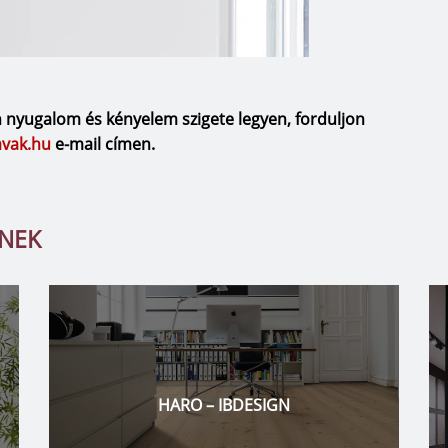
n nyugalom és kényelem szigete legyen, forduljon
avak.hu
e-mail címen.
TNEK
RONDINE GROUP – PALATINUS
FÜRDŐSZOBA