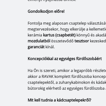
Gondolkodjon előre!
Fontolja meg alaposan csaptelep választásá
megtervezésekor, hogy elkerülje a kellemet
kerámia
kartus (csapbetét)
könnyű és akad
mozdulatból
összetevődő
tesztsor
kezesked
garanciát
kínál.
Koncepciókkal az egységes fürdőszobáért
Ha Ön is szereti, amikor a legapróbb részl
akkor a RAVAK komplett fürdőszoba koncepci
csaptelepektől, a zuhanykabinokon és káda
bútorokig elérhető az egységes fürdőszoba ar
Mit kell tudnia a kádcsaptelepekről?