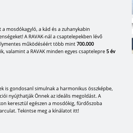
t a mosdókagyló, a kád és a zuhanykabin
lenségeket! A RAVAK-nál a csaptelepekben lévő
álymentes működéséért több mint
700.000
ik, valamint a RAVAK minden egyes csaptelepre
5 év
etek is gondosanl simulnak a harmonikus összképbe,
ói nyújthatják Önnek az ideális megoldást. A
kon keresztül egészen a mosdókig, fürdőszoba
culat. Tekintse meg a kínálatot itt!