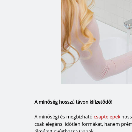
A minőség hosszú távon kifizetődő!
A minőségi és megbízható
csaptelepek
hoss
csak elegáns, időtlen formákat, hanem pré
élményt nyújthassa Önnek.