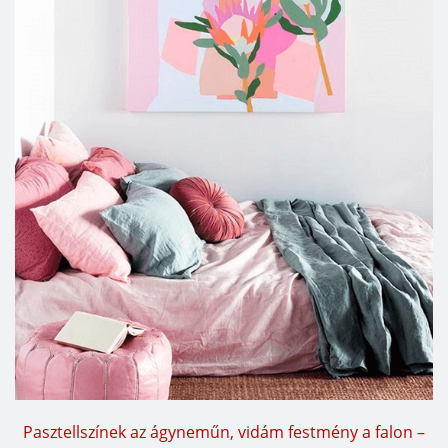
Pasztellszínek az ágyneműn, vidám festmény a falon –