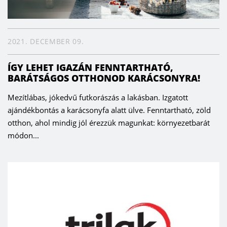
2021. DECEMBER 09.
ÍGY LEHET IGAZÁN FENNTARTHATÓ,
BARÁTSÁGOS OTTHONOD KARÁCSONYRA!
Mezítlábas, jókedvű futkorászás a lakásban. Izgatott
ajándékbontás a karácsonyfa alatt ülve. Fenntartható, zöld
otthon, ahol mindig jól érezzük magunkat: környezetbarát
módon...