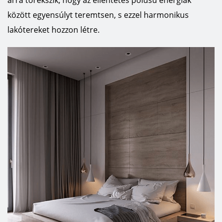
arra törekszik, hogy az ellentétes pólusú energiák
között egyensúlyt teremtsen, s ezzel harmonikus
lakótereket hozzon létre.