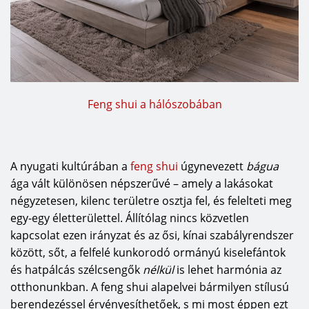
Feng shui a hálószobában
A nyugati kultúrában a
feng shui
úgynevezett
bágua
ága vált különösen népszerűvé – amely a lakásokat
négyzetesen, kilenc területre osztja fel, és felelteti meg
egy-egy életterülettel. Állítólag nincs közvetlen
kapcsolat ezen irányzat és az ősi, kínai szabályrendszer
között, sőt, a felfelé kunkorodó ormányú kiselefántok
és hatpálcás szélcsengők
nélkül
is lehet harmónia az
otthonunkban. A feng shui alapelvei bármilyen stílusú
berendezéssel érvényesíthetőek, s mi most éppen ezt