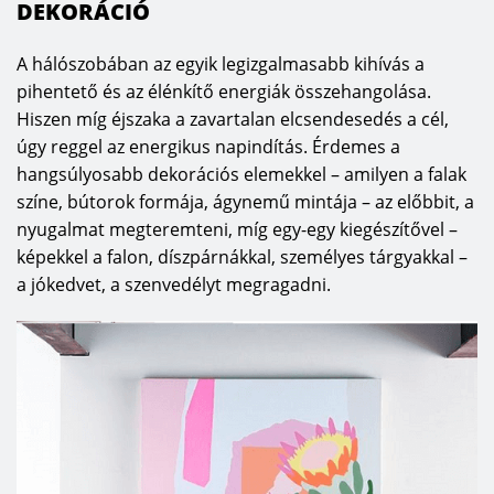
DEKORÁCIÓ
A hálószobában az egyik legizgalmasabb kihívás a
pihentető és az élénkítő energiák összehangolása.
Hiszen míg éjszaka a zavartalan elcsendesedés a cél,
úgy reggel az energikus napindítás. Érdemes a
hangsúlyosabb dekorációs elemekkel – amilyen a falak
színe, bútorok formája, ágynemű mintája – az előbbit, a
nyugalmat megteremteni, míg egy-egy kiegészítővel –
képekkel a falon, díszpárnákkal, személyes tárgyakkal –
a jókedvet, a szenvedélyt megragadni.