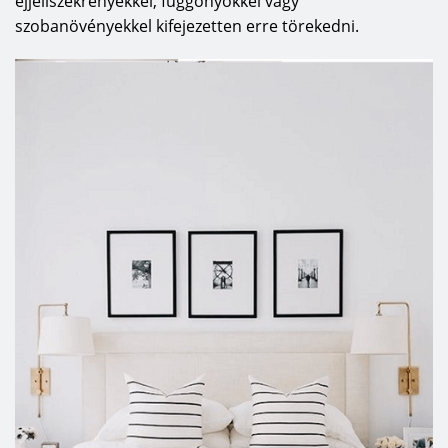
éjjeliszekrényekkel, függönyökkel vagy
szobanövényekkel kifejezetten erre törekedni.