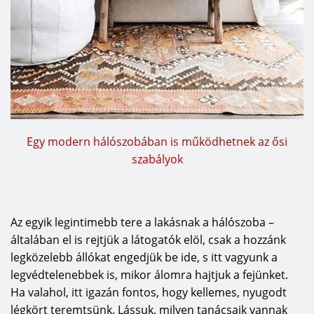
Egy modern hálószobában is működhetnek az ősi
szabályok
Az egyik legintimebb tere a lakásnak a hálószoba –
általában el is rejtjük a látogatók elöl, csak a hozzánk
legközelebb állókat engedjük be ide, s itt vagyunk a
legvédtelenebbek is, mikor álomra hajtjuk a fejünket.
Ha valahol, itt igazán fontos, hogy kellemes, nyugodt
légkört teremtsünk. Lássuk, milyen tanácsaik vannak