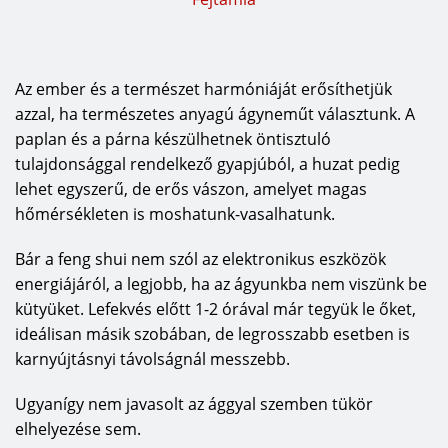
Az ember és a természet harmóniáját erősíthetjük
azzal, ha természetes anyagú ágyneműt választunk. A
paplan és a párna készülhetnek öntisztuló
tulajdonsággal rendelkező gyapjúból, a huzat pedig
lehet egyszerű, de erős vászon, amelyet magas
hőmérsékleten is moshatunk-vasalhatunk.
Bár a feng shui nem szól az elektronikus eszközök
energiájáról, a legjobb, ha az ágyunkba nem viszünk be
kütyüket. Lefekvés előtt 1-2 órával már tegyük le őket,
ideálisan másik szobában, de legrosszabb esetben is
karnyújtásnyi távolságnál messzebb.
Ugyanígy nem javasolt az ággyal szemben tükör
elhelyezése sem.