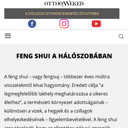
A STÍLUSOS OTTHONTEREMTÉS ÖTLETTÁRA
≡
FENG SHUI A HÁLÓSZOBÁBAN
A feng shui – vagy fengsuj – többezer éves múltra
visszatekintő kínai hagyomány. Eredeti célja “a
legmegfelelőbb lakhely meghatározása a sikeres
élethez”, a természeti környezet adottságainak –
különösen a vizek, a hegyek és a csillagok
elhelyezkedésének – figyelembevételével. A feng shui