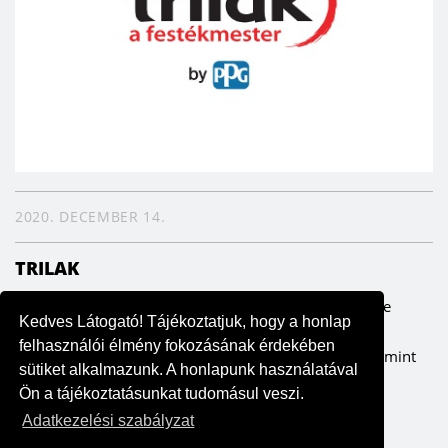
2020. DECEMBER 14.
TRILAK
Küldetésünk Elsőként reagálunk a fogyasztói igényekre
Kedves Látogató! Tájékoztatjuk, hogy a honlap
felhasználóbarát termékekkel, előremutató, minőségi
felhasználói élmény fokozásának érdekében
megoldásokkal.Jövőkép Kiváló csapatmunkával, több mint
sütiket alkalmazunk. A honlapunk használatával
100 éves...
Ön a tájékoztatásunkat tudomásul veszi.
Adatkezelési szabályzat