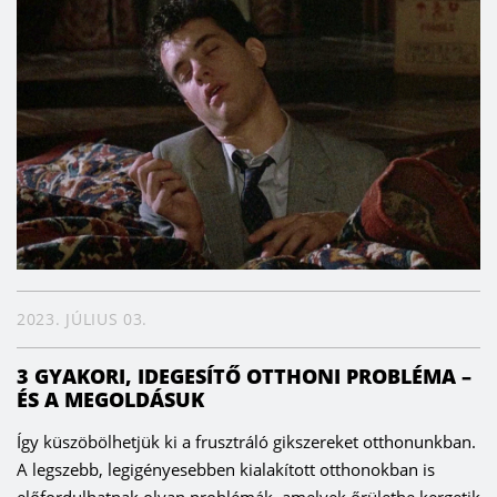
2023. JÚLIUS 03.
3 GYAKORI, IDEGESÍTŐ OTTHONI PROBLÉMA –
ÉS A MEGOLDÁSUK
Így küszöbölhetjük ki a frusztráló gikszereket otthonunkban.
A legszebb, legigényesebben kialakított otthonokban is