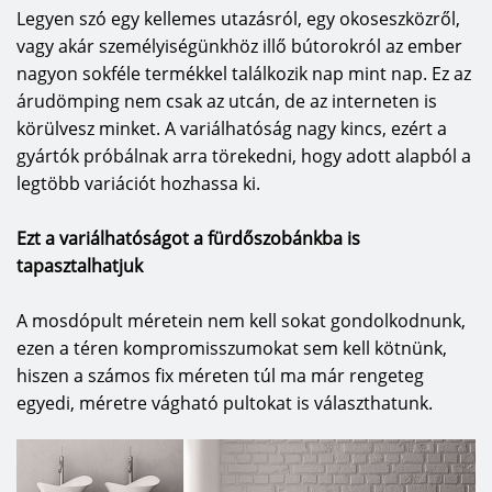
Legyen szó egy kellemes utazásról, egy okoseszközről,
vagy akár személyiségünkhöz illő bútorokról az ember
nagyon sokféle termékkel találkozik nap mint nap. Ez az
árudömping nem csak az utcán, de az interneten is
körülvesz minket. A variálhatóság nagy kincs, ezért a
gyártók próbálnak arra törekedni, hogy adott alapból a
legtöbb variációt hozhassa ki.
Ezt a variálhatóságot a fürdőszobánkba is
tapasztalhatjuk
A mosdópult méretein nem kell sokat gondolkodnunk,
ezen a téren kompromisszumokat sem kell kötnünk,
hiszen a számos fix méreten túl ma már rengeteg
egyedi, méretre vágható pultokat is választhatunk.