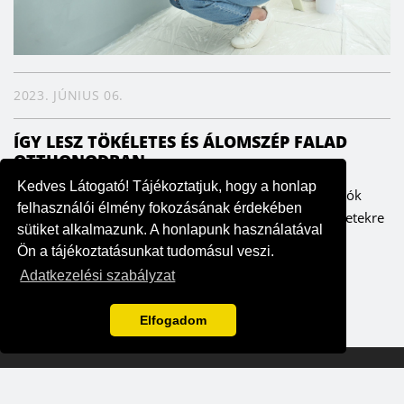
2023. JÚNIUS 06.
ÍGY LESZ TÖKÉLETES ÉS ÁLOMSZÉP FALAD
OTTHONODBAN
Kedves Látogató! Tájékoztatjuk, hogy a honlap
A falak meghatározzák az enteriőrt, ezáltal pedig a lakók
felhasználói élmény fokozásának érdekében
hangulatát is. Fontos ezért, hogy odafigyeljünk a részletekre
sütiket alkalmazunk. A honlapunk használatával
– szerencsére költség- és időhatékonyan is ki lehet...
Ön a tájékoztatásunkat tudomásul veszi.
Adatkezelési szabályzat
Elfogadom
2026 Otthonneked
|
Powered by Prioris
|
Style&Home Kft - NAIH-
97552/2016
|
Általános szerződési feltételek
|
Adatkezelési szabályzat