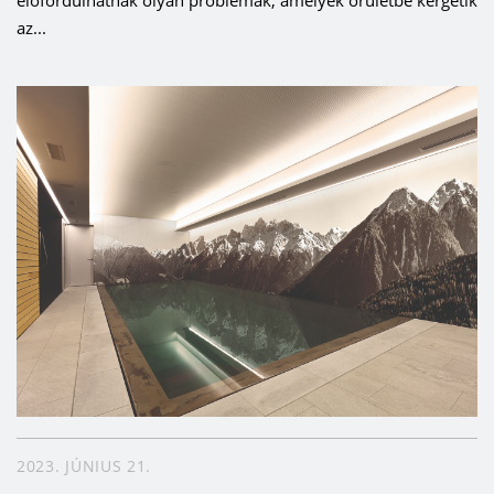
előfordulhatnak olyan problémák, amelyek őrületbe kergetik
az...
2023. JÚNIUS 21.