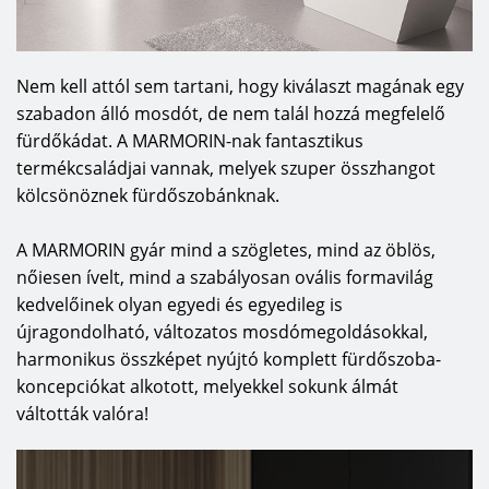
Nem kell attól sem tartani, hogy kiválaszt magának egy
szabadon álló mosdót, de nem talál hozzá megfelelő
fürdőkádat. A MARMORIN-nak fantasztikus
termékcsaládjai vannak, melyek szuper összhangot
kölcsönöznek fürdőszobánknak.
A MARMORIN gyár mind a szögletes, mind az öblös,
nőiesen ívelt, mind a szabályosan ovális formavilág
kedvelőinek olyan egyedi és egyedileg is
újragondolható, változatos mosdómegoldásokkal,
harmonikus összképet nyújtó komplett fürdőszoba-
koncepciókat alkotott, melyekkel sokunk álmát
váltották valóra!