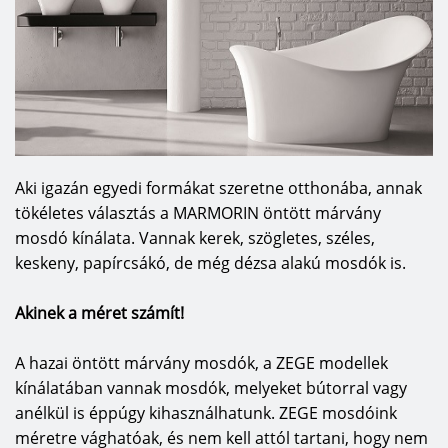
Aki igazán egyedi formákat szeretne otthonába, annak
tökéletes választás a MARMORIN öntött márvány
mosdó kínálata. Vannak kerek, szögletes, széles,
keskeny, papírcsákó, de még dézsa alakú mosdók is.
Akinek a méret számít!
A hazai öntött márvány mosdók, a ZEGE modellek
kínálatában vannak mosdók, melyeket bútorral vagy
anélkül is éppúgy kihasználhatunk. ZEGE mosdóink
méretre vághatóak, és nem kell attól tartani, hogy nem