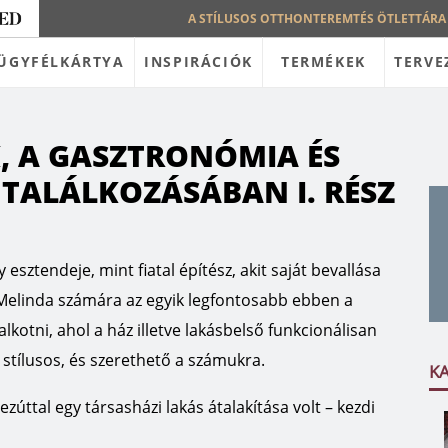
A STÍLUSOS OTTHONTEREMTÉS ÖTLETTÁRA
ÜGYFÉLKÁRTYA
INSPIRÁCIÓK
TERMÉKEK
TERVE
K, A GASZTRONÓMIA ÉS
 TALÁLKOZÁSÁBAN I. RÉSZ
sztendeje, mint fiatal építész, akit saját bevallása
 Melinda számára az egyik legfontosabb ebben a
kotni, ahol a ház illetve lakásbelső funkcionálisan
e stílusos, és szerethető a számukra.
K
zúttal egy társasházi lakás átalakítása volt – kezdi