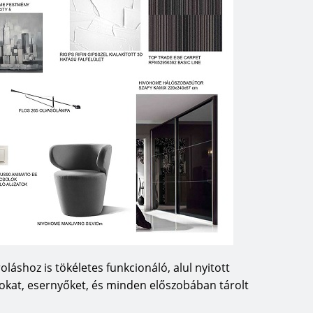
oláshoz is tökéletes funkcionáló, alul nyitott
tokat, esernyőket, és minden előszobában tárolt