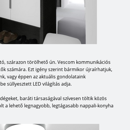
ható, szárazon törölhető ún. Vescom kommunikációs
tők számára. Ezt igény szerint bármikor újraírhatjuk,
nk, vagy éppen az aktuális gondolataink
be süllyesztett LED világítás adja.
égeket, baráti társaságával szívesen töltik közös
volt a lehető legnagyobb, legtágasabb nappali-konyha