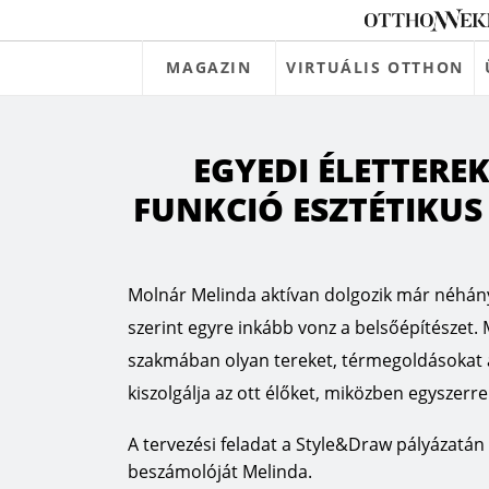
MAGAZIN
VIRTUÁLIS OTTHON
EGYEDI ÉLETTERE
FUNKCIÓ ESZTÉTIKUS
Molnár Melinda aktívan dolgozik már néhány e
szerint egyre inkább vonz a belsőépítészet.
szakmában olyan tereket, térmegoldásokat al
kiszolgálja az ott élőket, miközben egyszerr
A tervezési feladat a Style&Draw pályázatán e
beszámolóját Melinda.