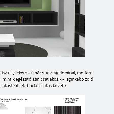
etisztult, fekete – fehér színvilág dominál, modern
, mint kiegészítő szín csatlakozik – leginkább zöld
akástextilek, burkolatok is követik.