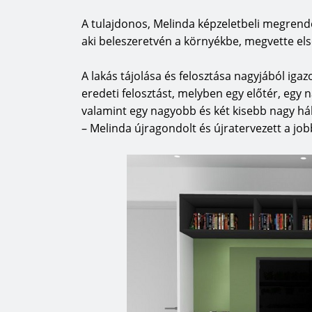
A tulajdonos, Melinda képzeletbeli megrendelő
aki beleszeretvén a környékbe, megvette els
A lakás tájolása és felosztása nagyjából ig
eredeti felosztást, melyben egy előtér, egy 
valamint egy nagyobb és két kisebb nagy hál
– Melinda újragondolt és újratervezett a jo