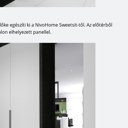
lőke egészíti ki a NivoHome Sweetsit-től. Az előtérből
lon elhelyezett panellel.