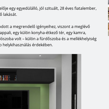
je egy egyedülálló, jól szituált, 28 éves fiatalember,
ő lakását.
azodott a megrendelő igényeihez, viszont a meglévő
nappali, egy külön konyha-étkező tér, egy kamra,
ószoba volt – külön a fürdőszoba és a mellékhelyiség
bb helykihasználás érdekében.