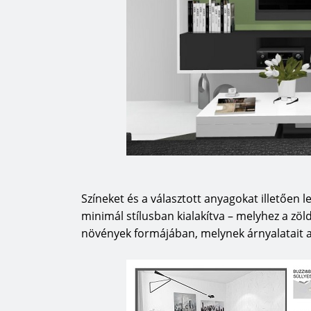
Színeket és a választott anyagokat illetően l
minimál stílusban kialakítva – melyhez a zöld
növények formájában, melynek árnyalatait a l