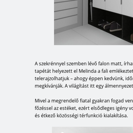
A szekrénnyel szemben lévő falon matt, ír
tapétát helyezett el Melinda a fali emlékezte
telerajzolhatjuk – ahogy éppen kedvünk, idő
megkívánják.
A világítást itt egy álmennyezet
Mivel a megrendelő fiatal gyakran fogad vend
főzéssel az estéket, ezért elsődleges igény 
és étkező közösségi térfunkció kialakítása.